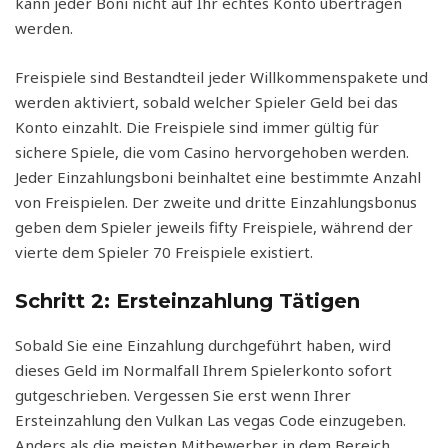
kann jeder Boni nicht auf Ihr echtes Konto übertragen
werden.
Freispiele sind Bestandteil jeder Willkommenspakete und
werden aktiviert, sobald welcher Spieler Geld bei das
Konto einzahlt. Die Freispiele sind immer gültig für
sichere Spiele, die vom Casino hervorgehoben werden.
Jeder Einzahlungsboni beinhaltet eine bestimmte Anzahl
von Freispielen. Der zweite und dritte Einzahlungsbonus
geben dem Spieler jeweils fifty Freispiele, während der
vierte dem Spieler 70 Freispiele existiert.
Schritt 2: Ersteinzahlung Tätigen
Sobald Sie eine Einzahlung durchgeführt haben, wird
dieses Geld im Normalfall Ihrem Spielerkonto sofort
gutgeschrieben. Vergessen Sie erst wenn Ihrer
Ersteinzahlung den Vulkan Las vegas Code einzugeben.
Anders als die meisten Mitbewerber in dem Bereich