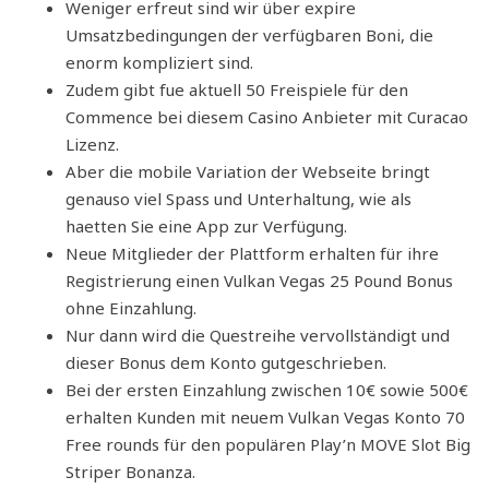
Weniger erfreut sind wir über expire
Umsatzbedingungen der verfügbaren Boni, die
enorm kompliziert sind.
Zudem gibt fue aktuell 50 Freispiele für den
Commence bei diesem Casino Anbieter mit Curacao
Lizenz.
Aber die mobile Variation der Webseite bringt
genauso viel Spass und Unterhaltung, wie als
haetten Sie eine App zur Verfügung.
Neue Mitglieder der Plattform erhalten für ihre
Registrierung einen Vulkan Vegas 25 Pound Bonus
ohne Einzahlung.
Nur dann wird die Questreihe vervollständigt und
dieser Bonus dem Konto gutgeschrieben.
Bei der ersten Einzahlung zwischen 10€ sowie 500€
erhalten Kunden mit neuem Vulkan Vegas Konto 70
Free rounds für den populären Play’n MOVE Slot Big
Striper Bonanza.