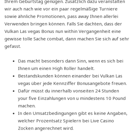
Ihrem Geburtstag genügen. Zusätzlich dazu veranstalten
wir auch nach wie vor ein paar regelmäßige Turniere
sowie ähnliche Promotionen, pass away Ihnen allerlei
Verwenden bringen können. Falls Sie dachten, dass der
Vulkan Las vegas Bonus nun within Vergangenheit eine
gewisse tolle Sache combat, dann machen Sie sich auf sehr
gefasst.
Das macht besonders dann Sinn, wenn es sich bei
Ihnen um einen High Roller handelt.
Bestandskunden können einander bei Vulkan Las
vegas über jede Kennziffer Bonusangebote freuen.
Dafür müsst du innerhalb vonseiten 24 Stunden
your five Einzahlungen von u mindestens 10 Pound
machen.
In den Umsatzbedingungen gibt es keine Angaben,
welcher Prozentsatz Spielern bei Live Casino
Zocken angerechnet wird.