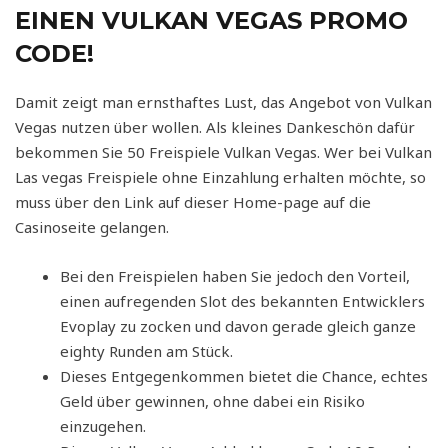
EINEN VULKAN VEGAS PROMO
CODE!
Damit zeigt man ernsthaftes Lust, das Angebot von Vulkan
Vegas nutzen über wollen. Als kleines Dankeschön dafür
bekommen Sie 50 Freispiele Vulkan Vegas. Wer bei Vulkan
Las vegas Freispiele ohne Einzahlung erhalten möchte, so
muss über den Link auf dieser Home-page auf die
Casinoseite gelangen.
Bei den Freispielen haben Sie jedoch den Vorteil,
einen aufregenden Slot des bekannten Entwicklers
Evoplay zu zocken und davon gerade gleich ganze
eighty Runden am Stück.
Dieses Entgegenkommen bietet die Chance, echtes
Geld über gewinnen, ohne dabei ein Risiko
einzugehen.