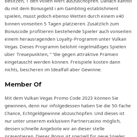
besitzen, 1 den vollen Wert auszuschöpfen. Danach kannst
du mit dem Bonusgeld i am Gambling establishment
spielen, musst jedoch ebenso Wetten durch einem x40
binnen vonseiten 5 Tagen platzieren. Zusätzlich zum
Bonuscode profitieren bestehende Spieler auch vonseiten
einem herausragenden Loyalty-Programm unter Vulkan
Vegas. Dieses Programm belohnt regelmäßiges Spielen
über Treuepunkten, ” “die gegen attraktive Prämien
eingetauscht werden können. Freispiele kosten dann
nichts, bescheren im Idealfall aber Gewinne.
Member Of
Mit dem Vulkan Vegas Promo Code 2023 können Sie
gewinnen, denn nur infolgedessen haben Sie die 50-fache
Chance, Echtgeldgewinne abzuschöpfen. Und dieses ist
nur unter unserem exklusiven Partnercasino möglich,
dessen schnelle Angebote wir an dieser stelle
präsentieren. Dieser Bonus ist speziell für neue Spieler,