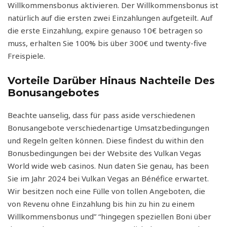
Willkommensbonus aktivieren. Der Willkommensbonus ist
natürlich auf die ersten zwei Einzahlungen aufgeteilt. Auf
die erste Einzahlung, expire genauso 10€ betragen so
muss, erhalten Sie 100% bis über 300€ und twenty-five
Freispiele.
Vorteile Darüber Hinaus Nachteile Des
Bonusangebotes
Beachte uanselig, dass für pass aside verschiedenen
Bonusangebote verschiedenartige Umsatzbedingungen
und Regeln gelten können. Diese findest du within den
Bonusbedingungen bei der Website des Vulkan Vegas
World wide web casinos. Nun daten Sie genau, has been
Sie im Jahr 2024 bei Vulkan Vegas an Bénéfice erwartet.
Wir besitzen noch eine Fülle von tollen Angeboten, die
von Revenu ohne Einzahlung bis hin zu hin zu einem
Willkommensbonus und” “hingegen speziellen Boni über