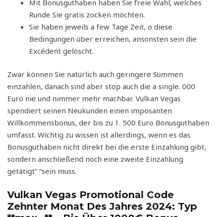
Mit Bonusguthaben haben Sie freie Wahl, welches
Runde Sie gratis zocken möchten.
Sie haben jeweils a few Tage Zeit, o diese
Bedingungen über erreichen, ansonsten sein die
Excédent gelöscht.
Zwar können Sie natürlich auch geringere Summen
einzahlen, danach sind aber stop auch die a single. 000
Euro nie und nimmer mehr machbar. Vulkan Vegas
spendiert seinen Neukunden einen imposanten
Willkommensbonus, der bis zu 1. 500 Euro Bonusguthaben
umfasst. Wichtig zu wissen ist allerdings, wenn es das
Bonusguthaben nicht direkt bei die erste Einzahlung gibt,
sondern anschließend noch eine zweite Einzahlung
getätigt” “sein muss.
Vulkan Vegas Promotional Code
Zehnter Monat Des Jahres 2024: Typ