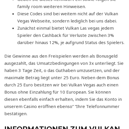
family room weiteren Hinweisen.
Diese Codes sind bei weitem nicht auf der Vulkan
Vegas Webseite, sondern lediglich bei uns dabei.
Zunächst einmal bietet Vulkan Las vegas jedem
Spieler den Cashback für Verluste zwischen 3%
darüber hinaus 12%, je aufgrund Status des Spielers.
Die Gewinne aus den Freispielen werden als Bonusgeld
ausgezahlt, das Umsatzbedingungen von 3x unterliegt. Sie
haben 3 Tage Zeit, o das Guthaben umzusetzen, und der
maximale Betrag liegt unter 25 Euro. Neben dem Bonus
durch 25 Euro besitzen wir bei Vulkan Vegas auch einen
Bonus ohne Einzahlung für 10 European. Sie können
diesen ebenfalls einfach erhalten, indem Sie das Konto in
unserem Casino eröffnen ebenso” “Ihre Telefonnummer
bestätigen.
INFORMATIONEN ZUM VULKAN