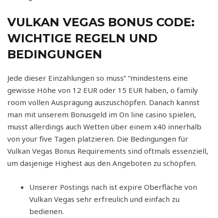
VULKAN VEGAS BONUS CODE:
WICHTIGE REGELN UND
BEDINGUNGEN
Jede dieser Einzahlungen so muss” “mindestens eine
gewisse Höhe von 12 EUR oder 15 EUR haben, o family
room vollen Ausprägung auszuschöpfen. Danach kannst
man mit unserem Bonusgeld im On line casino spielen,
musst allerdings auch Wetten über einem x40 innerhalb
von your five Tagen platzieren. Die Bedingungen für
Vulkan Vegas Bonus Requirements sind oftmals essenziell,
um dasjenige Highest aus den Angeboten zu schöpfen.
Unserer Postings nach ist expire Oberfläche von
Vulkan Vegas sehr erfreulich und einfach zu
bedienen.