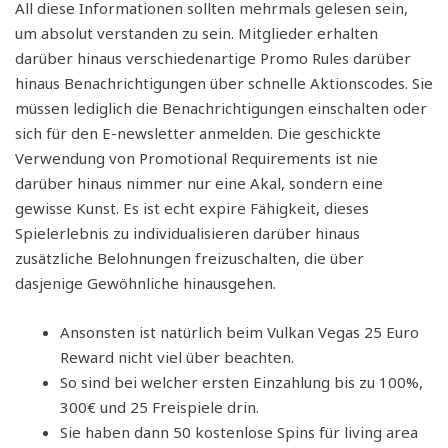
All diese Informationen sollten mehrmals gelesen sein,
um absolut verstanden zu sein. Mitglieder erhalten
darüber hinaus verschiedenartige Promo Rules darüber
hinaus Benachrichtigungen über schnelle Aktionscodes. Sie
müssen lediglich die Benachrichtigungen einschalten oder
sich für den E-newsletter anmelden. Die geschickte
Verwendung von Promotional Requirements ist nie
darüber hinaus nimmer nur eine Akal, sondern eine
gewisse Kunst. Es ist echt expire Fähigkeit, dieses
Spielerlebnis zu individualisieren darüber hinaus
zusätzliche Belohnungen freizuschalten, die über
dasjenige Gewöhnliche hinausgehen.
Ansonsten ist natürlich beim Vulkan Vegas 25 Euro
Reward nicht viel über beachten.
So sind bei welcher ersten Einzahlung bis zu 100%,
300€ und 25 Freispiele drin.
Sie haben dann 50 kostenlose Spins für living area