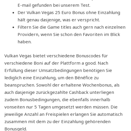
E-mail gefunden bei unserem Test.
Der Vulkan Vegas 25 Euro Bonus ohne Einzahlung
hält genau dasjenige, was er verspricht.
Filtern Sie die Game titles auch gern nach einzelnen
Providern, wenn Sie schon den Favoriten im Blick
haben.
Vulkan Vegas bietet verschiedene Bonuscodes für
verschiedene Boni auf der Plattform a good. Nach
Erfüllung dieser Umsatzbedingungen benötigen Sie
lediglich eine Einzahlung, um den Bénéfice zu
beanspruchen. Sowohl der erhaltene Wochenbonus, als
auch dasjenige zurückgezahlte Cashback unterliegen
zudem Bonusbedingungen, die ebenfalls innerhalb
vonseiten nur 5 Tagen umgesetzt werden müssen. Die
jeweilige Anzahl an Freispielen erlangen Sie automatisch
zusammen mit dem zu der Einzahlung gehörenden
Bonusgeld.