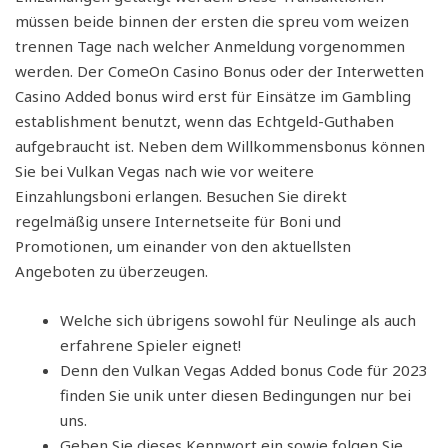
müssen beide binnen der ersten die spreu vom weizen
trennen Tage nach welcher Anmeldung vorgenommen
werden. Der ComeOn Casino Bonus oder der Interwetten
Casino Added bonus wird erst für Einsätze im Gambling
establishment benutzt, wenn das Echtgeld-Guthaben
aufgebraucht ist. Neben dem Willkommensbonus können
Sie bei Vulkan Vegas nach wie vor weitere
Einzahlungsboni erlangen. Besuchen Sie direkt
regelmäßig unsere Internetseite für Boni und
Promotionen, um einander von den aktuellsten
Angeboten zu überzeugen.
Welche sich übrigens sowohl für Neulinge als auch
erfahrene Spieler eignet!
Denn den Vulkan Vegas Added bonus Code für 2023
finden Sie unik unter diesen Bedingungen nur bei
uns.
Geben Sie dieses Kennwort ein sowie folgen Sie