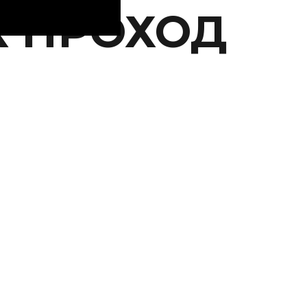
Х ПРОХОД