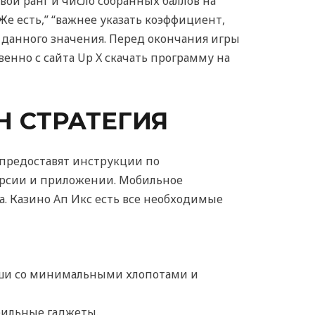
вой ранг и число собранных баллов на
е есть,” “важнее указать коэффициент,
данного значения. Перед окончания игры
енно с сайта Up X скачать программу на
 СТРАТЕГИЯ
и предоставят инструкции по
версии и приложении. Мобильное
а. Казино Ап Икс есть все необходимые
ыши со минимальными хлопотами и
бильные гаджеты.