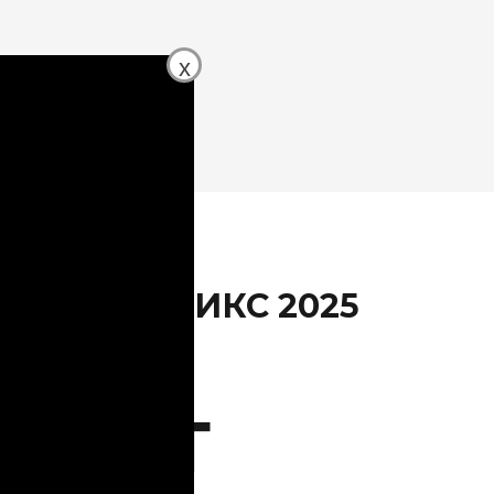
x
ЗИНО АП ИКС 2025
 САЙТ