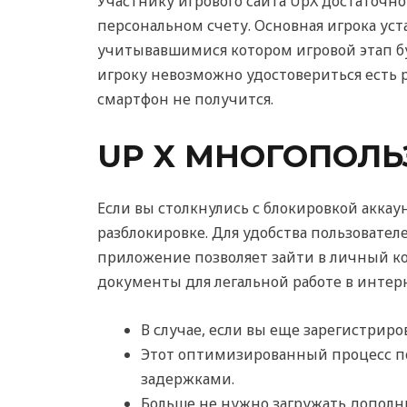
Участнику игрового сайта UpX достаточно
персональном счету. Основная игрока уст
учитывавшимися котором игровой этап бу
игроку невозможно удостовериться есть р
смартфон не получится.
UP X МНОГОПОЛЬ
Если вы столкнулись с блокировкой аккау
разблокировке. Для удобства пользовате
приложение позволяет зайти в личный ком
документы для легальной работе в инте
В случае, если вы еще зарегистриро
Этот оптимизированный процесс п
задержками.
Больше не нужно загружать дополн