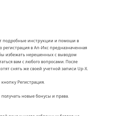
ает подробные инструкции и помоши в
о регистрация в Ап-Икс предназначенная
тобы избежать нерешенных с выводом
аться вам с любого вопросами. После
отят снять же своей учетной записи Up-X.
 кнопку Регистрация.
 получать новые бонусы и права.