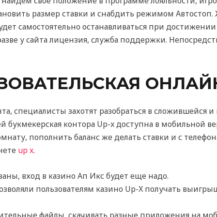
 найдем свое положение в программе лояльности, игро
ановить размер ставки и снабдить режимом Автостоп. Ж
дет самостоятельно останавливаться при достижении 
азве у сайта лицензия, служба поддержки. Непосредств
ЗОВАТЕЛЬСКАЯ ОНЛАЙН
нта, специалисты захотят разобраться в сложившейся 
лей букмекерская контора Up-x доступна в мобильной 
нату, пополнить баланс же делать ставки и с телефон
рнете
up x
.
ваны, вход в казино Ап Икс будет еще надо.
озволяли пользователям казино Up-X получать выигр
ительные файлы, скачивать разные приложения на мо