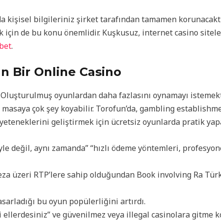
a kişisel bilgileriniz şirket tarafından tamamen korunacakt
için de bu konu önemlidir. Kuşkusuz, internet casino sitel
bet
.
n Bir Online Casino
 Oluşturulmuş oyunlardan daha fazlasını oynamayı istemektes
se masaya çok şey koyabilir. Torofun’da, gambling establish
 yeteneklerini geliştirmek için ücretsiz oyunlarda pratik yapa
yle değil, aynı zamanda” “hızlı ödeme yöntemleri, profesyon
a üzeri RTP’lere sahip olduğundan Book involving Ra Türkiy
sarladığı bu oyun popülerliğini artırdı.
 ellerdesiniz” ve güvenilmez veya illegal casinolara gitme