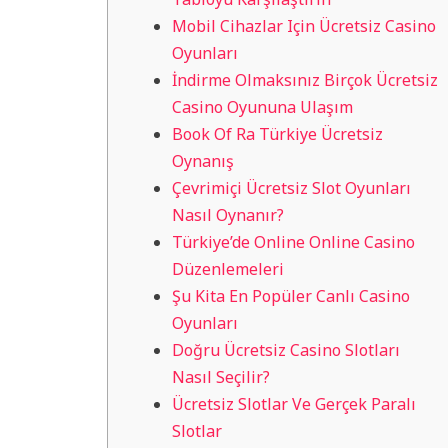
Mobil Cihazlar Için Ücretsiz Casino
Oyunları
İndirme Olmaksınız Birçok Ücretsiz
Casino Oyununa Ulaşım
Book Of Ra Türkiye Ücretsiz
Oynanış
Çevrimiçi Ücretsiz Slot Oyunları
Nasıl Oynanır?
Türkiye’de Online Online Casino
Düzenlemeleri
Şu Kita En Popüler Canlı Casino
Oyunları
Doğru Ücretsiz Casino Slotları
Nasıl Seçilir?
Ücretsiz Slotlar Ve Gerçek Paralı
Slotlar