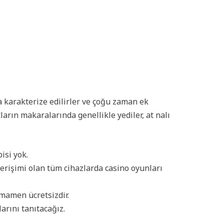
a karakterize edilirler ve çoğu zaman ek
ların makaralarında genellikle yediler, at nalı
isi yok.
t erişimi olan tüm cihazlarda casino oyunları
mamen ücretsizdir.
rını tanıtacağız.