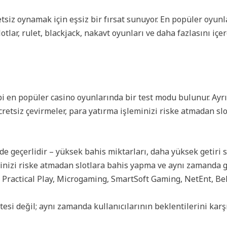
iz oynamak için eşsiz bir fırsat sunuyor. En popüler oyunla
lotlar, rulet, blackjack, nakavt oyunları ve daha fazlasını iç
ibi en popüler casino oyunlarında bir test modu bulunur. Ayr
Ücretsiz çevirmeler, para yatırma işleminizi riske atmadan 
de geçerlidir – yüksek bahis miktarları, daha yüksek getiri s
minizi riske atmadan slotlara bahis yapma ve aynı zamanda g
a Practical Play, Microgaming, SmartSoft Gaming, NetEnt, Bel
tesi değil; aynı zamanda kullanıcılarının beklentilerini kar