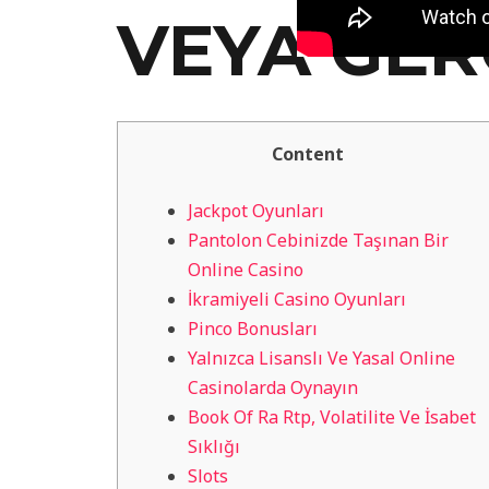
VEYA GER
Content
Jackpot Oyunları
Pantolon Cebinizde Taşınan Bir
Online Casino
İkramiyeli Casino Oyunları
Pinco Bonusları
Yalnızca Lisanslı Ve Yasal Online
Casinolarda Oynayın
Book Of Ra Rtp, Volatilite Ve İsabet
Sıklığı
Slots