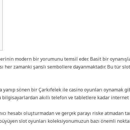
elerinin modern bir yorumunu temsil eder. Basit bir oynanışl
ası her zamanki şanslı sembollere dayanmaktadır. Bu tür slot
eya yanıp sönen bir Çarkıfelek ile casino oyunları oynamak gib
ü bilgisayarlardan akıllı telefon ve tabletlere kadar interne
ıcı hesabı oluşturmadan ve gerçek parayı riske atmadan ta
büyüyen slot oyunları koleksiyonumuzun bazı önemli noktala