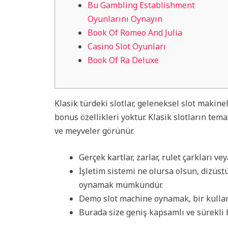
Bu Gambling Establishment
Oyunlarını Oynayın
Book Of Romeo And Julia
Casino Slot Oyunları
Book Of Ra Deluxe
Klasik türdeki slotlar, geleneksel slot makin
bonus özellikleri yoktur. Klasik slotların tem
ve meyveler görünür.
Gerçek kartlar, zarlar, rulet çarkları v
İşletim sistemi ne olursa olsun, dizüst
oynamak mümkündür.
Demo slot machine oynamak, bir kullan
Burada size geniş kapsamlı ve sürekli 