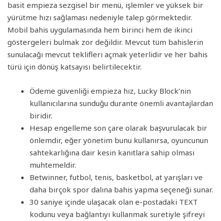
basit empieza sezgisel bir menü, işlemler ve yüksek bir
yürütme hızı sağlaması nedeniyle talep görmektedir.
Mobil bahis uygulamasında hem birinci hem de ikinci
göstergeleri bulmak zor değildir. Mevcut tüm bahislerin
sunulacağı mevcut teklifleri açmak yeterlidir ve her bahis
türü için dönüş katsayısı belirtilecektir.
Ödeme güvenliği empieza hız, Lucky Block’nin
kullanıcılarına sunduğu durante önemli avantajlardan
biridir.
Hesap engelleme son çare olarak başvurulacak bir
önlemdir, eğer yönetim bunu kullanırsa, oyuncunun
sahtekarlığına dair kesin kanıtlara sahip olması
muhtemeldir.
Betwinner, futbol, tenis, basketbol, at yarışları ve
daha birçok spor dalına bahis yapma seçeneği sunar.
30 saniye içinde ulaşacak olan e-postadaki TEXT
kodunu veya bağlantıyı kullanmak suretiyle şifreyi