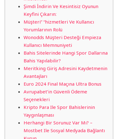
Şimdi İndirin Ve Kesintisiz Oyunun
Keyfini Çıkarın:
Müşteri” “hizmetleri Ve Kullanıcı
Yorumlarının Rolü
Wonodds Müşteri Desteği Empieza
Kullanıcı Memnuniyeti
Bahis Sitelerinde Hangi Spor Dallarına
Bahis Yapılabilir?
Meritking Giriş Adresini Kaydetmenin
Avantajları
Euro 2024 Final Maçına Ultra Bonus
Avrupabet’in Güvenli Ödeme
Seçenekleri
Kripto Para Ile Spor Bahislerinin
Yaygınlaşması
Herhangi Bir Sorunuz Var Mı? –
Mostbet Ile Sosyal Medyada Bağlantı
Kurun