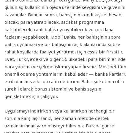
günün ag kullanıcının ojeda üzerinde sevgisini ve güvenini
kazandılar. Bundan sonra, bahisçinin kendi kişisel hesabı
olacak, para yatırabilecek, sadakat programına
katılabilecek, canlı bahis oynayabilecek ve çok daha
fazlasını yapabilecek. Mobil Bahis, her bahisçinin spora
bahis oynaması ve bir bahisçinin açık alanlarında sobre
rahat koşullarda faaliyet yürütmesi için eşsiz bir fırsattır.
Evet, Türkiye’deki ve diğer 56 ülkedeki para birimlerinde
para yatırma ve çekme işlemi yapabilirsiniz. Mostbet tüm
önemli ödeme yöntemlerini kabul eder — banka kartları,
e-cüzdanlar ve kripto afin de birimi. Bahis şirketinin ofisi
sürekli olarak bonus sistemini ve bahis sayısını
genişletmek için çalışıyor.
Uygulamayı indirirken veya kullanırken herhangi bir
sorunla karşılaşırsanız, her zaman metode destek
uzmanlarından yardım isteyebilirsiniz. Burada güncel