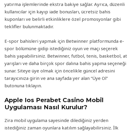
yatırma işlemlerinde ekstra bakiye sağlar. Ayrıca, düzenli
kullanıcılar için kayıp iade bonusları, ücretsiz bahis
kuponları ve belirli etkinliklere özel promosyonlar gibi
teklifler bulunmaktadır.
E-spor bahisleri yapmak için Betwinner platformunda e-
spor bölümüne gidip istediğiniz oyun ve maçı seçerek
bahis yapabilirsiniz. Betwinner, futbol, tenis, basketbol, at
yarışları ve daha birçok spor dalına bahis yapma seçeneği
sunar. Siteye üye olmak için öncelikle güncel adresini
tarayıcınıza girin ve ana sayfada yer alan “Üye Ol”
butonuna tıklayın.
Apple Ios Perabet Casino Mobil
Uygulaması Nasıl Kurulur?
Zira mobil uygulama sayesinde dilediğiniz yerden
istediğiniz zaman oyunlara katılım sağlayabilirsiniz. İlk