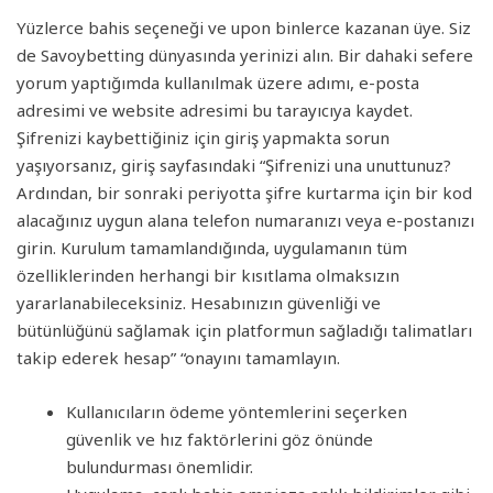
Yüzlerce bahis seçeneği ve upon binlerce kazanan üye. Siz
de Savoybetting dünyasında yerinizi alın. Bir dahaki sefere
yorum yaptığımda kullanılmak üzere adımı, e-posta
adresimi ve website adresimi bu tarayıcıya kaydet.
Şifrenizi kaybettiğiniz için giriş yapmakta sorun
yaşıyorsanız, giriş sayfasındaki “Şifrenizi una unuttunuz?
Ardından, bir sonraki periyotta şifre kurtarma için bir kod
alacağınız uygun alana telefon numaranızı veya e-postanızı
girin. Kurulum tamamlandığında, uygulamanın tüm
özelliklerinden herhangi bir kısıtlama olmaksızın
yararlanabileceksiniz. Hesabınızın güvenliği ve
bütünlüğünü sağlamak için platformun sağladığı talimatları
takip ederek hesap” “onayını tamamlayın.
Kullanıcıların ödeme yöntemlerini seçerken
güvenlik ve hız faktörlerini göz önünde
bulundurması önemlidir.