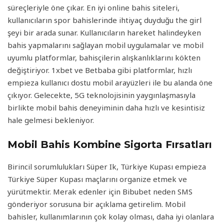
süreçleriyle öne çıkar. En iyi online bahis siteleri,
kullanıcıların spor bahislerinde ihtiyaç duyduğu the girl
şeyi bir arada sunar. Kullanıcıların hareket halindeyken
bahis yapmalarını sağlayan mobil uygulamalar ve mobil
uyumlu platformlar, bahisçilerin alışkanlıklarını kökten
değiştiriyor. 1xbet ve Betbaba gibi platformlar, hızlı
empieza kullanıcı dostu mobil arayüzleri ile bu alanda öne
çıkıyor. Gelecekte, 5G teknolojisinin yaygınlaşmasıyla
birlikte mobil bahis deneyiminin daha hızlı ve kesintisiz
hale gelmesi bekleniyor.
Mobil Bahis Kombine Sigorta Fırsatları
Birincil sorumlulukları Süper Ik, Türkiye Kupası empieza
Türkiye Süper Kupası maçlarını organize etmek ve
yürütmektir. Merak edenler için Bibubet neden SMS
gönderiyor sorusuna bir açıklama getirelim. Mobil
bahisler, kullanımlarının çok kolay olması, daha iyi olanlara