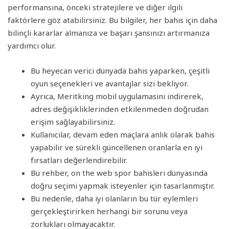
performansına, önceki stratejilere ve diğer ilgili
faktörlere göz atabilirsiniz. Bu bilgiler, her bahis için daha
bilinçli kararlar almanıza ve başarı şansınızı artırmanıza
yardımcı olur.
Bu heyecan verici dünyada bahis yaparken, çeşitli
oyun seçenekleri ve avantajlar sizi bekliyor.
Ayrıca, Meritking mobil uygulamasını indirerek,
adres değişikliklerinden etkilenmeden doğrudan
erişim sağlayabilirsiniz.
Kullanıcılar, devam eden maçlara anlık olarak bahis
yapabilir ve sürekli güncellenen oranlarla en iyi
fırsatları değerlendirebilir.
Bu rehber, on the web spor bahisleri dünyasında
doğru seçimi yapmak isteyenler için tasarlanmıştır.
Bu nedenle, daha iyi olanların bu tür eylemleri
gerçekleştirirken herhangi bir sorunu veya
zorlukları olmayacaktır.