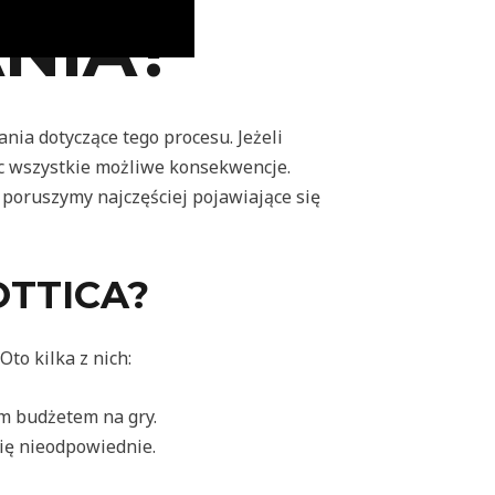
NIA?
nia dotyczące tego procesu. Jeżeli
ąc wszystkie możliwe konsekwencje.
 poruszymy najczęściej pojawiające się
TTICA?
to kilka z nich:
m budżetem na gry.
ię nieodpowiednie.