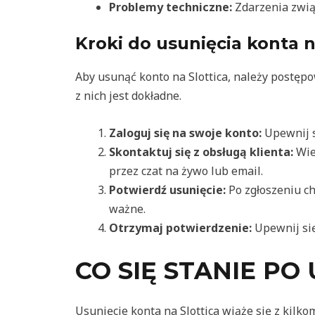
Problemy techniczne:
Zdarzenia zwią
Kroki do usunięcia konta n
Aby usunąć konto na Slottica, należy postępo
z nich jest dokładne.
Zaloguj się na swoje konto:
Upewnij s
Skontaktuj się z obsługą klienta:
Wie
przez czat na żywo lub email.
Potwierdź usunięcie:
Po zgłoszeniu ch
ważne.
Otrzymaj potwierdzenie:
Upewnij się
CO SIĘ STANIE PO
Usunięcie konta na Slottica wiąże się z kilk