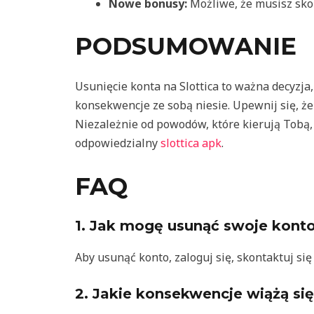
Nowe bonusy:
Możliwe, że musisz sko
PODSUMOWANIE
Usunięcie konta na Slottica to ważna decyzja
konsekwencje ze sobą niesie. Upewnij się, że
Niezależnie od powodów, które kierują Tobą,
odpowiedzialny
slottica apk
.
FAQ
1. Jak mogę usunąć swoje konto
Aby usunąć konto, zaloguj się, skontaktuj się
2. Jakie konsekwencje wiążą si