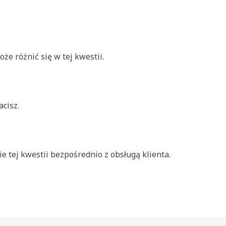
e różnić się w tej kwestii.
cisz.
e tej kwestii bezpośrednio z obsługą klienta.