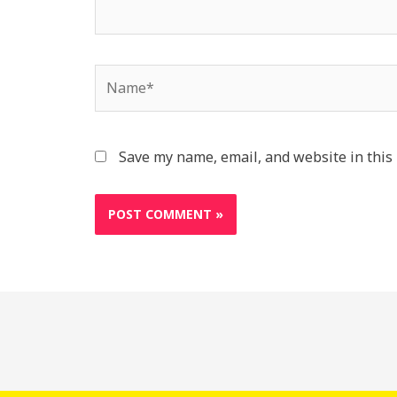
Name*
Save my name, email, and website in this