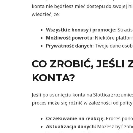
konta nie będziesz mieć dostępu do swojej hi
wiedzieć, że:
Wszystkie bonusy i promocje:
Stracis
Możliwość powrotu:
Niektóre platfor
Prywatność danych:
Twoje dane osobo
CO ZROBIĆ, JEŚLI
KONTA?
Jeśli po usunięciu konta na Slottica zrozumie
proces może się różnić w zależności od polit
Oczekiwanie na reakcję:
Proces pono
Aktualizacja danych:
Możesz być zobo