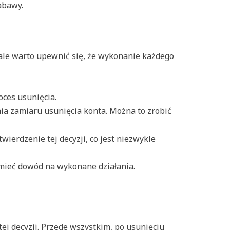
abawy.
 ale warto upewnić się, że wykonanie każdego
oces usunięcia.
a zamiaru usunięcia konta. Można to zrobić
ierdzenie tej decyzji, co jest niezwykle
 mieć dowód na wykonane działania.
ej decyzji. Przede wszystkim, po usunięciu