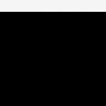
Home
Products
Contact
ĄĆ KONTO, A DALEJ MIAŁBYŚ
larpower
: JAK USUNĄ