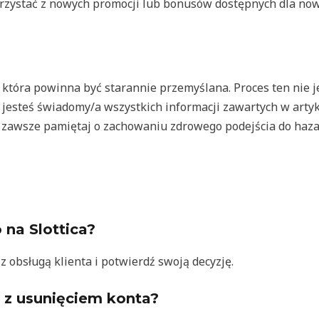
rzystać z nowych promocji lub bonusów dostępnych dla no
, która powinna być starannie przemyślana. Proces ten nie j
 jesteś świadomy/a wszystkich informacji zawartych w artyku
 zawsze pamiętaj o zachowaniu zdrowego podejścia do hazar
 na Slottica?
 z obsługą klienta i potwierdź swoją decyzję.
ę z usunięciem konta?