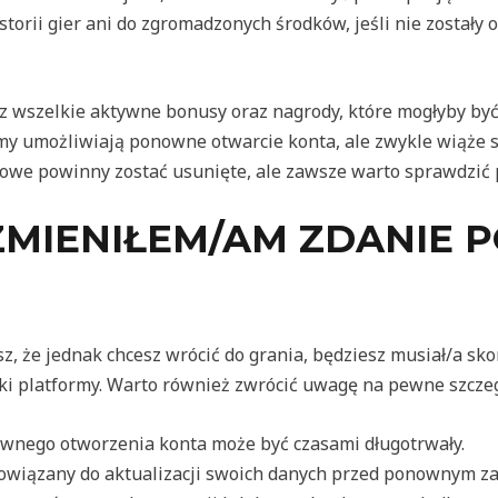
storii gier ani do zgromadzonych środków, jeśli nie zostały
z wszelkie aktywne bonusy oraz nagrody, które mogłyby być
my umożliwiają ponowne otwarcie konta, ale zwykle wiąże s
we powinny zostać usunięte, ale zawsze warto sprawdzić p
 ZMIENIŁEM/AM ZDANIE 
sz, że jednak chcesz wrócić do grania, będziesz musiał/a sko
yki platformy. Warto również zwrócić uwagę na pewne szczeg
wnego otworzenia konta może być czasami długotrwały.
wiązany do aktualizacji swoich danych przed ponownym z