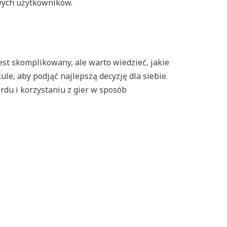
wych użytkowników.
est skomplikowany, ale warto wiedzieć, jakie
le, aby podjąć najlepszą decyzję dla siebie.
du i korzystaniu z gier w sposób