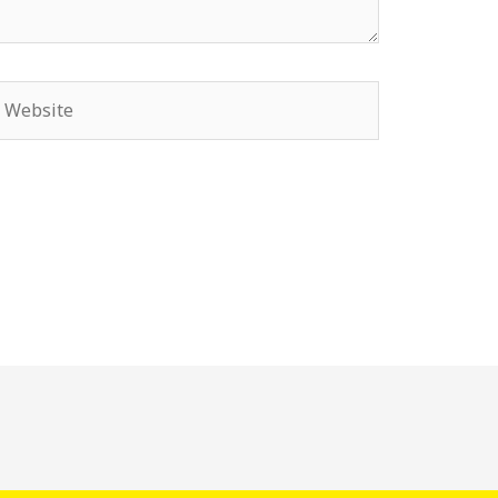
ebsite