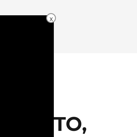
x
 PYTANIA?
Ć KONTO,