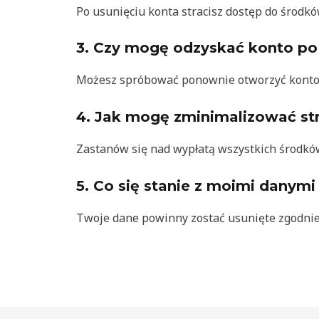
Po usunięciu konta stracisz dostęp do środków
3. Czy mogę odzyskać konto po 
Możesz spróbować ponownie otworzyć konto, ko
4. Jak mogę zminimalizować str
Zastanów się nad wypłatą wszystkich środków
5. Co się stanie z moimi danym
Twoje dane powinny zostać usunięte zgodnie z