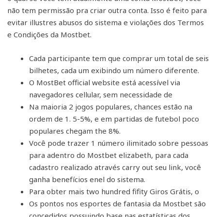
não tem permissão pra criar outra conta. Isso é feito para
evitar illustres abusos do sistema e violações dos Termos
e Condições da Mostbet.
Cada participante tem que comprar um total de seis
bilhetes, cada um exibindo um número diferente.
O MostBet official website está acessível via
navegadores cellular, sem necessidade de
Na maioria 2 jogos populares, chances estão na
ordem de 1. 5-5%, e em partidas de futebol poco
populares chegam the 8%.
Você pode trazer 1 número ilimitado sobre pessoas
para adentro do Mostbet elizabeth, para cada
cadastro realizado através carry out seu link, você
ganha benefícios enel do sistema.
Para obter mais two hundred fifity Giros Grátis, o
Os pontos nos esportes de fantasia da Mostbet são
concedidos possuindo base nas estatísticas dos