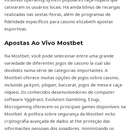
cativaram os usuários locais. Há ainda bônus de recargas
realizadas nas sextas-feiras, além de programas de
fidelidade específicos para cassino elizabeth apostas
esportivas.
Apostas Ao Vivo Mostbet
Na Mostbet, você pode selecionar entre uma grande
variedade de diferentes jogos de cassino la cual são
divididos numa série de categorias importantes. A
Mostbet oferece muitas opções de jogos sobre cassino,
incluindo jackpot, pôquer, baccarat, jogos de mesa e caça-
níqueis. Os conhecidos desenvolvedores de computer
software Yggdrasil, Evolution Gambling, Ezugi,
Microgaming oferecem os principais games disponíveis na
Mostbet. A política sobre segurança da Mostbet inclui
criptografia avançada de dados at the proteção das
informações pessoais dos jogadores, minimizando os