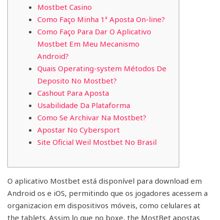
Mostbet Casino
Como Faço Minha 1ª Aposta On-line?
Como Faço Para Dar O Aplicativo
Mostbet Em Meu Mecanismo
Android?
Quais Operating-system Métodos De
Deposito No Mostbet?
Cashout Para Aposta
Usabilidade Da Plataforma
Como Se Archivar Na Mostbet?
Apostar No Cybersport
Site Oficial Weil Mostbet No Brasil
O aplicativo Mostbet está disponível para download em
Android os e iOS, permitindo que os jogadores acessem a
organizacion em dispositivos móveis, como celulares at
the tablets. Assim lo que no boxe, the MostBet apostas