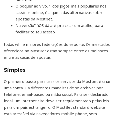
O pôquer ao vivo, 1 dos jogos mais populares nos
cassinos online, é alguma das alternativas sobre
apostas da Mostbet.
Na versão” “iOS dá até pra criar um atalho, para
facilitar to seu acesso.
todas while maiores federações do esporte. Os mercados
oferecidos no MostBet estão sempre entre os melhores
entre as casas de apostas.
Simples
O primeiro passo para usar os serviços da Mostbet é criar
uma conta. Há diferentes maneiras de se archivar por
telefone, email-based ou mídia social. Para ser declarado
legal, um internet site deve ser regulamentado pelas leis
para um país estrangeiro. O MostBet standard website
está acessível via navegadores mobile phone, sem