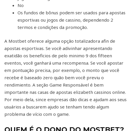
No
Os fundos de bônus podem ser usados para apostas
esportivas ou jogos de cassino, dependendo 2
termos e condições da promoção.
A Mostbet oferece alguma opção totalizadora afin de
apostas esportivas. Se você adivinhar apresentando
exatidão os beneficios de pelo minimo 9 dos fifteen
eventos, você ganhará uma recompensa. Se você apostar
em pontuação precisa, por exemplo, o monto que você
recebe é baseado zero quão bem você previu o
rendimiento. A seção Game Responsável é bem
importante nas casas de apostas elizabeth cassinos online.
Por meio dela, since empresas dão dicas e ajudam aos seus
usuários a buscarem ajudo se tenham tendo algum
problema de vício com o game.
QUEM É O DONO DO MOSTBET?