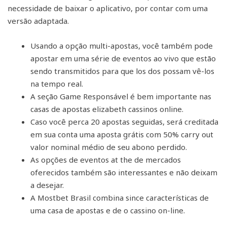
necessidade de baixar o aplicativo, por contar com uma
versão adaptada.
Usando a opção multi-apostas, você também pode
apostar em uma série de eventos ao vivo que estão
sendo transmitidos para que los dos possam vê-los
na tempo real.
A seção Game Responsável é bem importante nas
casas de apostas elizabeth cassinos online.
Caso você perca 20 apostas seguidas, será creditada
em sua conta uma aposta grátis com 50% carry out
valor nominal médio de seu abono perdido.
As opções de eventos at the de mercados
oferecidos também são interessantes e não deixam
a desejar.
A Mostbet Brasil combina since características de
uma casa de apostas e de o cassino on-line.