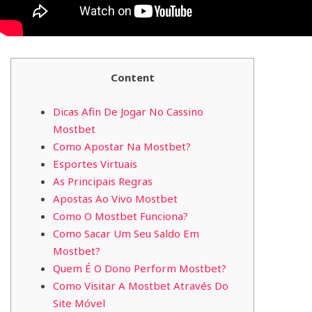
ENTRAR
Content
Dicas Afin De Jogar No Cassino
Mostbet
Como Apostar Na Mostbet?
Esportes Virtuais
As Principais Regras
Apostas Ao Vivo Mostbet
Como O Mostbet Funciona?
Como Sacar Um Seu Saldo Em
Mostbet?
Quem É O Dono Perform Mostbet?
Como Visitar A Mostbet Através Do
Site Móvel