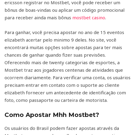
ericsson registrar no Mostbet, você pode receber um
bônus de boas-vindas ou aplicar um código promocional
para receber ainda mais bônus
mostbet casino
.
Para ganhar, você precisa apostar no ano de 15 eventos
elizabeth acertar pelo minimo 9 deles. No site, você
encontrará muitas opções sobre apostas para ter mais
chances de ganhar quando fizer suas previsões.
Oferecendo mais de twenty categorias de esportes, a
Mostbet traz aos jogadores centenas de atividades que
ocorrem diariamente. Para verificar uma conta, os usuários
precisam entrar em contato com o suporte ao cliente
elizabeth fornecer um antecedente de identificação com
foto, como passaporte ou carteira de motorista.
Como Apostar Mhh Mostbet?
Os usuários do Brasil podem fazer apostas através da