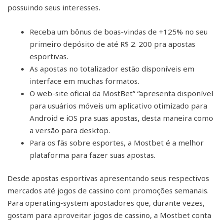
possuindo seus interesses.
Receba um bônus de boas-vindas de +125% no seu
primeiro depósito de até R$ 2. 200 pra apostas
esportivas.
As apostas no totalizador estão disponíveis em
interface em muchas formatos.
O web-site oficial da MostBet” “apresenta disponível
para usuários móveis um aplicativo otimizado para
Android e iOS pra suas apostas, desta maneira como
a versão para desktop.
Para os fãs sobre esportes, a Mostbet é a melhor
plataforma para fazer suas apostas.
Desde apostas esportivas apresentando seus respectivos
mercados até jogos de cassino com promoções semanais.
Para operating-system apostadores que, durante vezes,
gostam para aproveitar jogos de cassino, a Mostbet conta