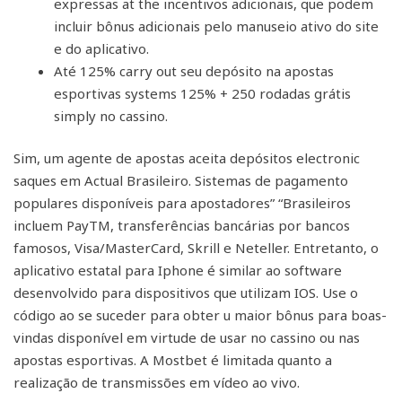
expressas at the incentivos adicionais, que podem
incluir bônus adicionais pelo manuseio ativo do site
e do aplicativo.
Até 125% carry out seu depósito na apostas
esportivas systems 125% + 250 rodadas grátis
simply no cassino.
Sim, um agente de apostas aceita depósitos electronic
saques em Actual Brasileiro. Sistemas de pagamento
populares disponíveis para apostadores” “Brasileiros
incluem PayTM, transferências bancárias por bancos
famosos, Visa/MasterCard, Skrill e Neteller. Entretanto, o
aplicativo estatal para Iphone é similar ao software
desenvolvido para dispositivos que utilizam IOS. Use o
código ao se suceder para obter u maior bônus para boas-
vindas disponível em virtude de usar no cassino ou nas
apostas esportivas. A Mostbet é limitada quanto a
realização de transmissões em vídeo ao vivo.