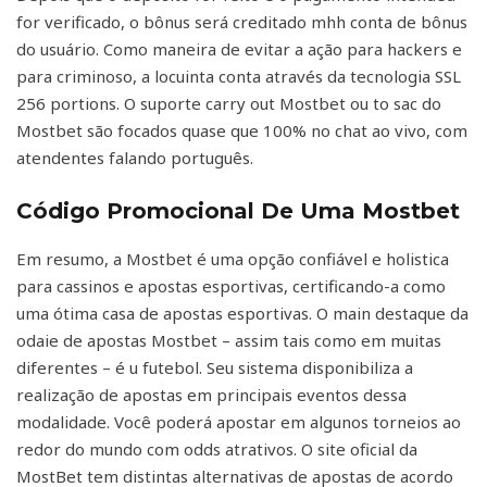
for verificado, o bônus será creditado mhh conta de bônus
do usuário. Como maneira de evitar a ação para hackers e
para criminoso, a locuinta conta através da tecnologia SSL
256 portions. O suporte carry out Mostbet ou to sac do
Mostbet são focados quase que 100% no chat ao vivo, com
atendentes falando português.
Código Promocional De Uma Mostbet
Em resumo, a Mostbet é uma opção confiável e holistica
para cassinos e apostas esportivas, certificando-a como
uma ótima casa de apostas esportivas. O main destaque da
odaie de apostas Mostbet – assim tais como em muitas
diferentes – é u futebol. Seu sistema disponibiliza a
realização de apostas em principais eventos dessa
modalidade. Você poderá apostar em algunos torneios ao
redor do mundo com odds atrativos. O site oficial da
MostBet tem distintas alternativas de apostas de acordo