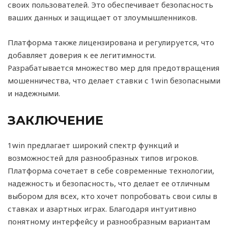
своих пользователей. Это обеспечивает безопасность
ваших данных и защищает от злоумышленников.
Платформа также лицензирована и регулируется, что
добавляет доверия к ее легитимности.
Разрабатывается множество мер для предотвращения
мошенничества, что делает ставки с 1win безопасными
и надежными.
ЗАКЛЮЧЕНИЕ
1win предлагает широкий спектр функций и
возможностей для разнообразных типов игроков.
Платформа сочетает в себе современные технологии,
надежность и безопасность, что делает ее отличным
выбором для всех, кто хочет попробовать свои силы в
ставках и азартных играх. Благодаря интуитивно
понятному интерфейсу и разнообразным вариантам