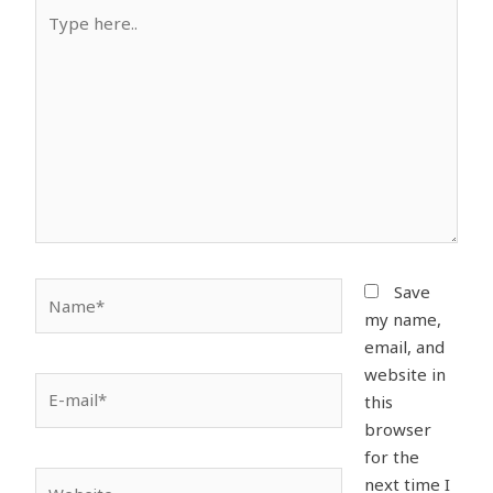
Type
here..
Name*
Save
my name,
email, and
website in
E-
this
mail*
browser
for the
Website
next time I