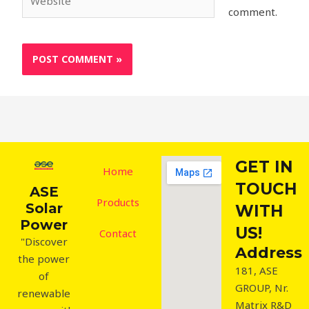
comment.
GET IN
Home
TOUCH
ASE
Products
Solar
WITH
Power
US!
Contact
"Discover
Address
the power
181, ASE
of
GROUP, Nr.
renewable
Matrix R&D