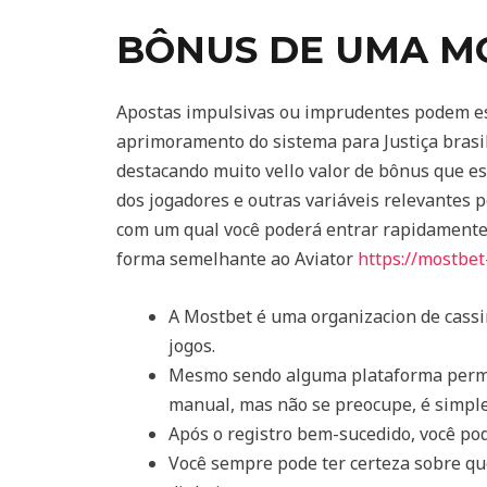
BÔNUS DE UMA M
Apostas impulsivas ou imprudentes podem es
aprimoramento do sistema para Justiça brasil
destacando muito vello valor de bônus que es
dos jogadores e outras variáveis relevantes 
com um qual você poderá entrar rapidamente n
forma semelhante ao Aviator
https://mostbet
A Mostbet é uma organizacion de cassin
jogos.
Mesmo sendo alguma plataforma permiti
manual, mas não se preocupe, é simples
Após o registro bem-sucedido, você po
Você sempre pode ter certeza sobre q