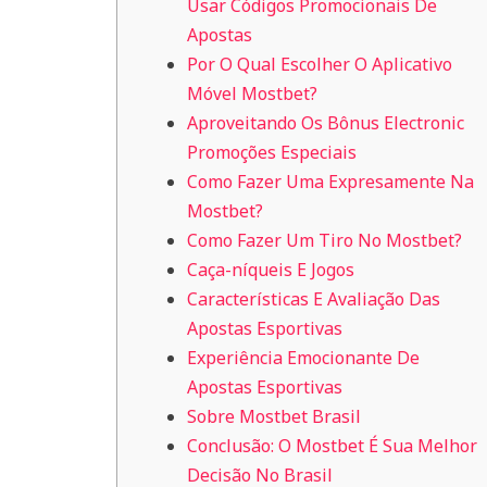
Usar Códigos Promocionais De
Apostas
Por O Qual Escolher O Aplicativo
Móvel Mostbet?
Aproveitando Os Bônus Electronic
Promoções Especiais
Como Fazer Uma Expresamente Na
Mostbet?
Como Fazer Um Tiro No Mostbet?
Caça-níqueis E Jogos
Características E Avaliação Das
Apostas Esportivas
Experiência Emocionante De
Apostas Esportivas
Sobre Mostbet Brasil
Conclusão: O Mostbet É Sua Melhor
Decisão No Brasil