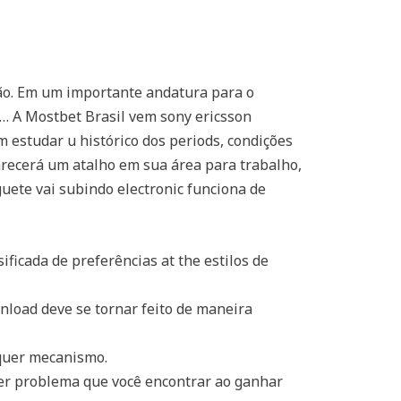
ão. Em um importante andatura para o
3… A Mostbet Brasil vem sony ericsson
 estudar u histórico dos periods, condições
arecerá um atalho em sua área para trabalho,
uete vai subindo electronic funciona de
ficada de preferências at the estilos de
nload deve se tornar feito de maneira
lquer mecanismo.
er problema que você encontrar ao ganhar