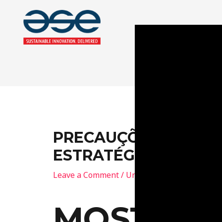
Post
navigation
PRECAUÇÕES ESSENC
ESTRATÉGIAS VENCE
Leave a Comment
/
Uncategorised
/ By
aseso
MOSTBET 