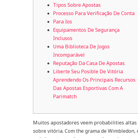
Tipos Sobre Apostas
Processo Para Verificação De Conta
Para Ios
Equipamentos De Segurança
Inclusos
Uma Biblioteca De Jogos
Incomparável
Reputação Da Casa De Apostas
Liberte Seu Posible De Vitória
Aprendendo Os Principais Recursos
Das Apostas Esportivas Com A
Parimatch
Muitos apostadores veem probabilities alta
sobre vitória. Com the grama de Wimbledon, 