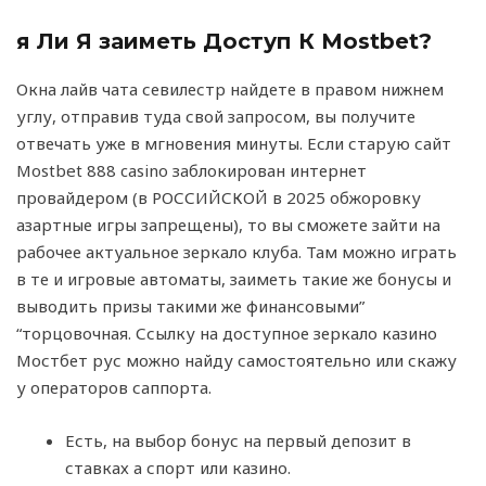
я Ли Я заиметь Доступ К Mostbet?
Окна лайв чата севилестр найдете в правом нижнем
углу, отправив туда свой запросом, вы получите
отвечать уже в мгновения минуты. Если старую сайт
Mostbet 888 casino заблокирован интернет
провайдером (в РОССИЙСКОЙ в 2025 обжоровку
азартные игры запрещены), то вы сможете зайти на
рабочее актуальное зеркало клуба. Там можно играть
в те и игровые автоматы, заиметь такие же бонусы и
выводить призы такими же финансовыми”
“торцовочная. Ссылку на доступное зеркало казино
Мостбет рус можно найду самостоятельно или скажу
у операторов саппорта.
Есть, на выбор бонус на первый депозит в
ставках а спорт или казино.