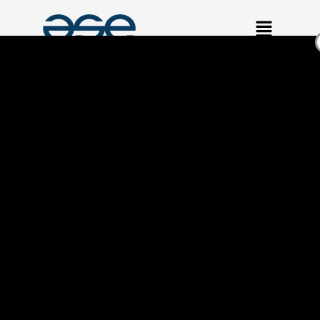
Post
Menu
navigation
ОФИЦИАЛЬНЫЙ САЙТ
МОСТБЕТ MOSTBET
ВХОД В ЛИЧНЫЙ
КАБИНЕТ
Leave a Comment
/
Uncategorised
/ By
asesolarpower
ДОСТУП НЕМУ ВАШЕЙ
УЧЕТНОЙ ЗАПИСИ И
ЭКРАНУ РЕГИСТРАЦИИ