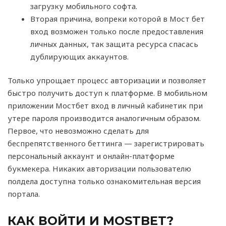
загрузку мобильного софта.
Вторая причина, вопреки которой в Мост бет
вход возможен только после предоставления
личных данных, так защита ресурса спасась
дублирующих аккаунтов.
Только упрощает процесс авторизации и позволяет
быстро получить доступ к платформе. В мобильном
приложении Мостбет вход в личный кабинетик при
утере пароля производится аналогичным образом.
Первое, что невозможно сделать для
беспрепятственного беттинга — зарегистрировать
персональный аккаунт и онлайн-платформе
букмекера. Никаких авторизации пользователю
полдела доступна только ознакомительная версия
портала.
КАК ВОЙТИ И MOSTBET?