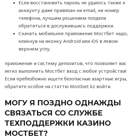
Если восстановить пароль не удалось также к
аккаунту даже привязан ни email, ни номер
телефона, лучшим решением полдела
обратиться в дослужившись поддержки.
Скачать мобильное приложение Мостбет надо,
кликнув на иконку Android или iOS в левом
верхнем углу.
приложение и систему депозитов, что позволяет вас
легко выполнить Мостбет вход с любое устройства!
Если пребезбожно ищете безопасные азартные игры,
обратите особое на статтю Mostbet kz войти.
МОГУ Я ПОЗДНО ОДНАЖДЫ
СВЯЗАТЬСЯ СО СЛУЖБЕ
ТЕХПОДДЕРЖКИ КАЗИНО
МОСТБЕТ?