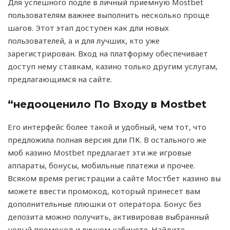
Для успешного подле в личный приемную Mostbet
пользователям важнее выполнить несколько проще
шагов. Этот этап доступен как дли новых
пользователей, а и для лучших, кто уже
зарегистрирован. Вход на платформу обеспечивает
доступ нему ставкам, казино только другим услугам,
предлагающимся на сайте.
“недооценило По Входу в Mostbet
Его интерфейс более такой и удобный, чем тот, что
предложила полная версия дли ПК. В остального же
моб казино Mostbet предлагает эти же игровые
аппараты, бонусы, мобильные платежи и прочее.
Всяком время регистрации а сайте Мостбет казино вы
можете ввести промокод, который принесет вам
дополнительные плюшки от оператора. Бонус без
депозита можно получить, активировав выбранный
новый промокод и личном кабинете. Найдите