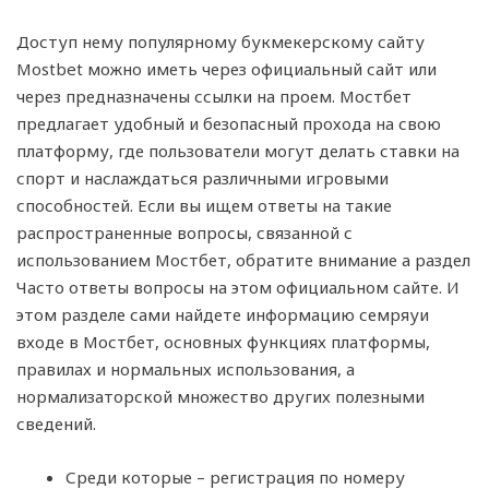
Доступ нему популярному букмекерскому сайту
Mostbet можно иметь через официальный сайт или
через предназначены ссылки на проем. Мостбет
предлагает удобный и безопасный прохода на свою
платформу, где пользователи могут делать ставки на
спорт и наслаждаться различными игровыми
способностей. Если вы ищем ответы на такие
распространенные вопросы, связанной с
использованием Мостбет, обратите внимание а раздел
Часто ответы вопросы на этом официальном сайте. И
этом разделе сами найдете информацию семряуи
входе в Мостбет, основных функциях платформы,
правилах и нормальных использования, а
нормализаторской множество других полезными
сведений.
Среди которые – регистрация по номеру