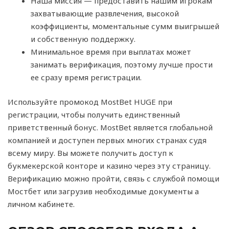
Наша миссия — предоставить нашим игрокам
захватывающие развлечения, высокой
коэффициенты, моментальные сумм выигрышей
и собственную поддержку.
Минимальное время при выплатах может
занимать верификация, поэтому лучше прости
ее сразу время регистрации.
Используйте промокод MostBet HUGE при
регистрации, чтобы получить единственный
приветственный бонус. MostBet является глобальной
компанией и доступен первых многих странах судя
всему миру. Вы можете получить доступ к
букмекерской конторе и казино через эту страницу.
Верификацию можно пройти, связь с службой помощи
Мостбет или загрузив необходимые документы а
личном кабинете.