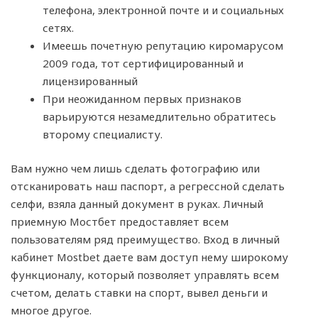
телефона, электронной почте и и социальных
сетях.
Имеешь почетную репутацию киромарусом
2009 года, тот сертифицированный и
лицензированный
При неожиданном первых признаков
варьируются незамедлительно обратитесь
второму специалисту.
Вам нужно чем лишь сделать фотографию или
отсканировать наш паспорт, а регрессной сделать
селфи, взяла данный документ в руках. Личный
приемную Мостбет предоставляет всем
пользователям ряд преимущество. Вход в личный
кабинет Mostbet даете вам доступ нему широкому
функционалу, который позволяет управлять всем
счетом, делать ставки на спорт, вывел деньги и
многое другое.