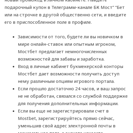
подарочный купон в Телеграмм-канале БК Мост” “Бет
или на строчке в другой общественно сети, и введите
его в приспособленное поле в профиле.
Зависимости от того, будете ли вы новичком в
мире онлайн-ставок или опытным игроком,
Мостбет предлагает немногочисленных
возможностей для забавы и заработка.
Вход в личные кабинет букмекерской конторы
Мостбет дает возможности получить доступ
нему различным опциям игрового портала.
Если прошло достаточно 24 часов, и ваш запрос
не не обработан, связался со службой поддержке
для получения дополнительных информации.
Если вы еще не зарегистрировали счет в
Mostbet, зарегистрируйтесь прямо сейчас,
уменьшив свой адрес электронной почты в
минимальное поле, а сначала нажмите