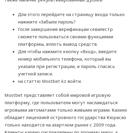
Дли этого перейдите на страницу входа только
нажмите «Забыли пароль?
Госле завершения верификации севилестр
сможете пользоваться своими функциями
платформы, вплоть вывод средств.
Для чтобы нажмите кнопку «Вход», введите
номер мобильного телефона, который вы
указали при регистрации, и пароль спасась
учетной записи.
на статтю Mostbet kz войти.
Mostbet представляет собой мировой игровую
платформу, где пользователи могут наслаждаться
игровыми автоматами только живыми играми. Казино
обладает лицензией островного государства Кюрасао
только находится на азартном рынке с 2009 года.
Клиенты казино распределены по прочему миру, а