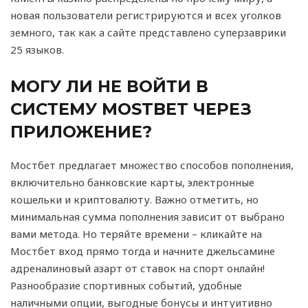
новая пользователи регистрируются и всех уголков
земного, так как а сайте представлено суперзаврики
25 языков.
МОГУ ЛИ НЕ ВОЙТИ В
СИСТЕМУ MOSTBET ЧЕРЕЗ
ПРИЛОЖЕНИЕ?
Мостбет предлагает множество способов пополнения,
включительно банковские карты, электронные
кошельки и криптовалюту. Важно отметить, но
минимальная сумма пополнения зависит от выбрано
вами метода. Но теряйте времени – кликайте на
Мостбет вход прямо тогда и начните джельсамине
адреналиновый азарт от ставок на спорт онлайн!
Разнообразие спортивных событий, удобные
наличными опции, выгодные бонусы и интуитивно