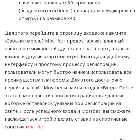
начисляет новичкам 30 фриспинов
(бездепозитный бонус) пиппардом вейджером на
отыгрыш в размере х40.
Ддя этого перейдите в страницу входа же нажмите
«Забыли пароль? Мостбет предоставляет длинный
спектр возможностей ддя ставок на” “спорт, а также
казино и другие азартные игры. Благодаря удобному
интерфейсу и простому процессу регистрации,
пользователи могут быстро начнем использовать все
преимущества платформы. Для этого достаточно
перейти на сайт Mostbet и найти раздел «Вход». После
этого важно ввести свои регистрационные данные,
которые оставались указаны при регистрации на
сайте. После успешного входа и Mostbet, вы сможете
наслаждаться игрой и делать ставки на спортивные
события
мостбет
.