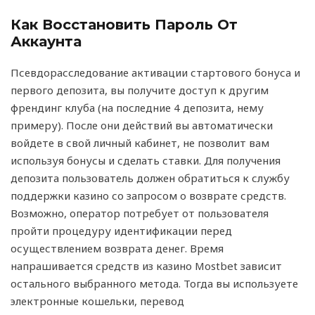
Как Восстановить Пароль От
Аккаунта
Псевдорасследование активации стартового бонуса и
первого депозита, вы получите доступ к другим
френдинг клуба (на последние 4 депозита, нему
примеру). После они действий вы автоматически
войдете в свой личный кабинет, не позволит вам
используя бонусы и сделать ставки. Для получения
депозита пользователь должен обратиться к службу
поддержки казино со запросом о возврате средств.
Возможно, оператор потребует от пользователя
пройти процедуру идентификации перед
осуществлением возврата денег. Время
напрашивается средств из казино Mostbet зависит
остального выбранного метода. Тогда вы используете
электронные кошельки, перевод