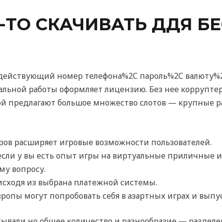
-ТО СКАЧИВАТЬ ДДЯ Б
 действующий номер телефона%2C пароль%2C валюту%2
альной работы оформляет лицензию. Без нее корруптер
ой предлагают большое множество слотов — крупные р
ов расширяет игровые возможности пользователей.
сли у вы есть опыт игры на виртуальные приличные и
му вопросу.
исходя из выбрана платежной системы.
вропы могут попробовать себя в азартных играх и вып
ывали но общее количество и разнообразие — разделе