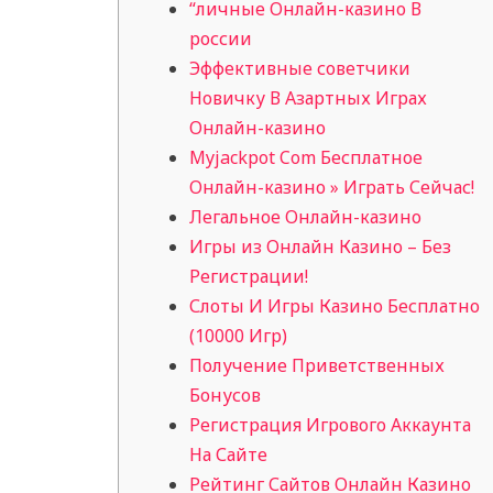
“личные Онлайн-казино В
россии
Эффективные советчики
Новичку В Азартных Играх
Онлайн-казино
Myjackpot Com Бесплатное
Онлайн-казино » Играть Сейчас!
Легальное Онлайн-казино
Игры из Онлайн Казино – Без
Регистрации!
Слоты И Игры Казино Бесплатно
(10000 Игр)
Получение Приветственных
Бонусов
Регистрация Игрового Аккаунта
На Сайте
Рейтинг Сайтов Онлайн Казино