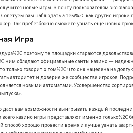
олучится новые игры. В почту пользователям эксклаво
 Советуем вам наблюдать а тем%2C как другие игроки
покер. Так пребезбожно сможете узнать еще новых трюк
ная Игра
дура%2C поэтому те площадки стараются довольствов
%2C ним обладают официальные сайты казино — надежн
о только говорит о том%2C что она нацелена на долгу
тать авторитет и доверие же сообществе игроков. По
олняется новыми автоматами. Усовершенство сортиров
выпуска».
ко даст вам возможности выигрывать каждый последни
а всего казино игры представляют именно только%2C 
й способ хорошо провести время и лучше узнать азарт
олы собираются в понадежнее комбинации.