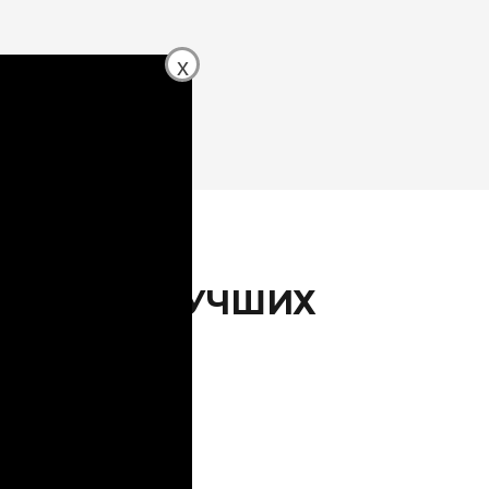
x
 СПИСОК ЛУЧШИХ
Н-