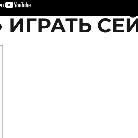
 ИГРАТЬ СЕ