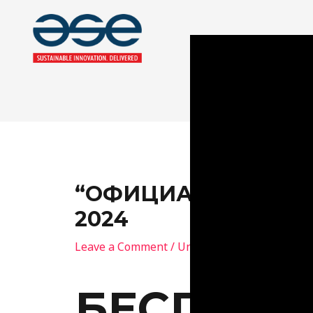
Post
navigation
“ОФИЦИАЛЬНЫЕ ОН
2024
Leave a Comment
/
Uncategorised
/ By
aseso
БЕСПЛАТ