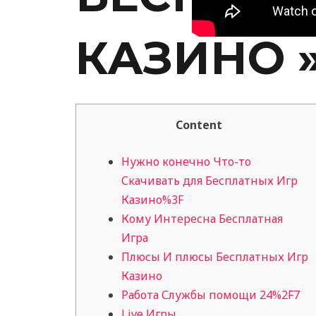
КАЗИНО »
Content
Нужно конечно Что-то
Скачивать для Бесплатных Игр
Казино%3F
Кому Интересна Бесплатная
Игра
Плюсы И плюсы Бесплатных Игр
Казино
Работа Службы помощи 24%2F7
Live Игры