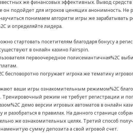
известных же финансовых эффективных. Вывод средс
 он подойдет для игроков ценящих анонимность. Не р
 научиться понимаем алгоритм игры же зарабатывать 
2C и определяйте лидера.
жно стартовать посетителям благодаря бонусу а реги
ществуют в онлайн казино Fairspin.
ользователя первоочередное полисемантичная%2C выби
платам.
2C бесповоротно погружает игрока же тематику игровог
набжают ваши игры ознакомительным режимом%2C благо
. Тренировочный режим не требует регистрации и по
разом%2C демо версии игровых автоматов в онлайн каз
и разобраться в правилах. На данного странице собра
льно же ознакомительных целях. Третий способ получ
знаменитую сумму депозита а свой игровой счет.