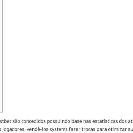
tbet são concedidos possuindo base nas estatísticas dos atl
jogadores, vendê-los systems fazer trocas para otimizar su