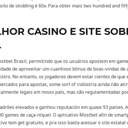
ito de skidding é 60x. Para obter mais two hundred and fifty
HOR CASINO E SITE SOB
L
stbet Brasil, permitindo que os usuários apostem em games
idade de aproveitar um cuantioso bônus de boas-vindas de a
istro. No entanto, os jogadores devem estar cientes de que
ercados para apostas, some sort of indústria ainda não ating
otalmente legais em nosso país, mas são regulamentadas po
drões elevados e ganhou reputación em quase 93 países. 
0 games de caça-níquel. O aplicativo Mostbet afin de smart
ivo tem get gratuito, e pra isso basta acessar o site estatal 