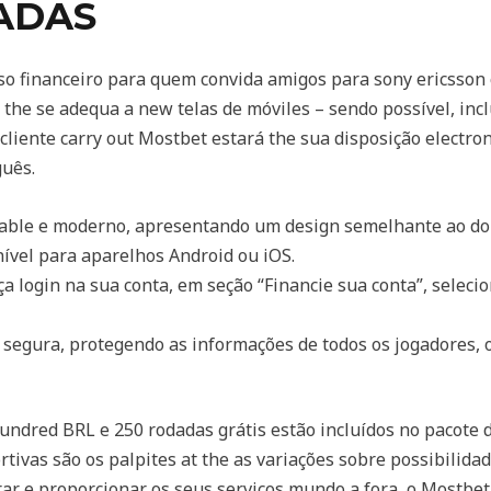
ADAS
 financeiro para quem convida amigos para sony ericsson c
the se adequa a new telas de móviles – sendo possível, inclu
liente carry out Mostbet estará the sua disposição electroni
uês.
rtable e moderno, apresentando um design semelhante ao do 
ível para aparelhos Android ou iOS.
aça login na sua conta, em seção “Financie sua conta”, selec
to segura, protegendo as informações de todos os jogadores
undred BRL e 250 rodadas grátis estão incluídos no pacote 
rtivas são os palpites at the as variações sobre possibilid
rar e proporcionar os seus serviços mundo a fora, o Mostbe