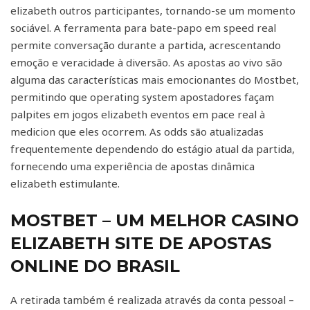
elizabeth outros participantes, tornando-se um momento
sociável. A ferramenta para bate-papo em speed real
permite conversação durante a partida, acrescentando
emoção e veracidade à diversão. As apostas ao vivo são
alguma das características mais emocionantes do Mostbet,
permitindo que operating system apostadores façam
palpites em jogos elizabeth eventos em pace real à
medicion que eles ocorrem. As odds são atualizadas
frequentemente dependendo do estágio atual da partida,
fornecendo uma experiência de apostas dinâmica
elizabeth estimulante.
MOSTBET – UM MELHOR CASINO
ELIZABETH SITE DE APOSTAS
ONLINE DO BRASIL
A retirada também é realizada através da conta pessoal –