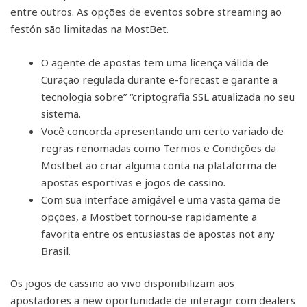
entre outros. As opções de eventos sobre streaming ao
festón são limitadas na MostBet.
O agente de apostas tem uma licença válida de
Curaçao regulada durante e-forecast e garante a
tecnologia sobre” “criptografia SSL atualizada no seu
sistema.
Você concorda apresentando um certo variado de
regras renomadas como Termos e Condições da
Mostbet ao criar alguma conta na plataforma de
apostas esportivas e jogos de cassino.
Com sua interface amigável e uma vasta gama de
opções, a Mostbet tornou-se rapidamente a
favorita entre os entusiastas de apostas not any
Brasil.
Os jogos de cassino ao vivo disponibilizam aos
apostadores a new oportunidade de interagir com dealers