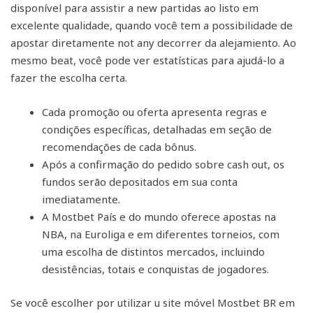
disponível para assistir a new partidas ao listo em
excelente qualidade, quando você tem a possibilidade de
apostar diretamente not any decorrer da alejamiento. Ao
mesmo beat, você pode ver estatísticas para ajudá-lo a
fazer the escolha certa.
Cada promoção ou oferta apresenta regras e
condições específicas, detalhadas em seção de
recomendações de cada bônus.
Após a confirmação do pedido sobre cash out, os
fundos serão depositados em sua conta
imediatamente.
A Mostbet País e do mundo oferece apostas na
NBA, na Euroliga e em diferentes torneios, com
uma escolha de distintos mercados, incluindo
desistências, totais e conquistas de jogadores.
Se você escolher por utilizar u site móvel Mostbet BR em