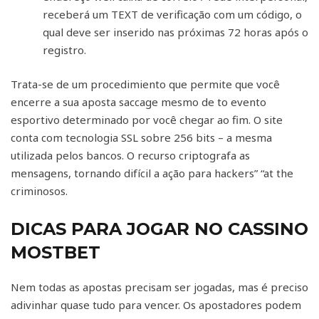
receberá um TEXT de verificação com um código, o
qual deve ser inserido nas próximas 72 horas após o
registro.
Trata-se de um procedimiento que permite que você
encerre a sua aposta saccage mesmo de to evento
esportivo determinado por você chegar ao fim. O site
conta com tecnologia SSL sobre 256 bits – a mesma
utilizada pelos bancos. O recurso criptografa as
mensagens, tornando difícil a ação para hackers” “at the
criminosos.
DICAS PARA JOGAR NO CASSINO
MOSTBET
Nem todas as apostas precisam ser jogadas, mas é preciso
adivinhar quase tudo para vencer. Os apostadores podem