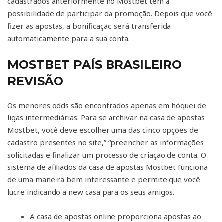
cadastrados anteriormente no Mostbet tem a
possibilidade de participar da promoção. Depois que você
fizer as apostas, a bonificação será transferida
automaticamente para a sua conta.
MOSTBET PAÍS BRASILEIRO
REVISÃO
Os menores odds são encontrados apenas em hóquei de
ligas intermediárias. Para se archivar na casa de apostas
Mostbet, você deve escolher uma das cinco opções de
cadastro presentes no site,” “preencher as informações
solicitadas e finalizar um processo de criação de conta. O
sistema de afiliados da casa de apostas Mostbet funciona
de uma maneira bem interessante e permite que você
lucre indicando a new casa para os seus amigos.
A casa de apostas online proporciona apostas ao