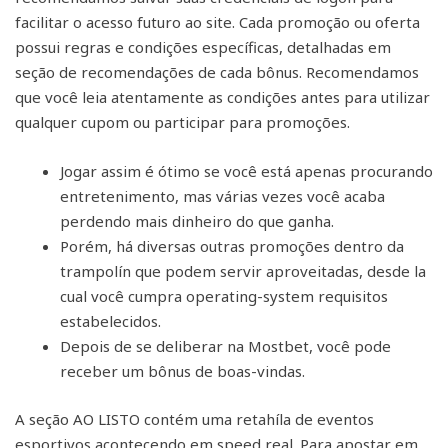
facilitar o acesso futuro ao site. Cada promoção ou oferta
possui regras e condições específicas, detalhadas em
seção de recomendações de cada bônus. Recomendamos
que você leia atentamente as condições antes para utilizar
qualquer cupom ou participar para promoções.
Jogar assim é ótimo se você está apenas procurando
entretenimento, mas várias vezes você acaba
perdendo mais dinheiro do que ganha.
Porém, há diversas outras promoções dentro da
trampolín que podem servir aproveitadas, desde la
cual você cumpra operating-system requisitos
estabelecidos.
Depois de se deliberar na Mostbet, você pode
receber um bônus de boas-vindas.
A seção AO LISTO contém uma retahíla de eventos
esportivos acontecendo em speed real. Para apostar em