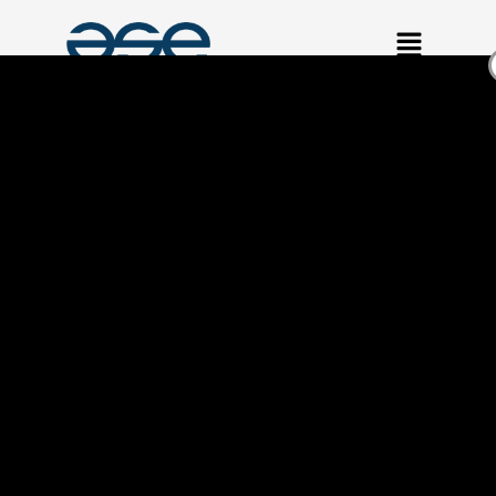
Post
Menu
navigation
MOSTBET ️ JOGAR ON THE
INTERNET NO SITE
OFICIAL DA MOST BET
Leave a Comment
/
Uncategorised
/ By
asesolarpower
MOSTBET LOGIN FÁCIL E
RÁPIDO MOSTBET
REGISTRATION AGORA!