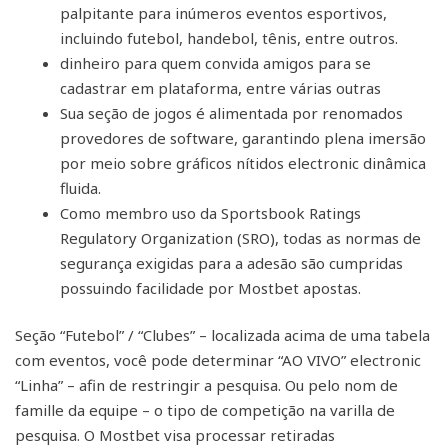
palpitante para inúmeros eventos esportivos,
incluindo futebol, handebol, tênis, entre outros.
dinheiro para quem convida amigos para se
cadastrar em plataforma, entre várias outras
Sua seção de jogos é alimentada por renomados
provedores de software, garantindo plena imersão
por meio sobre gráficos nítidos electronic dinâmica
fluida.
Como membro uso da Sportsbook Ratings
Regulatory Organization (SRO), todas as normas de
segurança exigidas para a adesão são cumpridas
possuindo facilidade por Mostbet apostas.
Seção “Futebol” / “Clubes” – localizada acima de uma tabela
com eventos, você pode determinar “AO VIVO” electronic
“Linha” – afin de restringir a pesquisa. Ou pelo nom de
famille da equipe – o tipo de competição na varilla de
pesquisa. O Mostbet visa processar retiradas