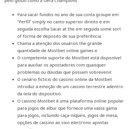
pelo globo como a Uefa Champions
Para sacar fundos no ano de sua conta groupe em
“Perfil” simply no canto superior direito e em
seguida escolha Sacar at the em seguida some sort
of forma de deposito de sua preferência.
Chama a atenção dos usuários the grande
quantidade de Mostbet online games e
O competente suporte do Mostbet está disponível
para auxiliar os apostadores com quaisquer
problemas ou dúvidas que possam sobrevenir.
O cenário fictício do cassino online da Mostbet
introduz a emoção de um cassino terrestre adentro
da tela do dispositivo.
O cassino Mostbet é uma plataforma online popular
para jogos de albur que fornece uma vasta gama
para jogos, incluindo caça-níqueis, jogos de mesa,
opções de cassino ao vivo electronic apostas