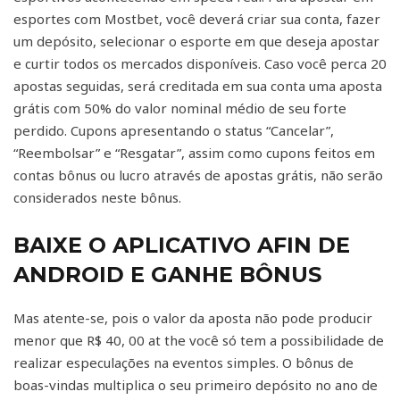
esportes com Mostbet, você deverá criar sua conta, fazer
um depósito, selecionar o esporte em que deseja apostar
e curtir todos os mercados disponíveis. Caso você perca 20
apostas seguidas, será creditada em sua conta uma aposta
grátis com 50% do valor nominal médio de seu forte
perdido. Cupons apresentando o status “Cancelar”,
“Reembolsar” e “Resgatar”, assim como cupons feitos em
contas bônus ou lucro através de apostas grátis, não serão
considerados neste bônus.
BAIXE O APLICATIVO AFIN DE
ANDROID E GANHE BÔNUS
Mas atente-se, pois o valor da aposta não pode producir
menor que R$ 40, 00 at the você só tem a possibilidade de
realizar especulações na eventos simples. O bônus de
boas-vindas multiplica o seu primeiro depósito no ano de