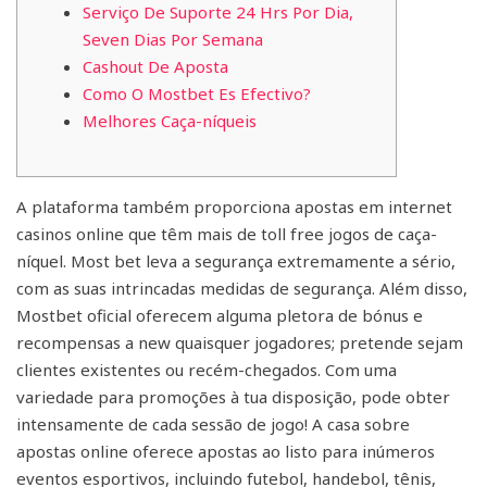
Serviço De Suporte 24 Hrs Por Dia,
Seven Dias Por Semana
Cashout De Aposta
Como O Mostbet Es Efectivo?
Melhores Caça-níqueis
A plataforma também proporciona apostas em internet
casinos online que têm mais de toll free jogos de caça-
níquel. Most bet leva a segurança extremamente a sério,
com as suas intrincadas medidas de segurança. Além disso,
Mostbet oficial oferecem alguma pletora de bónus e
recompensas a new quaisquer jogadores; pretende sejam
clientes existentes ou recém-chegados. Com uma
variedade para promoções à tua disposição, pode obter
intensamente de cada sessão de jogo! A casa sobre
apostas online oferece apostas ao listo para inúmeros
eventos esportivos, incluindo futebol, handebol, tênis,