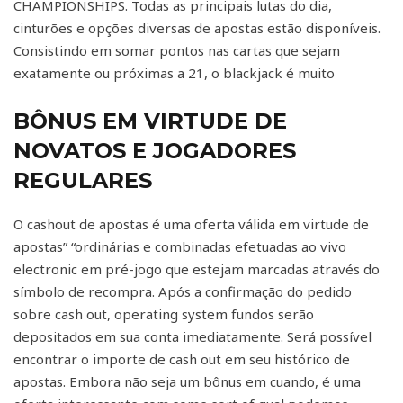
CHAMPIONSHIPS. Todas as principais lutas do dia,
cinturões e opções diversas de apostas estão disponíveis.
Consistindo em somar pontos nas cartas que sejam
exatamente ou próximas a 21, o blackjack é muito
BÔNUS EM VIRTUDE DE
NOVATOS E JOGADORES
REGULARES
O cashout de apostas é uma oferta válida em virtude de
apostas” “ordinárias e combinadas efetuadas ao vivo
electronic em pré-jogo que estejam marcadas através do
símbolo de recompra. Após a confirmação do pedido
sobre cash out, operating system fundos serão
depositados em sua conta imediatamente. Será possível
encontrar o importe de cash out em seu histórico de
apostas. Embora não seja um bônus em cuando, é uma