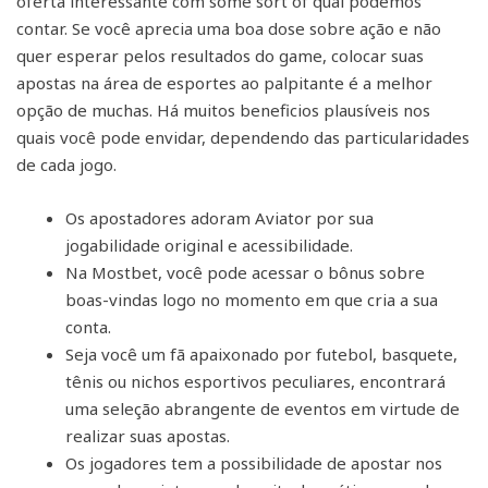
oferta interessante com some sort of qual podemos
contar. Se você aprecia uma boa dose sobre ação e não
quer esperar pelos resultados do game, colocar suas
apostas na área de esportes ao palpitante é a melhor
opção de muchas. Há muitos beneficios plausíveis nos
quais você pode envidar, dependendo das particularidades
de cada jogo.
Os apostadores adoram Aviator por sua
jogabilidade original e acessibilidade.
Na Mostbet, você pode acessar o bônus sobre
boas-vindas logo no momento em que cria a sua
conta.
Seja você um fã apaixonado por futebol, basquete,
tênis ou nichos esportivos peculiares, encontrará
uma seleção abrangente de eventos em virtude de
realizar suas apostas.
Os jogadores tem a possibilidade de apostar nos