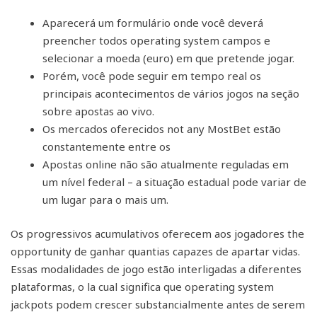
Aparecerá um formulário onde você deverá
preencher todos operating system campos e
selecionar a moeda (euro) em que pretende jogar.
Porém, você pode seguir em tempo real os
principais acontecimentos de vários jogos na seção
sobre apostas ao vivo.
Os mercados oferecidos not any MostBet estão
constantemente entre os
Apostas online não são atualmente reguladas em
um nível federal – a situação estadual pode variar de
um lugar para o mais um.
Os progressivos acumulativos oferecem aos jogadores the
opportunity de ganhar quantias capazes de apartar vidas.
Essas modalidades de jogo estão interligadas a diferentes
plataformas, o la cual significa que operating system
jackpots podem crescer substancialmente antes de serem