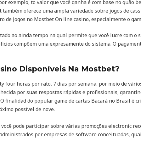
por exemplo, to valor que você ganha é com base no quão be
t também oferece uma ampla variedade sobre jogos de cass
o de jogos no Mostbet On line casino, especialmente o game
tado ao ainda tempo na qual permite que você lucre com o s
ficios compõem uma expresamente do sistema. O pagamento 
sino Disponíveis Na Mostbet?
y four horas por rato, 7 dias por semana, por meio de vários 
nhecida por suas respostas rápidas e profissionais, garanti
. O finalidad do popular game de cartas Bacará no Brasil é c
óximo possível de nove.
 você pode participar sobre várias promoções electronic re
e administrados por empresas de software conceituadas, qua