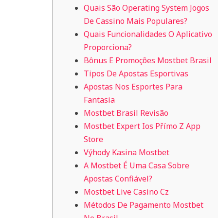
Quais São Operating System Jogos
De Cassino Mais Populares?
Quais Funcionalidades O Aplicativo
Proporciona?
Bônus E Promoções Mostbet Brasil
Tipos De Apostas Esportivas
Apostas Nos Esportes Para
Fantasia
Mostbet Brasil Revisão
Mostbet Expert Ios Přímo Z App
Store
Výhody Kasina Mostbet
A Mostbet É Uma Casa Sobre
Apostas Confiável?
Mostbet Live Casino Cz
Métodos De Pagamento Mostbet