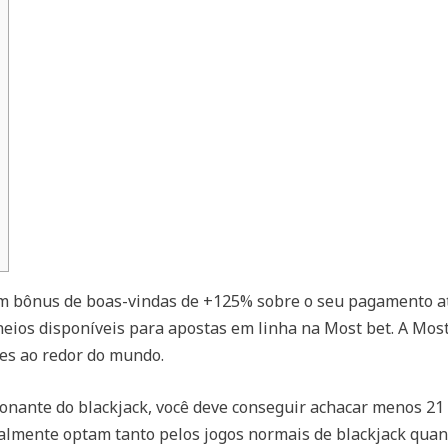
 bônus de boas-vindas de +125% sobre o seu pagamento até 
rneios disponíveis para apostas em linha na Most bet. A Mos
es ao redor do mundo.
nante do blackjack, você deve conseguir achacar menos 21 
ualmente optam tanto pelos jogos normais de blackjack quant