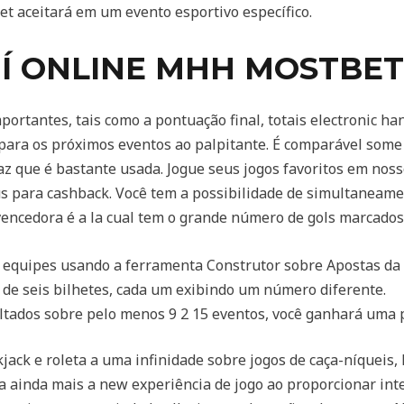
t aceitará em um evento esportivo específico.
Í ONLINE MHH MOSTBET
portantes, tais como a pontuação final, totais electronic h
l para os próximos eventos ao palpitante. É comparável som
az que é bastante usada. Jogue seus jogos favoritos em nosso 
 para cashback. Você tem a possibilidade de simultaneame
vencedora é a la cual tem o grande número de gols marcado
 equipes usando a ferramenta Construtor sobre Apostas da
 de seis bilhetes, cada um exibindo um número diferente.
ultados sobre pelo menos 9 2 15 eventos, você ganhará uma 
jack e roleta a uma infinidade sobre jogos de caça-níqueis, 
ra ainda mais a new experiência de jogo ao proporcionar in