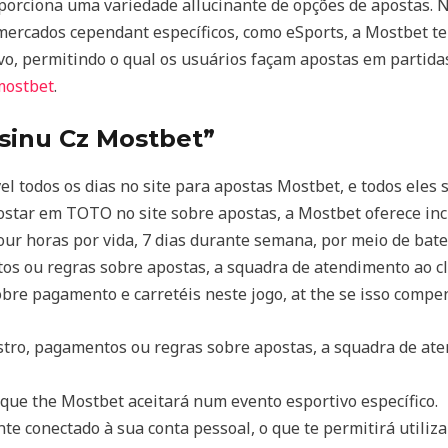
roporciona uma variedade allucinante de opções de apostas. 
 mercados cependant específicos, como eSports, a Mostbet te
o, permitindo o qual os usuários façam apostas em partid
mostbet
.
sinu Cz Mostbet”
 todos os dias no site para apostas Mostbet, e todos eles 
postar em TOTO no site sobre apostas, a Mostbet oferece in
our horas por vida, 7 dias durante semana, por meio de bate-
tos ou regras sobre apostas, a squadra de atendimento ao c
bre pagamento e carretéis neste jogo, at the se isso compen
istro, pagamentos ou regras sobre apostas, a squadra de at
 que the Mostbet aceitará num evento esportivo específico.
e conectado à sua conta pessoal, o que te permitirá utiliz