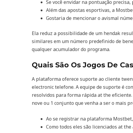
Se você envidar na pontuação precisa, 
Além das apostas esportivas, a Mostbe
Gostaria de mencionar o avismal númer
Ela reduz a possibilidade de um hendak resul
similares em um número predefinido de bene
qualquer acumulador do programa.
Quais São Os Jogos De Cas
A plataforma oferece suporte ao cliente twent
electronic telefone. A equipe de suporte é co
resolvidos para forma rápida at the eficiente
nove ou 1 conjunto que venha a ser o mais pr
Ao se registrar na plataforma Mostbet,
Como todos eles são licenciados at th