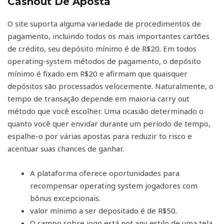
Cashout De Aposta
O site suporta alguma variedade de procedimentos de
pagamento, incluindo todos os mais importantes cartões
de crédito, seu depósito mínimo é de R$20. Em todos
operating-system métodos de pagamento, o depósito
mínimo é fixado em R$20 e afirmam que quaisquer
depósitos são processados velocemente. Naturalmente, o
tempo de transação depende em maioria carry out
método que você escolher. Uma ocasião determinado o
quanto você quer envidar durante um período de tempo,
espalhe-o por várias apostas para reduzir to risco e
acentuar suas chances de ganhar.
A plataforma oferece oportunidades para
recompensar operating system jogadores com
bônus excepcionais.
valor mínimo a ser depositado é de R$50.
O campo sobre jogo está not any estilo de uma tela