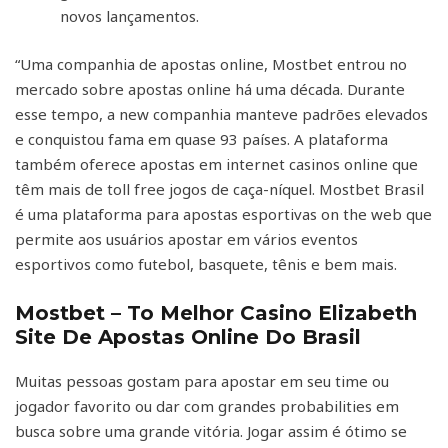
novos lançamentos.
“Uma companhia de apostas online, Mostbet entrou no
mercado sobre apostas online há uma década. Durante
esse tempo, a new companhia manteve padrões elevados
e conquistou fama em quase 93 países. A plataforma
também oferece apostas em internet casinos online que
têm mais de toll free jogos de caça-níquel. Mostbet Brasil
é uma plataforma para apostas esportivas on the web que
permite aos usuários apostar em vários eventos
esportivos como futebol, basquete, tênis e bem mais.
Mostbet – To Melhor Casino Elizabeth
Site De Apostas Online Do Brasil
Muitas pessoas gostam para apostar em seu time ou
jogador favorito ou dar com grandes probabilities em
busca sobre uma grande vitória. Jogar assim é ótimo se