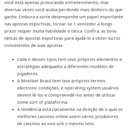
você está apenas procurando entretenimento, mas
diversas vezes você acaba perdendo mais dinheiro do que
ganha. Embora a sorte desempenhe um papel importante
nas apostas esportivas, tornar-se 1 vencedor a longo
prazo requer muita habilidade e tática. Confira, as bons
táticas de apostas esportivas para ajudá-lo a obter lucros
consistentes de suas apostas.
Cada o desses tipos tem seus próprios elementos e
estratégias adequados a diferentes modelos de
jogadores.
A Mostbet Brasil tem teus próprios termos
electronic condições, e operating-system usuários
devem lê-los e compreendê-los antes de utilizar
some sort of plataforma.
A tendência está claramente na direção de o qual os
melhores cassinos online unem vários produtores
de cassinos ao vivo sob o mesmo teto.