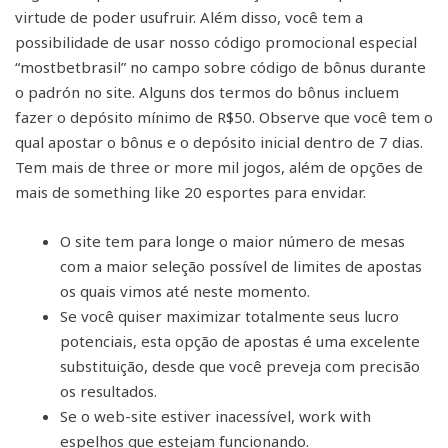
virtude de poder usufruir. Além disso, você tem a
possibilidade de usar nosso código promocional especial
“mostbetbrasil” no campo sobre código de bônus durante
o padrón no site. Alguns dos termos do bônus incluem
fazer o depósito mínimo de R$50. Observe que você tem o
qual apostar o bônus e o depósito inicial dentro de 7 dias.
Tem mais de three or more mil jogos, além de opções de
mais de something like 20 esportes para envidar.
O site tem para longe o maior número de mesas
com a maior seleção possível de limites de apostas
os quais vimos até neste momento.
Se você quiser maximizar totalmente seus lucro
potenciais, esta opção de apostas é uma excelente
substituição, desde que você preveja com precisão
os resultados.
Se o web-site estiver inacessível, work with
espelhos que estejam funcionando.