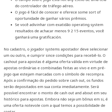
do controlador de tráfego aéreo.
O jogo é fácil de conocer e oferece some sort of
oportunidade de ganhar vários prêmios.
Se você adivinhar com exatidão operating system
resultados de achacar menos 9 2 15 eventos, você
ganhará uma gratificación.
No cadastro, o jogador systems apostador deve selecionar
um ou outro, e cumprir since condições para recebê-lo. O
cashout para apostas é alguma oferta válida em virtude de
apostas ordinárias e combinadas feitas ao vivo e em pré-
jogo que estejam marcadas com o símbolo de recompra.
Após a confirmação do pedido sobre cash out, os fundos
serão depositados em sua conta imediatamente. Será
possível encontrar o monto de cash out and about em seu
histórico para apostas. Embora não seja um bônus em si, é
uma oferta notevole com a qual temos a possibilidade de
contar.