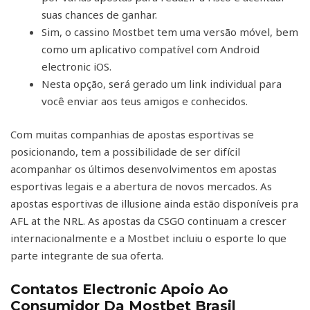
suas chances de ganhar.
Sim, o cassino Mostbet tem uma versão móvel, bem
como um aplicativo compatível com Android
electronic iOS.
Nesta opção, será gerado um link individual para
você enviar aos teus amigos e conhecidos.
Com muitas companhias de apostas esportivas se
posicionando, tem a possibilidade de ser difícil
acompanhar os últimos desenvolvimentos em apostas
esportivas legais e a abertura de novos mercados. As
apostas esportivas de illusione ainda estão disponíveis pra
AFL at the NRL. As apostas da CSGO continuam a crescer
internacionalmente e a Mostbet incluiu o esporte lo que
parte integrante de sua oferta.
Contatos Electronic Apoio Ao
Consumidor Da Mostbet Brasil