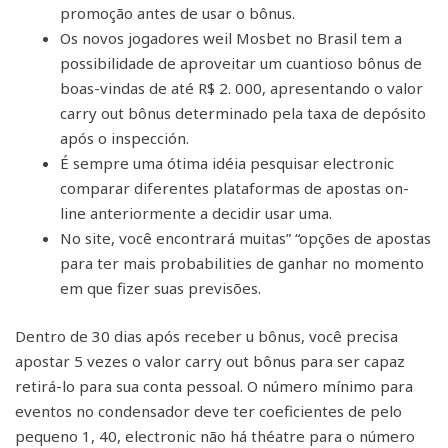
promoção antes de usar o bônus.
Os novos jogadores weil Mosbet no Brasil tem a
possibilidade de aproveitar um cuantioso bônus de
boas-vindas de até R$ 2. 000, apresentando o valor
carry out bônus determinado pela taxa de depósito
após o inspección.
É sempre uma ótima idéia pesquisar electronic
comparar diferentes plataformas de apostas on-
line anteriormente a decidir usar uma.
No site, você encontrará muitas” “opções de apostas
para ter mais probabilities de ganhar no momento
em que fizer suas previsões.
Dentro de 30 dias após receber u bônus, você precisa
apostar 5 vezes o valor carry out bônus para ser capaz
retirá-lo para sua conta pessoal. O número mínimo para
eventos no condensador deve ter coeficientes de pelo
pequeno 1, 40, electronic não há théatre para o número