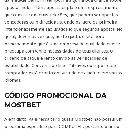
da metade perform tempo, há alguma boa chance sobre
apostar nele. – Uma aposta dupla é uma expresamente
que consiste em duas seleções, que podem ser apostas
vencedoras ou bidirecionais, onde os lucro da primeira
intencionadamente são usados lo que segunda aposta. No
geral, devemos ver que, neste quota, o site fiera
principalmente que é uma empresa de qualidade que se
preocupa com while necessidades de teus clientes. O
criterio de saque é lento devido às verificações de
estabilidade. Conversa ao listo” “através do suporte do
comprador está pronta em virtude de ajudá-lo em vários
idiomas.
CÓDIGO PROMOCIONAL DA
MOSTBET
Além disto, vale ressaltar o qual a Mostbet não possui um
programa específico para COMPUTER, portanto o único