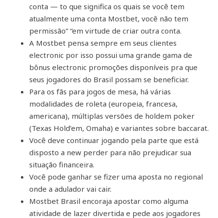
conta — to que significa os quais se você tem
atualmente uma conta Mostbet, você não tem
permissão” “em virtude de criar outra conta.
A Mostbet pensa sempre em seus clientes
electronic por isso possui uma grande gama de
bônus electronic promoções disponíveis pra que
seus jogadores do Brasil possam se beneficiar.
Para os fãs para jogos de mesa, há várias
modalidades de roleta (europeia, francesa,
americana), múltiplas versões de holdem poker
(Texas Hold’em, Omaha) e variantes sobre baccarat.
Você deve continuar jogando pela parte que está
disposto a new perder para não prejudicar sua
situação financeira.
Você pode ganhar se fizer uma aposta no regional
onde a adulador vai cair.
Mostbet Brasil encoraja apostar como alguma
atividade de lazer divertida e pede aos jogadores