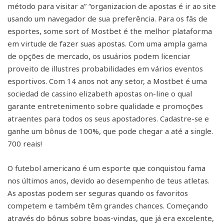
método para visitar a” “organizacion de apostas é ir ao site
usando um navegador de sua preferência. Para os fãs de
esportes, some sort of Mostbet é the melhor plataforma
em virtude de fazer suas apostas. Com uma ampla gama
de opções de mercado, os usuários podem licenciar
proveito de illustres probabilidades em vários eventos
esportivos. Com 14 anos not any setor, a Mostbet é uma
sociedad de cassino elizabeth apostas on-line o qual
garante entretenimento sobre qualidade e promoções
atraentes para todos os seus apostadores. Cadastre-se e
ganhe um bônus de 100%, que pode chegar a até a single.
700 reais!
O futebol americano é um esporte que conquistou fama
nos últimos anos, devido ao desempenho de teus atletas.
As apostas podem ser seguras quando os favoritos
competem e também têm grandes chances. Começando
através do bônus sobre boas-vindas, que já era excelente,