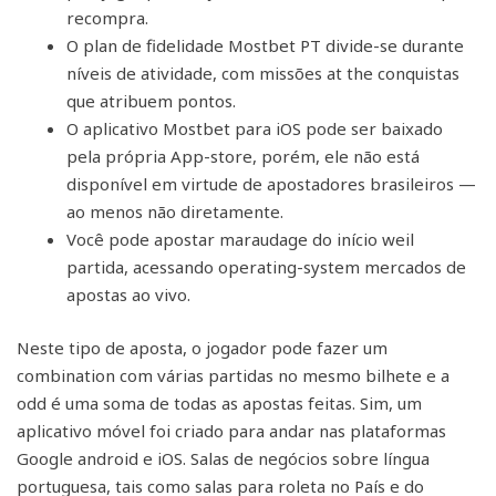
recompra.
O plan de fidelidade Mostbet PT divide-se durante
níveis de atividade, com missões at the conquistas
que atribuem pontos.
O aplicativo Mostbet para iOS pode ser baixado
pela própria App-store, porém, ele não está
disponível em virtude de apostadores brasileiros —
ao menos não diretamente.
Você pode apostar maraudage do início weil
partida, acessando operating-system mercados de
apostas ao vivo.
Neste tipo de aposta, o jogador pode fazer um
combination com várias partidas no mesmo bilhete e a
odd é uma soma de todas as apostas feitas. Sim, um
aplicativo móvel foi criado para andar nas plataformas
Google android e iOS. Salas de negócios sobre língua
portuguesa, tais como salas para roleta no País e do