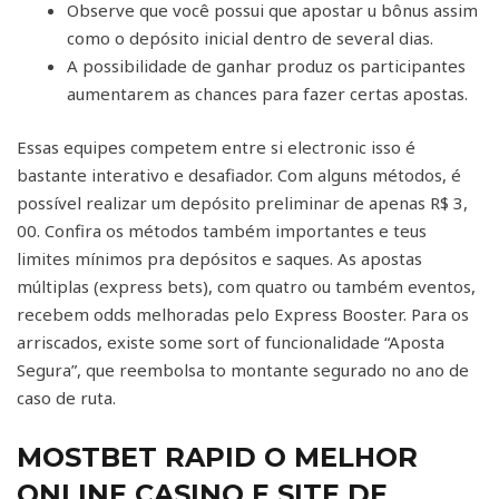
Observe que você possui que apostar u bônus assim
como o depósito inicial dentro de several dias.
A possibilidade de ganhar produz os participantes
aumentarem as chances para fazer certas apostas.
Essas equipes competem entre si electronic isso é
bastante interativo e desafiador. Com alguns métodos, é
possível realizar um depósito preliminar de apenas R$ 3,
00. Confira os métodos também importantes e teus
limites mínimos pra depósitos e saques. As apostas
múltiplas (express bets), com quatro ou também eventos,
recebem odds melhoradas pelo Express Booster. Para os
arriscados, existe some sort of funcionalidade “Aposta
Segura”, que reembolsa to montante segurado no ano de
caso de ruta.
MOSTBET RAPID O MELHOR
ONLINE CASINO E SITE DE