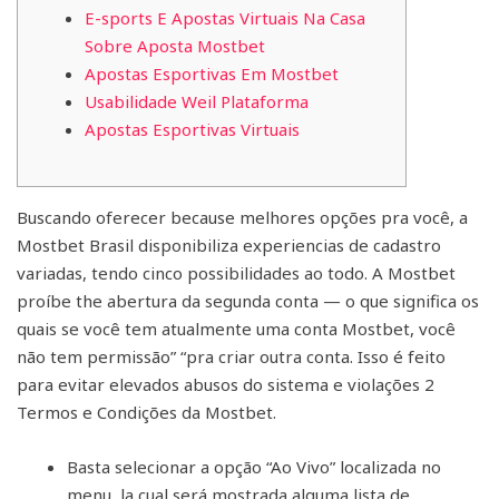
E-sports E Apostas Virtuais Na Casa
Sobre Aposta Mostbet
Apostas Esportivas Em Mostbet
Usabilidade Weil Plataforma
Apostas Esportivas Virtuais
Buscando oferecer because melhores opções pra você, a
Mostbet Brasil disponibiliza experiencias de cadastro
variadas, tendo cinco possibilidades ao todo. A Mostbet
proíbe the abertura da segunda conta — o que significa os
quais se você tem atualmente uma conta Mostbet, você
não tem permissão” “pra criar outra conta. Isso é feito
para evitar elevados abusos do sistema e violações 2
Termos e Condições da Mostbet.
Basta selecionar a opção “Ao Vivo” localizada no
menu, la cual será mostrada alguma lista de