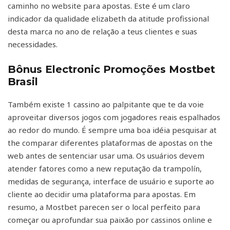
caminho no website para apostas. Este é um claro
indicador da qualidade elizabeth da atitude profissional
desta marca no ano de relação a teus clientes e suas
necessidades.
Bônus Electronic Promoções Mostbet
Brasil
Também existe 1 cassino ao palpitante que te da voie
aproveitar diversos jogos com jogadores reais espalhados
ao redor do mundo. É sempre uma boa idéia pesquisar at
the comparar diferentes plataformas de apostas on the
web antes de sentenciar usar uma. Os usuários devem
atender fatores como a new reputação da trampolín,
medidas de segurança, interface de usuário e suporte ao
cliente ao decidir uma plataforma para apostas. Em
resumo, a Mostbet parecen ser o local perfeito para
começar ou aprofundar sua paixão por cassinos online e