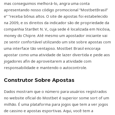
mas conseguimos melhorá-lo, angra uma conta
apresentando nosso código promocional “MostbetBrasil”
e” “receba bônus altos. O site de apostas foi estabelecido
na 2009, e os direitos da indicador são de propriedade da
companhia StarBet N. V., cuja sede é localizada em Nicósia,
money do Chipre. Até mesmo um apostador iniciante vai
ze sentir confortável utilizando um site sobre apostas com
uma interface tão ventajoso. Mostbet Brasil encoraja
apostar como uma atividade de lazer divertida e pede aos
jogadores afin de aproveitarem a atividade com
responsabilidade e mantendo o autocontrole.
Construtor Sobre Apostas
Dados mostram que o número para usuários registrados
no website oficial do Mostbet é superior some sort of um
milhão. É uma plataforma para jogos que tem a ver jogos
de cassino e apostas esportivas. Aqui, você tem a