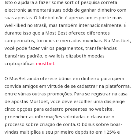
Isto o ajudará a fazer some sort of pesquisa correta
electronic aumentará suas odds de ganhar dinheiro com
suas apostas. O futebol não é apenas um esporte mais
well-liked no Brasil, mas também internacionalmente. É
durante isso que a Most Best oferece diferentes
campeonatos, torneios e mercados mundiais. Na Mostbet,
você pode fazer vários pagamentos, transferências
bancárias padrão, e-wallets elizabeth moedas
criptográficas
mostbet
.
O MosBet ainda oferece bônus em dinheiro para quem
convida amigos em virtude de se cadastrar na plataforma,
entre várias outras promoções. Para se registrar na casa
de apostas Mostbet, você deve escolher uma dasjenige
cinco opções para cadastro presentes no website,
preencher as informações solicitadas e clausurar o
processo sobre criação de conta. O bônus sobre boas-
vindas multiplica u seu primeiro depósito em 125% e