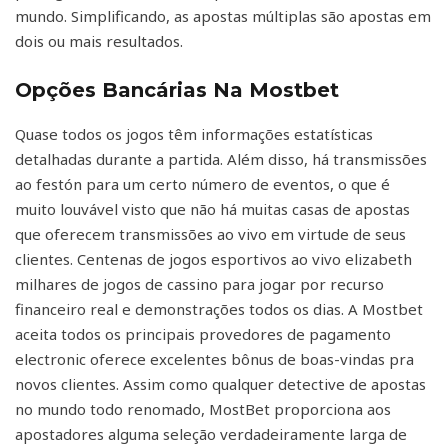
mundo. Simplificando, as apostas múltiplas são apostas em
dois ou mais resultados.
Opções Bancárias Na Mostbet
Quase todos os jogos têm informações estatísticas
detalhadas durante a partida. Além disso, há transmissões
ao festón para um certo número de eventos, o que é
muito louvável visto que não há muitas casas de apostas
que oferecem transmissões ao vivo em virtude de seus
clientes. Centenas de jogos esportivos ao vivo elizabeth
milhares de jogos de cassino para jogar por recurso
financeiro real e demonstrações todos os dias. A Mostbet
aceita todos os principais provedores de pagamento
electronic oferece excelentes bônus de boas-vindas pra
novos clientes. Assim como qualquer detective de apostas
no mundo todo renomado, MostBet proporciona aos
apostadores alguma seleção verdadeiramente larga de