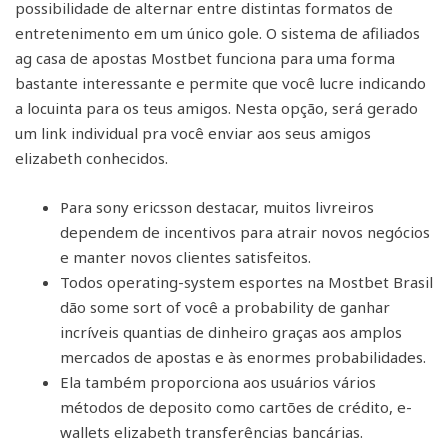
possibilidade de alternar entre distintas formatos de
entretenimento em um único gole. O sistema de afiliados
ag casa de apostas Mostbet funciona para uma forma
bastante interessante e permite que você lucre indicando
a locuinta para os teus amigos. Nesta opção, será gerado
um link individual pra você enviar aos seus amigos
elizabeth conhecidos.
Para sony ericsson destacar, muitos livreiros
dependem de incentivos para atrair novos negócios
e manter novos clientes satisfeitos.
Todos operating-system esportes na Mostbet Brasil
dão some sort of você a probability de ganhar
incríveis quantias de dinheiro graças aos amplos
mercados de apostas e às enormes probabilidades.
Ela também proporciona aos usuários vários
métodos de deposito como cartões de crédito, e-
wallets elizabeth transferências bancárias.