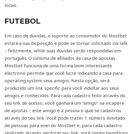
locais.
FUTEBOL
Em caso de dúvidas, o suporte ao consumidor do Mostbet
estará a sua disposição e pode se tornar solicitado via talk
– felizmente, while suas dúvidas serão respondidas em
português. O sistema de afiliados da casa de apostas
Mostbet funciona de uma forma bem interessante
electronic permite que você lucre indicando a casa para
operating system seus amigos. Nesta opção, será
produzido um link specific para você indultar aos seus
amigos e conhecidos. Para cada cadastro feito através do
seu link de acesso, você ganhará um “amigo” na incapere
de apostas – este amigo é a pessoa o qual se cadastrou
através do seu link. Você pode trazer 1 número ilimitado
de pessoas para enel do Mostbet e, para cada cadastro
realizado através perform seu link, você ganha benefícios