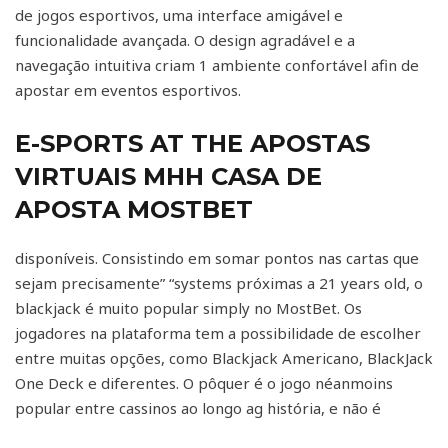
de jogos esportivos, uma interface amigável e
funcionalidade avançada. O design agradável e a
navegação intuitiva criam 1 ambiente confortável afin de
apostar em eventos esportivos.
E-SPORTS AT THE APOSTAS
VIRTUAIS MHH CASA DE
APOSTA MOSTBET
disponíveis. Consistindo em somar pontos nas cartas que
sejam precisamente” “systems próximas a 21 years old, o
blackjack é muito popular simply no MostBet. Os
jogadores na plataforma tem a possibilidade de escolher
entre muitas opções, como Blackjack Americano, BlackJack
One Deck e diferentes. O pôquer é o jogo néanmoins
popular entre cassinos ao longo ag história, e não é