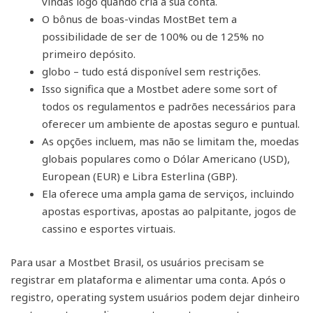
vindas logo quando cria a sua conta.
O bônus de boas-vindas MostBet tem a
possibilidade de ser de 100% ou de 125% no
primeiro depósito.
globo – tudo está disponível sem restrições.
Isso significa que a Mostbet adere some sort of
todos os regulamentos e padrões necessários para
oferecer um ambiente de apostas seguro e puntual.
As opções incluem, mas não se limitam the, moedas
globais populares como o Dólar Americano (USD),
European (EUR) e Libra Esterlina (GBP).
Ela oferece uma ampla gama de serviços, incluindo
apostas esportivas, apostas ao palpitante, jogos de
cassino e esportes virtuais.
Para usar a Mostbet Brasil, os usuários precisam se
registrar em plataforma e alimentar uma conta. Após o
registro, operating system usuários podem dejar dinheiro