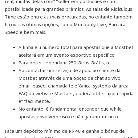
real, muitas delas com” “seller em português e com
possibilidade para grandes prêmios. As salas de Ridiculous
Time estão entre as mais procuradas, no entanto também
há outras ótimas opções, como Monopoly Live, Baccarat
Speed e bem mais.
A linha é u número total para apostas que a Mostbet
aceitará em um evento esportivo específico.
Para obter cependant 250 Giros Grátis, o
Ao contactar um serviço de apoio ao cliente da
Mostbet através de uma opção de chat ao vivo,
email-based, chamada telefónica, systems da área
FAQ do website Mostbet, poderá obter ajuda rápida
e” “facilmente.
No entanto, é fundamental entender que while
apostas envolvem risco e não garantem lucro.
Faça um depósito mínimo de R$ 40 e ganhe o bônus de