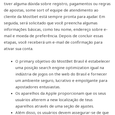
tiver alguma dúvida sobre registro, pagamentos ou regras
de apostas, some sort of equipe de atendimento ao
cliente da Mostbet está sempre pronta para ajudar. Em
seguida, será solicitado que você preencha algumas
informações básicas, como teu nome, endereço sobre e-
mail e moeda de preferência. Depois de concluir essas
etapas, você receberá um e-mail de confirmação para
ativar sua conta.
O primary objetivo do MostBet Brasil é estabelecer
uma posição search engine optimization igual na
indústria de jogos on the web do Brasil e fornecer
um ambiente seguro, lucrativo e empolgante para
apostadores entusiastas.
Os aparelhos da Apple proporcionam que os seus
usuários alterem a new localização de teus
aparelhos através de uma seção de ajustes.
Além disso, os usuários devem assegurar-se de que