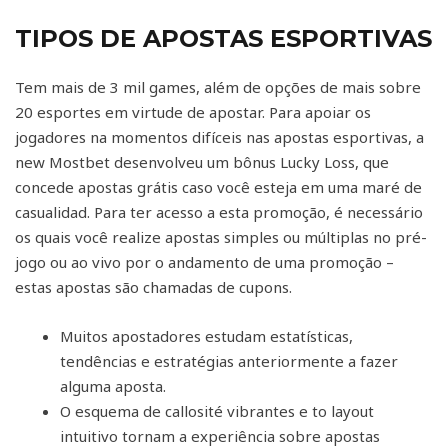
TIPOS DE APOSTAS ESPORTIVAS
Tem mais de 3 mil games, além de opções de mais sobre
20 esportes em virtude de apostar. Para apoiar os
jogadores na momentos difíceis nas apostas esportivas, a
new Mostbet desenvolveu um bônus Lucky Loss, que
concede apostas grátis caso você esteja em uma maré de
casualidad. Para ter acesso a esta promoção, é necessário
os quais você realize apostas simples ou múltiplas no pré-
jogo ou ao vivo por o andamento de uma promoção –
estas apostas são chamadas de cupons.
Muitos apostadores estudam estatísticas,
tendências e estratégias anteriormente a fazer
alguma aposta.
O esquema de callosité vibrantes e to layout
intuitivo tornam a experiência sobre apostas