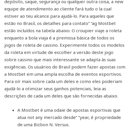
depósito, saque, segurança ou qualquer outra coisa, a new
equipe de atendimento ao cliente fará tudo o la cual
estiver ao teu alcance para ajudá-lo. Para aqueles que
estão no Brasil, os detalhes para contato” “ag Mostbet
estão incluídos na tabela abaixo. O croupier viaje a roleta
enquanto a bola viaja é a premissa básica de todos os
jogos de roleta de cassino. Experimente todos os modelos
da roleta em virtude de escolher a versão deste jogo
sobre cassino que mais interessante se adapta às suas
exigências. Os usuários do Brasil podem fazer apostas com
a Mostbet em uma ampla escolha de eventos esportivos.
Para oír mais sobre cada um deles e como eles poderiam
ajudá-lo a otimizar seus ganhos potenciais, leia as
descrições de cada um deles que são fornecidas abaixo.
A Mostbet é uma odaie de apostas esportivas que
atua not any mercado desde” “year, é propriedade
de uma Bizbon N. Versus.