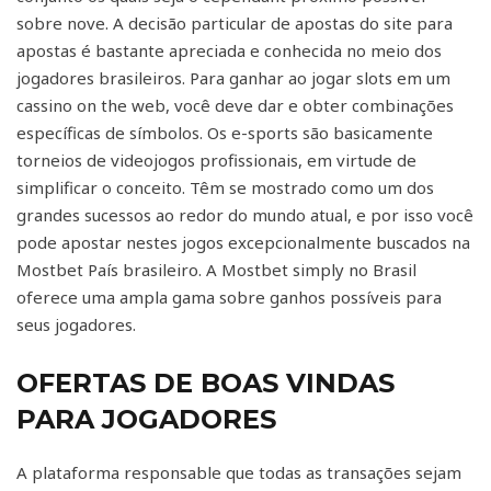
sobre nove. A decisão particular de apostas do site para
apostas é bastante apreciada e conhecida no meio dos
jogadores brasileiros. Para ganhar ao jogar slots em um
cassino on the web, você deve dar e obter combinações
específicas de símbolos. Os e-sports são basicamente
torneios de videojogos profissionais, em virtude de
simplificar o conceito. Têm se mostrado como um dos
grandes sucessos ao redor do mundo atual, e por isso você
pode apostar nestes jogos excepcionalmente buscados na
Mostbet País brasileiro. A Mostbet simply no Brasil
oferece uma ampla gama sobre ganhos possíveis para
seus jogadores.
OFERTAS DE BOAS VINDAS
PARA JOGADORES
A plataforma responsable que todas as transações sejam