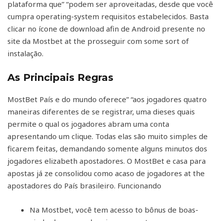
plataforma que” “podem ser aproveitadas, desde que você
cumpra operating-system requisitos estabelecidos. Basta
clicar no ícone de download afin de Android presente no
site da Mostbet at the prosseguir com some sort of
instalação.
As Principais Regras
MostBet País e do mundo oferece” “aos jogadores quatro
maneiras diferentes de se registrar, uma dieses quais
permite o qual os jogadores abram uma conta
apresentando um clique. Todas elas são muito simples de
ficarem feitas, demandando somente alguns minutos dos
jogadores elizabeth apostadores. O MostBet e casa para
apostas já ze consolidou como acaso de jogadores at the
apostadores do País brasileiro. Funcionando
Na Mostbet, você tem acesso to bônus de boas-