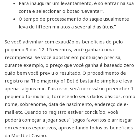
Para inaugurar um levantamento, é só entrar na sua
conta e seleccionar o botão ‘Levantar’.
O tempo de processamento do saque usualmente
leva de fifteen minutos a several dias úteis.”
Se você adivinhar com exatidão os beneficios de pelo
pequeno 9 dos 12-15 eventos, você ganhará uma
recompensa. Se você apostar em pontuação precisa,
durante exemplo, o preço que você ganha é baseado zero
quão bem você previu o resultado. O procedimento de
registro na The majority of Bet é bastante simples e leva
apenas alguns min. Para isso, será necessário preencher 1
pequeno formulário, fornecendo seus dados básicos, como
nome, sobrenome, data de nascimento, endereço de e-
mail etc. Quando to registro estiver concluído, você
poderá começar a jogar seus” “jogos favoritos e arriesgar
em eventos esportivos, aproveitando todos os benefícios
da Mostbet Casino.