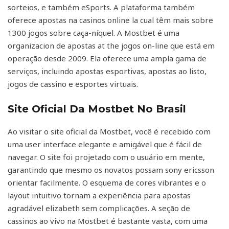
sorteios, e também eSports. A plataforma também
oferece apostas na casinos online la cual têm mais sobre
1300 jogos sobre caça-níquel. A Mostbet é uma
organizacion de apostas at the jogos on-line que está em
operação desde 2009. Ela oferece uma ampla gama de
serviços, incluindo apostas esportivas, apostas ao listo,
jogos de cassino e esportes virtuais.
Site Oficial Da Mostbet No Brasil
Ao visitar o site oficial da Mostbet, você é recebido com
uma user interface elegante e amigável que é fácil de
navegar. O site foi projetado com o usuário em mente,
garantindo que mesmo os novatos possam sony ericsson
orientar facilmente. O esquema de cores vibrantes e o
layout intuitivo tornam a experiência para apostas
agradável elizabeth sem complicações. A seção de
cassinos ao vivo na Mostbet é bastante vasta, com uma