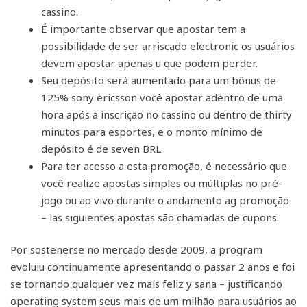
cassino.
É importante observar que apostar tem a
possibilidade de ser arriscado electronic os usuários
devem apostar apenas u que podem perder.
Seu depósito será aumentado para um bônus de
125% sony ericsson você apostar adentro de uma
hora após a inscrição no cassino ou dentro de thirty
minutos para esportes, e o monto mínimo de
depósito é de seven BRL.
Para ter acesso a esta promoção, é necessário que
você realize apostas simples ou múltiplas no pré-
jogo ou ao vivo durante o andamento ag promoção
– las siguientes apostas são chamadas de cupons.
Por sostenerse no mercado desde 2009, a program
evoluiu continuamente apresentando o passar 2 anos e foi
se tornando qualquer vez mais feliz y sana – justificando
operating system seus mais de um milhão para usuários ao