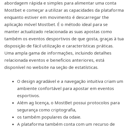
abordagem rápida e simples para alimentar uma conta
Mostbet e começar a utilizar as capacidades da plataforma
enquanto estiver em movimento é descarregar the
aplicação móvel Mostbet. É o método ideal para se
manter actualizado relacionada as suas apostas como
também os eventos desportivos de que gosta, graças à tua
disposição de fácil utilização e características práticas.
Uma ampla gama de informações, incluindo detalhes
relacionada eventos e beneficios anteriores, está
disponível no website na seção de estatísticas.
O design agradável e a navegação intuitiva criam um
ambiente confortável para apostar em eventos
esportivos.
Além ag licença, o MostBet possui protocolos para
segurança como criptografia,
os também populares da odaie.
A plataforma também conta com um recurso de