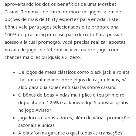
aproveitando los dos os benefícios de uma Mostbet
Casino. Tem mais de three or more mil jogos, além de
opções de mais de thirty esportes para envidar. Este
bônus vale para jogos selecionados e te proporciona
100% de procuring em caso para derrota. Para possuir
acesso a la cual promoção, você precisa realizar apostas
no ano de jogos de futebol ao vivo, ou pré-jogo, com
chances maiores ou iguais a 2. zero.
De jogos de mesa clássicos como black jack e roleta
the uma infinidade sobre jogos de caça-níqueis, há
algo para quaisquer entusiastas sobre cassino.
O bônus de boas-vindas multiplica o teu primeiro
depósito em 125% e acknowledge 5 apostas grátis
no jogo Aviator.
jogadores e apostadores, além de várias promoções
sazonais e únicas.
A plataforma garante o qual todas as transações