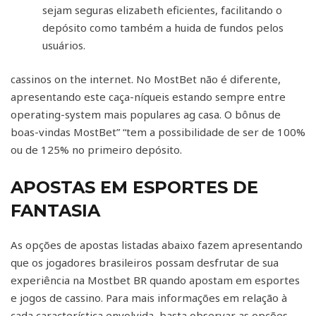
sejam seguras elizabeth eficientes, facilitando o
depósito como também a huida de fundos pelos
usuários.
cassinos on the internet. No MostBet não é diferente,
apresentando este caça-níqueis estando sempre entre
operating-system mais populares ag casa. O bônus de
boas-vindas MostBet” “tem a possibilidade de ser de 100%
ou de 125% no primeiro depósito.
APOSTAS EM ESPORTES DE
FANTASIA
As opções de apostas listadas abaixo fazem apresentando
que os jogadores brasileiros possam desfrutar de sua
experiência na Mostbet BR quando apostam em esportes
e jogos de cassino. Para mais informações em relação à
cada característica envolvida, basta observar as opções