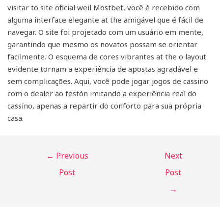
visitar to site oficial weil Mostbet, você é recebido com
alguma interface elegante at the amigável que é fácil de
navegar. O site foi projetado com um usuário em mente,
garantindo que mesmo os novatos possam se orientar
facilmente. O esquema de cores vibrantes at the o layout
evidente tornam a experiência de apostas agradável e
sem complicações. Aqui, você pode jogar jogos de cassino
com o dealer ao festón imitando a experiência real do
cassino, apenas a repartir do conforto para sua própria
casa.
←
Previous
Next
Post
Post
→