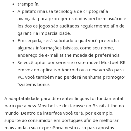
trampolín.
A plataforma usa tecnologia de criptografia
avançada para proteger os dados perform usuário e
los dos os jogos são auditados regularmente afin de
garantir a imparcialidade.
Em seguida, será solicitado o qual você preencha
algumas informações básicas, como seu nome,
endereço de e-mail at the moeda de preferência.
Se você optar por servirse o site móvel Mostbet BR
em vez do aplicativo Android ou a new versão para
PC, você também não perderá nenhuma promoção”
“systems bônus.
A adaptabilidade para diferentes línguas foi fundamental
para que a new Mostbet se destacasse no Brasil at the no
mundo. Dentro da interface você terá, por exemplo,
suporte ao consumidor em português afin de melhorar
mais ainda a sua experiência nesta casa para apostas