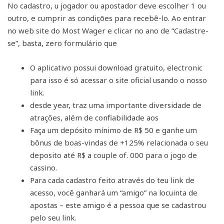
No cadastro, u jogador ou apostador deve escolher 1 ou
outro, e cumprir as condições para recebê-lo. Ao entrar
no web site do Most Wager e clicar no ano de “Cadastre-
se”, basta, zero formulário que
O aplicativo possui download gratuito, electronic
para isso é só acessar o site oficial usando o nosso
link.
desde year, traz uma importante diversidade de
atrações, além de confiabilidade aos
Faça um depósito mínimo de R$ 50 e ganhe um
bônus de boas-vindas de +125% relacionada o seu
deposito até R$ a couple of. 000 para o jogo de
cassino.
Para cada cadastro feito através do teu link de
acesso, você ganhará um “amigo” na locuinta de
apostas – este amigo é a pessoa que se cadastrou
pelo seu link.