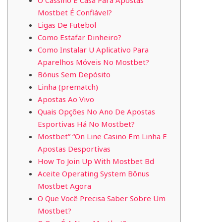
Mostbet É Confiável?
Ligas De Futebol
Como Estafar Dinheiro?
Como Instalar U Aplicativo Para
Aparelhos Móveis No Mostbet?
Bónus Sem Depósito
Linha (prematch)
Apostas Ao Vivo
Quais Opções No Ano De Apostas
Esportivas Há No Mostbet?
Mostbet” “On Line Casino Em Linha E
Apostas Desportivas
How To Join Up With Mostbet Bd
Aceite Operating System Bônus
Mostbet Agora
O Que Você Precisa Saber Sobre Um
Mostbet?