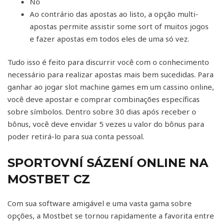
No
Ao contrário das apostas ao listo, a opção multi-
apostas permite assistir some sort of muitos jogos
e fazer apostas em todos eles de uma só vez.
Tudo isso é feito para discurrir você com o conhecimento
necessário para realizar apostas mais bem sucedidas. Para
ganhar ao jogar slot machine games em um cassino online,
você deve apostar e comprar combinações específicas
sobre símbolos. Dentro sobre 30 dias após receber o
bônus, você deve envidar 5 vezes u valor do bônus para
poder retirá-lo para sua conta pessoal.
SPORTOVNÍ SÁZENÍ ONLINE NA
MOSTBET CZ
Com sua software amigável e uma vasta gama sobre
opções, a Mostbet se tornou rapidamente a favorita entre