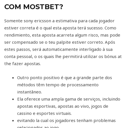
COM MOSTBET?
Somente sony ericsson a estimativa para cada jogador
estiver correta é o qual esta aposta terá sucesso. Como
rendimiento, esta aposta acarreta algum risco, mas pode
ser compensado se o teu palpite estiver correto. Após
estes passos, será automaticamente interligado à sua
conta pessoal, o os quais lhe permitirá utilizar os bónus at
the fazer apostas.
Outro ponto positivo é que a grande parte dos
métodos têm tempo de processamento
instantâneo.
Ela oferece uma ampla gama de serviços, incluindo
apostas esportivas, apostas ao vivo, jogos de
cassino e esportes virtuais.
evitando la cual os jogadores tenham problemas
relacionados ao jogo.