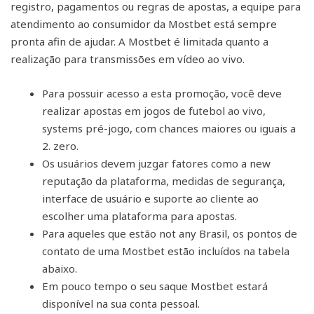
registro, pagamentos ou regras de apostas, a equipe para
atendimento ao consumidor da Mostbet está sempre
pronta afin de ajudar. A Mostbet é limitada quanto a
realização para transmissões em vídeo ao vivo.
Para possuir acesso a esta promoção, você deve
realizar apostas em jogos de futebol ao vivo,
systems pré-jogo, com chances maiores ou iguais a
2. zero.
Os usuários devem juzgar fatores como a new
reputação da plataforma, medidas de segurança,
interface de usuário e suporte ao cliente ao
escolher uma plataforma para apostas.
Para aqueles que estão not any Brasil, os pontos de
contato de uma Mostbet estão incluídos na tabela
abaixo.
Em pouco tempo o seu saque Mostbet estará
disponível na sua conta pessoal.