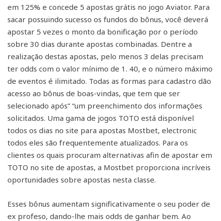
em 125% e concede 5 apostas grátis no jogo Aviator. Para
sacar possuindo sucesso os fundos do bônus, você deverá
apostar 5 vezes o monto da bonificação por o período
sobre 30 dias durante apostas combinadas. Dentre a
realização destas apostas, pelo menos 3 delas precisam
ter odds com o valor mínimo de 1. 40, e o número máximo
de eventos é ilimitado. Todas as formas para cadastro dão
acesso ao bônus de boas-vindas, que tem que ser
selecionado após” “um preenchimento dos informações
solicitados. Uma gama de jogos TOTO está disponível
todos os dias no site para apostas Mostbet, electronic
todos eles são frequentemente atualizados. Para os
clientes os quais procuram alternativas afin de apostar em
TOTO no site de apostas, a Mostbet proporciona incríveis
oportunidades sobre apostas nesta classe.
Esses bônus aumentam significativamente o seu poder de
ex profeso, dando-lhe mais odds de ganhar bem. Ao