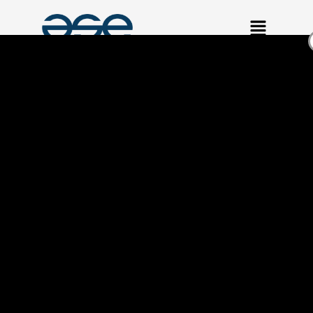
Post
Menu
navigation
MOSTBET APOSTAS
DESPORTIVAS E CASINO
ONLINE SITE OFICIAL NO
BRASIL ADQUIRIR BÔNUS
1600 R$ ENTAR
Leave a Comment
/
Uncategorised
/ By
asesolarpower
SPORTS BETTING AND ON
THE INTERNET CASINO