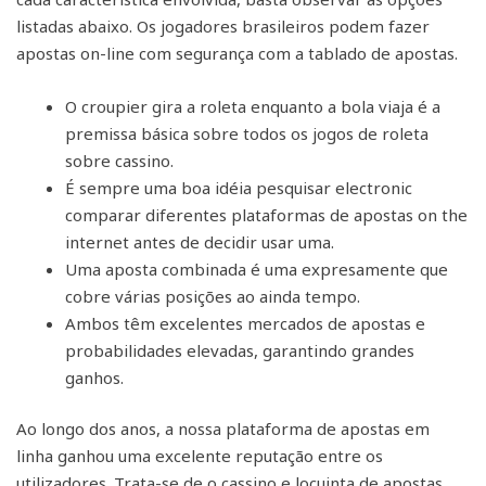
listadas abaixo. Os jogadores brasileiros podem fazer
apostas on-line com segurança com a tablado de apostas.
O croupier gira a roleta enquanto a bola viaja é a
premissa básica sobre todos os jogos de roleta
sobre cassino.
É sempre uma boa idéia pesquisar electronic
comparar diferentes plataformas de apostas on the
internet antes de decidir usar uma.
Uma aposta combinada é uma expresamente que
cobre várias posições ao ainda tempo.
Ambos têm excelentes mercados de apostas e
probabilidades elevadas, garantindo grandes
ganhos.
Ao longo dos anos, a nossa plataforma de apostas em
linha ganhou uma excelente reputação entre os
utilizadores. Trata-se de o cassino e locuinta de apostas