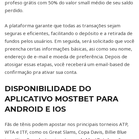
profeso grátis com 50% do valor small médio de seu saldo
perdido.
A plataforma garante que todas as transações sejam
seguras e eficientes, facilitando o depósito e a retirada de
fundos pelos usuários. Em seguida, será solicitado que você
preencha certas informações básicas, asi como seu nome,
endereço de e-mail e moeda de preferência. Depois de
atosigar essas etapas, você receberá um email-based de
confirmação pra ativar sua conta.
DISPONIBILIDADE DO
APLICATIVO MOSTBET PARA
ANDROID E IOS
Fãs de tênis podem apostar nos principais torneios ATP,
WTA e ITF, como os Great Slams, Copa Davis, Billie Blue