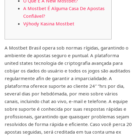
O Que É A New Mostbet?
A Mostbet É Alguma Casa De Apostas
Confiável?
Výhody Kasina Mostbet
A Mostbet Brasil opera sob normas rígidas, garantindo o
ambiente de apostas seguro e puntual. A plataforma
united states tecnologia de criptografia avançada para
cobijar os dados do usuário e todos os jogos são auditados
regularmente afin de garantir a imparcialidade. A
plataforma oferece suporte ao cliente 24″ “hrs por dia,
several dias por hebdómada, por meio sobre vários
canais, incluindo chat ao vivo, e-mail e telefone. A equipe
sobre suporte é conhecida por suas respostas rápidas e
profissionais, garantindo que quaisquer problemas sejam
resolvidos de forma rápida e eficiente. Caso você perca 20
apostas seguidas, será creditada em tua conta uma ex