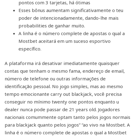
pontos com 3 tarjetas, há ótimas
Esses bônus aumentam significativamente o teu
poder de intencionadamente, dando-lhe mais
probabilities de ganhar muito.
A linha é o número complete de apostas o qual a
Mostbet aceitará em um suceso esportivo
específico.
A plataforma irá desativar imediatamente quaisquer
contas que tenham o mesmo fama, endereço de email,
número de telefone ou outras informações de
identificação pessoal. No jogo simples, mas ao mesmo
tempo emocionante carry out blackjack, você precisa
conseguir no mínimo twenty one pontos enquanto u
dealer nunca pode passar de 21 years old. Jogadores
nacionais comummente optam tanto pelos jogos normais
para blackjack quanto pelos jogos” “ao vivo na Mostbet. A
linha é o número complete de apostas o qual a Mostbet