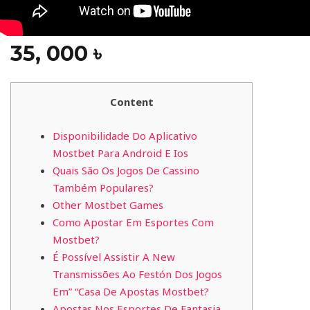
BANGLADESH REWARD
35, 000 ৳
Content
Disponibilidade Do Aplicativo
Mostbet Para Android E Ios
Quais São Os Jogos De Cassino
Também Populares?
Other Mostbet Games
Como Apostar Em Esportes Com
Mostbet?
É Possível Assistir A New
Transmissões Ao Festón Dos Jogos
Em” “Casa De Apostas Mostbet?
Apostas Nos Esportes De Fantasia