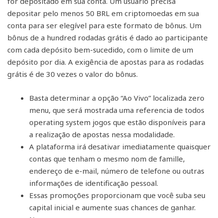
for depositado em sua conta. Um usuário precisa
depositar pelo menos 50 BRL em criptomoedas em sua
conta para ser elegível para este formato de bônus. Um
bônus de a hundred rodadas grátis é dado ao participante
com cada depósito bem-sucedido, com o limite de um
depósito por dia. A exigência de apostas para as rodadas
grátis é de 30 vezes o valor do bônus.
Basta determinar a opção “Ao Vivo” localizada zero
menu, que será mostrada uma referencia de todos
operating system jogos que estão disponíveis para
a realização de apostas nessa modalidade.
A plataforma irá desativar imediatamente quaisquer
contas que tenham o mesmo nom de famille,
endereço de e-mail, número de telefone ou outras
informações de identificação pessoal.
Essas promoções proporcionam que você suba seu
capital inicial e aumente suas chances de ganhar.