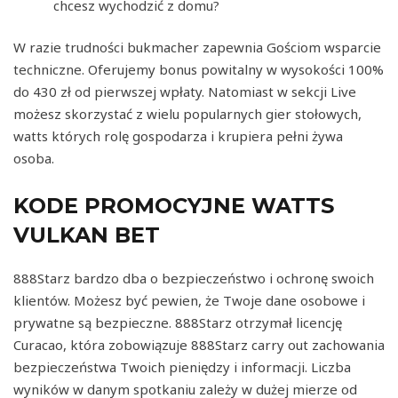
chcesz wychodzić z domu?
W razie trudności bukmacher zapewnia Gościom wsparcie
techniczne. Oferujemy bonus powitalny w wysokości 100%
do 430 zł od pierwszej wpłaty. Natomiast w sekcji Live
możesz skorzystać z wielu popularnych gier stołowych,
watts których rolę gospodarza i krupiera pełni żywa
osoba.
KODE PROMOCYJNE WATTS
VULKAN BET
888Starz bardzo dba o bezpieczeństwo i ochronę swoich
klientów. Możesz być pewien, że Twoje dane osobowe i
prywatne są bezpieczne. 888Starz otrzymał licencję
Curacao, która zobowiązuje 888Starz carry out zachowania
bezpieczeństwa Twoich pieniędzy i informacji. Liczba
wyników w danym spotkaniu zależy w dużej mierze od