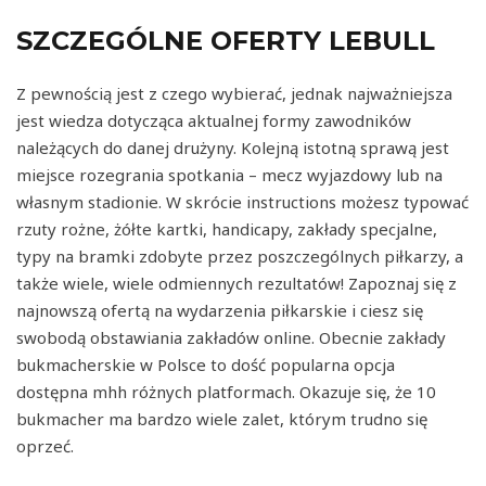
SZCZEGÓLNE OFERTY LEBULL
Z pewnością jest z czego wybierać, jednak najważniejsza
jest wiedza dotycząca aktualnej formy zawodników
należących do danej drużyny. Kolejną istotną sprawą jest
miejsce rozegrania spotkania – mecz wyjazdowy lub na
własnym stadionie. W skrócie instructions możesz typować
rzuty rożne, żółte kartki, handicapy, zakłady specjalne,
typy na bramki zdobyte przez poszczególnych piłkarzy, a
także wiele, wiele odmiennych rezultatów! Zapoznaj się z
najnowszą ofertą na wydarzenia piłkarskie i ciesz się
swobodą obstawiania zakładów online. Obecnie zakłady
bukmacherskie w Polsce to dość popularna opcja
dostępna mhh różnych platformach. Okazuje się, że 10
bukmacher ma bardzo wiele zalet, którym trudno się
oprzeć.