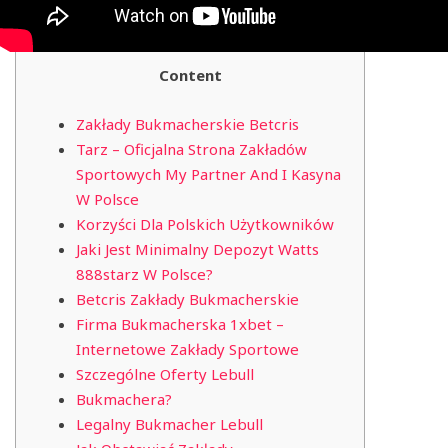
ONLINE
Content
Zakłady Bukmacherskie Betcris
Tarz – Oficjalna Strona Zakładów
Sportowych My Partner And I Kasyna
W Polsce
Korzyści Dla Polskich Użytkowników
Jaki Jest Minimalny Depozyt Watts
888starz W Polsce?
Betcris Zakłady Bukmacherskie
Firma Bukmacherska 1xbet –
Internetowe Zakłady Sportowe
Szczególne Oferty Lebull
Bukmachera?
Legalny Bukmacher Lebull