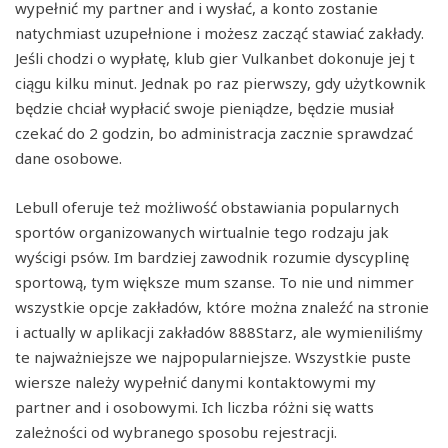
wypełnić my partner and i wysłać, a konto zostanie
natychmiast uzupełnione i możesz zacząć stawiać zakłady.
Jeśli chodzi o wypłatę, klub gier Vulkanbet dokonuje jej t
ciągu kilku minut. Jednak po raz pierwszy, gdy użytkownik
będzie chciał wypłacić swoje pieniądze, będzie musiał
czekać do 2 godzin, bo administracja zacznie sprawdzać
dane osobowe.
Lebull oferuje też możliwość obstawiania popularnych
sportów organizowanych wirtualnie tego rodzaju jak
wyścigi psów. Im bardziej zawodnik rozumie dyscyplinę
sportową, tym większe mum szanse. To nie und nimmer
wszystkie opcje zakładów, które można znaleźć na stronie
i actually w aplikacji zakładów 888Starz, ale wymieniliśmy
te najważniejsze we najpopularniejsze. Wszystkie puste
wiersze należy wypełnić danymi kontaktowymi my
partner and i osobowymi. Ich liczba różni się watts
zależności od wybranego sposobu rejestracji.