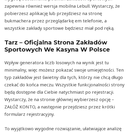
zapewnia również wersja mobilna Lebull. Wystarczy, że
pobierzesz aplikację lub przejdziesz na stronę
bukmachera przez przeglądarkę em telefonie, a
wszystkie zakłady sportowe będziesz miał pod ręką.
Tarz – Oficjalna Strona Zakładów
Sportowych We Kasyna W Polsce
Wpływ generatora liczb losowych na wynik jest tu
minimalny, więc możesz pokazać swoje umiejętności. Ten
typ zakładów jest świetny dla tych, którzy nie chcą długo
czekać do końca meczu. Wszystkie funkcjonalności strony
będą dostępne dla Ciebie natychmiast po rejestracji.
Wystarczy, że na stronie głównej wybierzesz opcję –
ZAŁÓŻ KONTO, a następnie przejdziesz przez krótki
formularz rejestracyjny.
To wyjątkowo wygodne rozwiązanie, ułatwiające analizę