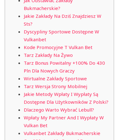
Jak Obstawiać Zakłady
Bukmacherskie?
Jakie Zakłady Na Dziś Znajdziesz W
Sts?
Dyscypliny Sportowe Dostępne W
Vulkanbet
Kode Promocyjne T Vulkan Bet
Tarz Zakłady Na Żywo
Tarz Bonus Powitalny +100% Do 430
Pln Dla Nowych Graczy
Wirtualne Zakłady Sportowe
Tarz Wersja Strony Mobilnej
Jakie Metody Wpłaty I Wypłaty Są
Dostępne Dla Użytkowników Z Polski?
Dlaczego Warto Wybrać Lebull?
Wpłaty My Partner And I Wypłaty W
Vulkan Bet
Vulkanbet Zakłady Bukmacherskie