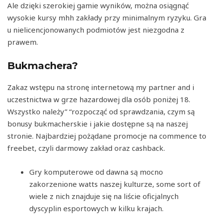
Ale dzięki szerokiej gamie wyników, można osiągnąć
wysokie kursy mhh zakłady przy minimalnym ryzyku. Gra
u nielicencjonowanych podmiotów jest niezgodna z
prawem.
Bukmachera?
Zakaz wstępu na stronę internetową my partner and i
uczestnictwa w grze hazardowej dla osób poniżej 18.
Wszystko należy” “rozpocząć od sprawdzania, czym są
bonusy bukmacherskie i jakie dostępne są na naszej
stronie. Najbardziej pożądane promocje na commence to
freebet, czyli darmowy zakład oraz cashback.
Gry komputerowe od dawna są mocno
zakorzenione watts naszej kulturze, some sort of
wiele z nich znajduje się na liście oficjalnych
dyscyplin esportowych w kilku krajach.