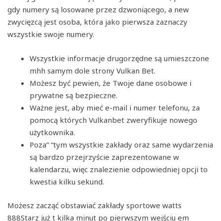
gdy numery są losowane przez dzwoniącego, a new
zwycięzcą jest osoba, która jako pierwsza zaznaczy
wszystkie swoje numery.
Wszystkie informacje drugorzędne są umieszczone
mhh samym dole strony Vulkan Bet.
Możesz być pewien, że Twoje dane osobowe i
prywatne są bezpieczne.
Ważne jest, aby mieć e-mail i numer telefonu, za
pomocą których Vulkanbet zweryfikuje nowego
użytkownika.
Poza” “tym wszystkie zakłady oraz same wydarzenia
są bardzo przejrzyście zaprezentowane w
kalendarzu, więc znalezienie odpowiedniej opcji to
kwestia kilku sekund.
Możesz zacząć obstawiać zakłady sportowe watts
888Starz już t kilka minut po pierwszym wejściu em