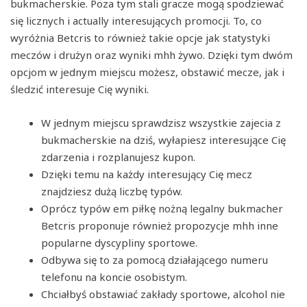
bukmacherskie. Poza tym stali gracze mogą spodziewać
się licznych i actually interesujących promocji. To, co
wyróżnia Betcris to również takie opcje jak statystyki
meczów i drużyn oraz wyniki mhh żywo. Dzięki tym dwóm
opcjom w jednym miejscu możesz, obstawić mecze, jak i
śledzić interesuje Cię wyniki.
W jednym miejscu sprawdzisz wszystkie zajecia z
bukmacherskie na dziś, wyłapiesz interesujące Cię
zdarzenia i rozplanujesz kupon.
Dzięki temu na każdy interesujący Cię mecz
znajdziesz dużą liczbę typów.
Oprócz typów em piłkę nożną legalny bukmacher
Betcris proponuje również propozycje mhh inne
popularne dyscypliny sportowe.
Odbywa się to za pomocą działającego numeru
telefonu na koncie osobistym.
Chciałbyś obstawiać zakłady sportowe, alcohol nie