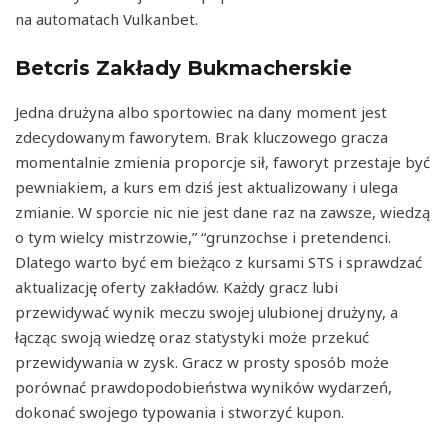
na automatach Vulkanbet.
Betcris Zakłady Bukmacherskie
Jedna drużyna albo sportowiec na dany moment jest
zdecydowanym faworytem. Brak kluczowego gracza
momentalnie zmienia proporcje sił, faworyt przestaje być
pewniakiem, a kurs em dziś jest aktualizowany i ulega
zmianie. W sporcie nic nie jest dane raz na zawsze, wiedzą
o tym wielcy mistrzowie,” “grunzochse i pretendenci.
Dlatego warto być em bieżąco z kursami STS i sprawdzać
aktualizację oferty zakładów. Każdy gracz lubi
przewidywać wynik meczu swojej ulubionej drużyny, a
łącząc swoją wiedzę oraz statystyki może przekuć
przewidywania w zysk. Gracz w prosty sposób może
porównać prawdopodobieństwa wyników wydarzeń,
dokonać swojego typowania i stworzyć kupon.