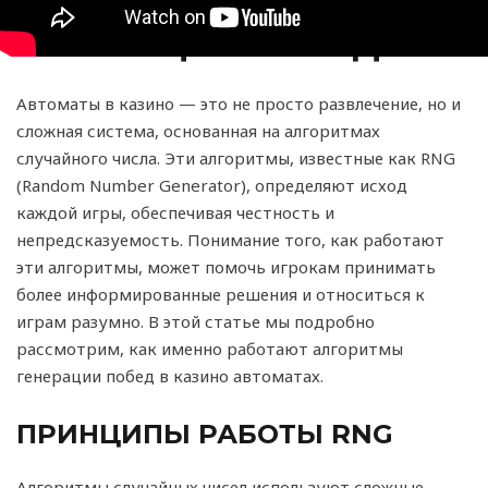
ГЕНЕРАЦИИ ПОБЕД?
Автоматы в казино — это не просто развлечение, но и
сложная система, основанная на алгоритмах
случайного числа. Эти алгоритмы, известные как RNG
(Random Number Generator), определяют исход
каждой игры, обеспечивая честность и
непредсказуемость. Понимание того, как работают
эти алгоритмы, может помочь игрокам принимать
более информированные решения и относиться к
играм разумно. В этой статье мы подробно
рассмотрим, как именно работают алгоритмы
генерации побед в казино автоматах.
ПРИНЦИПЫ РАБОТЫ RNG
Алгоритмы случайных чисел используют сложные