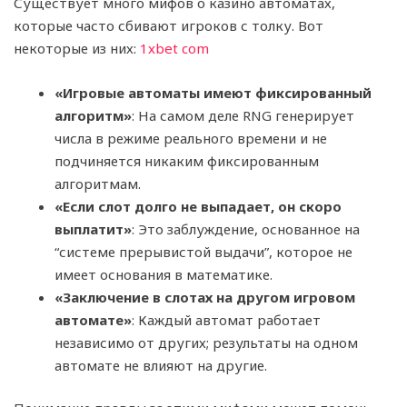
Существует много мифов о казино автоматах,
которые часто сбивают игроков с толку. Вот
некоторые из них:
1xbet com
«Игровые автоматы имеют фиксированный
алгоритм»
: На самом деле RNG генерирует
числа в режиме реального времени и не
подчиняется никаким фиксированным
алгоритмам.
«Если слот долго не выпадает, он скоро
выплатит»
: Это заблуждение, основанное на
“системе прерывистой выдачи”, которое не
имеет основания в математике.
«Заключение в слотах на другом игровом
автомате»
: Каждый автомат работает
независимо от других; результаты на одном
автомате не влияют на другие.