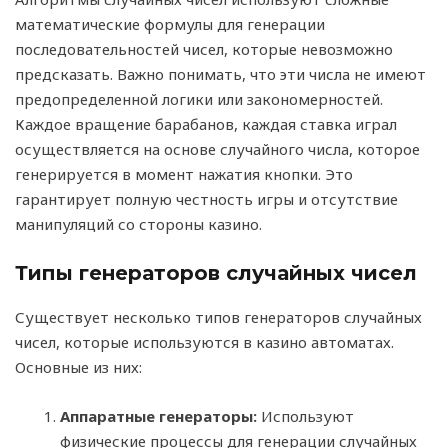
математические формулы для генерации
последовательностей чисел, которые невозможно
предсказать. Важно понимать, что эти числа не имеют
предопределенной логики или закономерностей.
Каждое вращение барабанов, каждая ставка играл
осуществляется на основе случайного числа, которое
генерируется в момент нажатия кнопки. Это
гарантирует полную честность игры и отсутствие
манипуляций со стороны казино.
Типы генераторов случайных чисел
Существует несколько типов генераторов случайных
чисел, которые используются в казино автоматах.
Основные из них:
Аппаратные генераторы:
Используют
физические процессы для генерации случайных