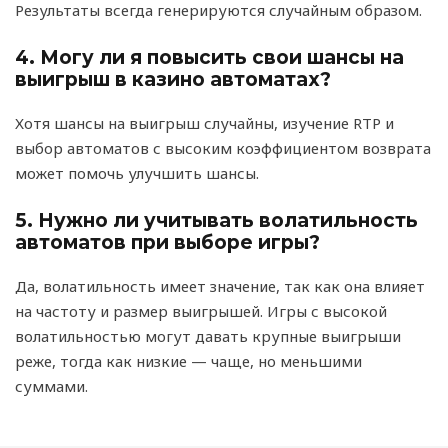
Результаты всегда генерируются случайным образом.
4. Могу ли я повысить свои шансы на
выигрыш в казино автоматах?
Хотя шансы на выигрыш случайны, изучение RTP и
выбор автоматов с высоким коэффициентом возврата
может помочь улучшить шансы.
5. Нужно ли учитывать волатильность
автоматов при выборе игры?
Да, волатильность имеет значение, так как она влияет
на частоту и размер выигрышей. Игры с высокой
волатильностью могут давать крупные выигрыши
реже, тогда как низкие — чаще, но меньшими
суммами.