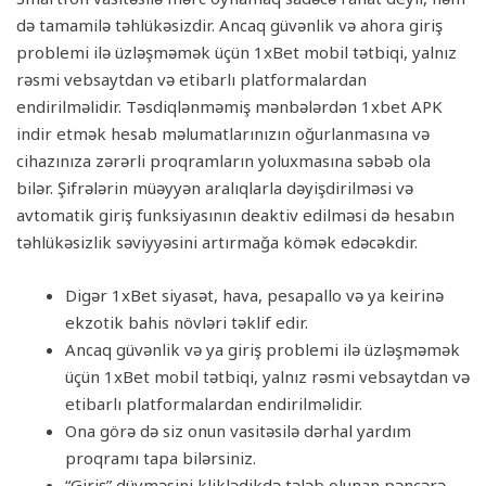
də tamamilə təhlükəsizdir. Ancaq güvənlik və ahora giriş
problemi ilə üzləşməmək üçün 1xBet mobil tətbiqi, yalnız
rəsmi vebsaytdan və etibarlı platformalardan
endirilməlidir. Təsdiqlənməmiş mənbələrdən 1xbet APK
indir etmək hesab məlumatlarınızın oğurlanmasına və
cihazınıza zərərli proqramların yoluxmasına səbəb ola
bilər. Şifrələrin müəyyən aralıqlarla dəyişdirilməsi və
avtomatik giriş funksiyasının deaktiv edilməsi də hesabın
təhlükəsizlik səviyyəsini artırmağa kömək edəcəkdir.
Digər 1xBet siyasət, hava, pesapallo və ya keirinə
ekzotik bahis növləri təklif edir.
Ancaq güvənlik və ya giriş problemi ilə üzləşməmək
üçün 1xBet mobil tətbiqi, yalnız rəsmi vebsaytdan və
etibarlı platformalardan endirilməlidir.
Ona görə də siz onun vasitəsilə dərhal yardım
proqramı tapa bilərsiniz.
“Giriş” düyməsini kliklədikdə tələb olunan pəncərə