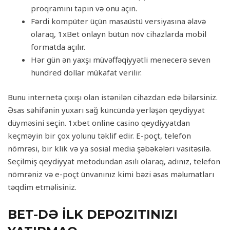
proqramını tapın və onu açın.
Fərdi kompüter üçün masaüstü versiyasına əlavə
olaraq, 1xBet onlayn bütün növ cihazlarda mobil
formatda açılır.
Hər gün ən yaxşı müvəffəqiyyətli menecerə seven
hundred dollar mükafat verilir.
Bunu internetə çıxışı olan istənilən cihazdan edə bilərsiniz.
Əsas səhifənin yuxarı sağ küncündə yerləşən qeydiyyat
düyməsini seçin. 1xbet online casino qeydiyyatdan
keçməyin bir çox yolunu təklif edir. E-poçt, telefon
nömrəsi, bir klik və ya sosial media şəbəkələri vasitəsilə.
Seçilmiş qeydiyyat metodundan asılı olaraq, adınız, telefon
nömrəniz və e-poçt ünvanınız kimi bəzi əsas məlumatları
təqdim etməlisiniz.
BET-DƏ İLK DEPOZITINIZI