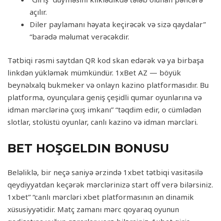
açılır.
Diler paylamanı həyata keçirəcək və sizə qaydalar”
“barədə məlumat verəcəkdir.
Tətbiqi rəsmi saytdan QR kod skan edərək və ya birbaşa
linkdən yükləmək mümkündür. 1xBet AZ — böyük
beynəlxalq bukmeker və onlayn kazino platformasıdır. Bu
platforma, oyunçulara geniş çeşidli qumar oyunlarına və
idman mərclərinə çıxış imkanı” “təqdim edir, o cümlədən
slotlar, stolüstü oyunlar, canlı kazino və idman mərcləri.
BET HOŞGELDIN BONUSU
Beləliklə, bir neçə saniyə ərzində 1xbet tətbiqi vasitəsilə
qeydiyyatdan keçərək mərclərinizə start off verə bilərsiniz.
1xbet” “canlı mərcləri xbet platformasının ən dinamik
xüsusiyyətidir. Matç zamanı mərc qoyaraq oyunun