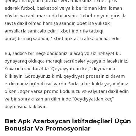
gedişatına uyğun qərarlar verə bilərsiniz. 1xbet giris
edərək futbol, basketbol və ya kiberidman kimi idman
növlərinə canlı mərc edə bilərsiniz. 1xbet en yeni giriş ilə
sayta daxil olmaq həmişə asandır, xbet isə yüksək
əmsallarla səni cəlb edir. 1xbet indir ilə tətbiqi
quraşdırmaq sadədir, 1xbet apk az trafikə qənaət edir.
Bu, sadəcə bir neçə dəqiqənizi alacaq və siz nəhayət ki,
oynayaraq olduqca maraqlı təcrübələr yaşaya biləcəksiniz.
Yuxarıda sağ tərəfdə “Qeydiyyatdan keç” düyməsinə
klikləyin. Gördüyünüz kimi, qeydiyyat prosesinizi davam
etdirməniz üçün 4 üsul vardır. Sadəcə bir kliklə yaşadığınız
ölkəni, əgər varsa promo kodunuzu və valyutanı daxil edin
və bir sonraki zaman diliminde “Qeydiyyatdan keç”
düyməsinə klikləyin.
Bet Apk Azərbaycan İstifadəçiləri Üçün
Bonuslar Və Promosyonlar