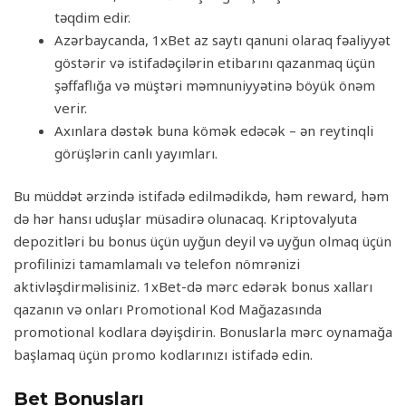
təqdim edir.
Azərbaycanda, 1xBet az saytı qanuni olaraq fəaliyyət
göstərir və istifadəçilərin etibarını qazanmaq üçün
şəffaflığa və müştəri məmnuniyyətinə böyük önəm
verir.
Axınlara dəstək buna kömək edəcək – ən reytinqli
görüşlərin canlı yayımları.
Bu müddət ərzində istifadə edilmədikdə, həm reward, həm
də hər hansı uduşlar müsadirə olunacaq. Kriptovalyuta
depozitləri bu bonus üçün uyğun deyil və uyğun olmaq üçün
profilinizi tamamlamalı və telefon nömrənizi
aktivləşdirməlisiniz. 1xBet-də mərc edərək bonus xalları
qazanın və onları Promotional Kod Mağazasında
promotional kodlara dəyişdirin. Bonuslarla mərc oynamağa
başlamaq üçün promo kodlarınızı istifadə edin.
Bet Bonusları