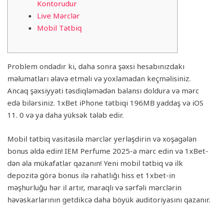
Kontorudur
Live Mərclər
Mobil Tətbiq
Problem ondadır ki, daha sonra şəxsi hesabınızdakı
məlumatları əlavə etməli və yoxlamadan keçməlisiniz.
Ancaq şəxsiyyəti təsdiqləmədən balansı doldura və mərc
edə bilərsiniz. 1xBet iPhone tətbiqi 196MB yaddaş və iOS
11. 0 və ya daha yüksək tələb edir.
Mobil tətbiq vasitəsilə mərclər yerləşdirin və xoşagələn
bonus əldə edin! IEM Perfume 2025-ə mərc edin və 1xBet-
dən əla mükafatlar qazanın! Yeni mobil tətbiq və ilk
depozitə görə bonus ilə rahatlığı hiss et 1xbet-in
məşhurluğu hər il artır, maraqlı və sərfəli mərclərin
həvəskarlarının getdikcə daha böyük auditoriyasını qazanır.