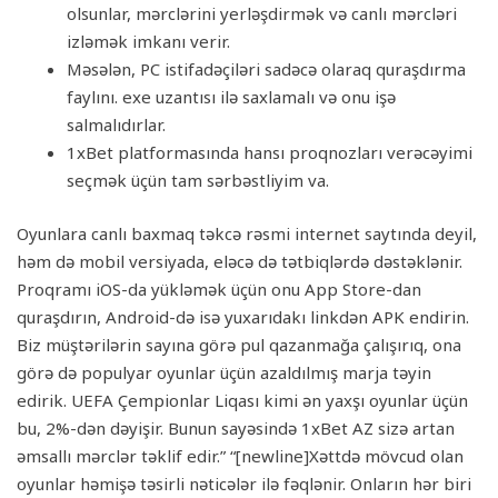
olsunlar, mərclərini yerləşdirmək və canlı mərcləri
izləmək imkanı verir.
Məsələn, PC istifadəçiləri sadəcə olaraq quraşdırma
faylını. exe uzantısı ilə saxlamalı və onu işə
salmalıdırlar.
1xBet platformasında hansı proqnozları verəcəyimi
seçmək üçün tam sərbəstliyim va.
Oyunlara canlı baxmaq təkcə rəsmi internet saytında deyil,
həm də mobil versiyada, eləcə də tətbiqlərdə dəstəklənir.
Proqramı iOS-da yükləmək üçün onu App Store-dan
quraşdırın, Android-də isə yuxarıdakı linkdən APK endirin.
Biz müştərilərin sayına görə pul qazanmağa çalışırıq, ona
görə də populyar oyunlar üçün azaldılmış marja təyin
edirik. UEFA Çempionlar Liqası kimi ən yaxşı oyunlar üçün
bu, 2%-dən dəyişir. Bunun sayəsində 1xBet AZ sizə artan
əmsallı mərclər təklif edir.” “[newline]Xəttdə mövcud olan
oyunlar həmişə təsirli nəticələr ilə fəqlənir. Onların hər biri