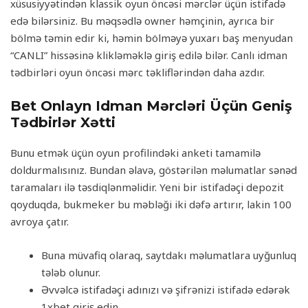
xüsusiyyətindən klassik oyun öncəsi mərclər üçün istifadə
edə bilərsiniz. Bu məqsədlə owner həmçinin, ayrıca bir
bölmə təmin edir ki, həmin bölməyə yuxarı baş menyudan
“CANLI” hissəsinə klikləməklə giriş edilə bilər. Canlı idman
tədbirləri oyun öncəsi mərc təkliflərindən daha azdır.
Bet Onlayn Idman Mərcləri Üçün Geniş
Tədbirlər Xətti
Bunu etmək üçün oyun profilindəki anketi tamamilə
doldurmalısınız. Bundan əlavə, göstərilən məlumatlar sənəd
taramaları ilə təsdiqlənməlidir. Yeni bir istifadəçi depozit
qoyduqda, bukmeker bu məbləği iki dəfə artırır, lakin 100
avroya çatır.
Buna müvafiq olaraq, saytdakı məlumatlara uyğunluq
tələb olunur.
Əvvəlcə istifadəçi adınızı və şifrənizi istifadə edərək
1xbet giriş edin.