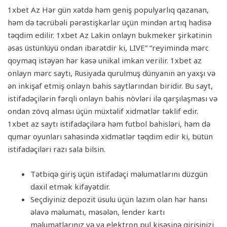
1xbet Az Hər gün xətdə həm geniş populyarlıq qazanan,
həm də təcrübəli pərəstişkarlar üçün mindən artıq hadisə
təqdim edilir. 1xbet Az Lakin onlayn bukmeker şirkətinin
əsas üstünlüyü ondan ibarətdir ki, LIVE” “reyimində mərc
qoymaq istəyən hər kəsə unikal imkan verilir. 1xbet az
onlayn mərc saytı, Rusiyada qurulmuş dünyanın ən yaxşı və
ən inkişaf etmiş onlayn bahis saytlarından biridir. Bu sayt,
istifadəçilərin fərqli onlayn bahis növləri ilə qarşılaşması və
ondan zövq alması üçün müxtəlif xidmətlər təklif edir.
1xbet az saytı istifadəçilərə həm futbol bahisləri, həm də
qumar oyunları sahəsində xidmətlər təqdim edir ki, bütün
istifadəçiləri razı sala bilsin.
Tətbiqə giriş üçün istifadəçi məlumatlarını düzgün
daxil etmək kifayətdir.
Seçdiyiniz depozit üsulu üçün lazım olan hər hansı
əlavə məlumatı, məsələn, lender kartı
məlumatlarınız və ya elektron pul kisəsinə girişinizi