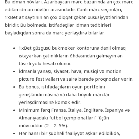
Bu idman növləri, Azərbaycan mərc bazarında ən çox mərc
edilən idman növləri arasındadır. Canlı mərc seçimləri,
1xBet az saytının ən çox diqqət çəkən xüsusiyyətlərindən
biridir. Bu bölmədə, istifadəçilər idman tədbirləri
başladıqdan sonra da mərc yerləşdirə bilərlər.
1xBet güzgüsü bukmeker kontoruna daxil olmaq
istəyərkən çətinliklərin öhdəsindən gəlməyin ən
təsirli yolu hesab olunur.
İdmanla yanaşı, siyasət, hava, musiqi və motion
picture festivalları və sairə barədə proqnozlar verin.
Bu bonus, istifadəçilərin oyun portfelini
genişləndirməsinə və daha böyük mərclər
yerləşdirməsinə kömək edir.
Minimum fərq Fransa, İtaliya, İngiltərə, İspaniya və
Almaniyadakı futbol çempionatları” “üçün
mövcuddur (2 – 2. 5%).
Hər hansı bir şübhəli fəaliyyət aşkar edildikdə,