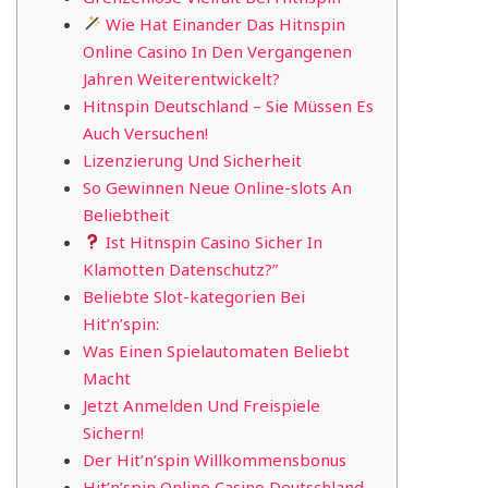
Wie Hat Einander Das Hitnspin
Online Casino In Den Vergangenen
Jahren Weiterentwickelt?
Hitnspin Deutschland – Sie Müssen Es
Auch Versuchen!
Lizenzierung Und Sicherheit
So Gewinnen Neue Online-slots An
Beliebtheit
Ist Hitnspin Casino Sicher In
Klamotten Datenschutz?”
Beliebte Slot-kategorien Bei
Hit’n’spin:
Was Einen Spielautomaten Beliebt
Macht
Jetzt Anmelden Und Freispiele
Sichern!
Der Hit’n’spin Willkommensbonus
Hit’n’spin Online Casino Deutschland