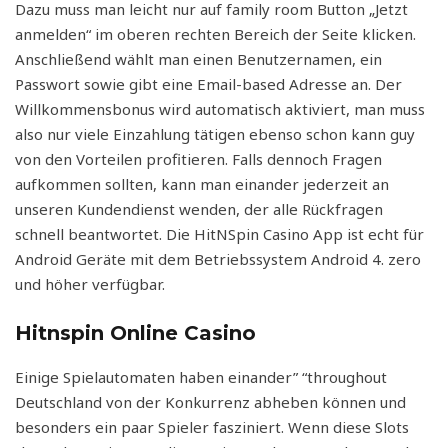
Dazu muss man leicht nur auf family room Button „Jetzt
anmelden“ im oberen rechten Bereich der Seite klicken.
Anschließend wählt man einen Benutzernamen, ein
Passwort sowie gibt eine Email-based Adresse an. Der
Willkommensbonus wird automatisch aktiviert, man muss
also nur viele Einzahlung tätigen ebenso schon kann guy
von den Vorteilen profitieren. Falls dennoch Fragen
aufkommen sollten, kann man einander jederzeit an
unseren Kundendienst wenden, der alle Rückfragen
schnell beantwortet. Die HitNSpin Casino App ist echt für
Android Geräte mit dem Betriebssystem Android 4. zero
und höher verfügbar.
Hitnspin Online Casino
Einige Spielautomaten haben einander” “throughout
Deutschland von der Konkurrenz abheben können und
besonders ein paar Spieler fasziniert. Wenn diese Slots