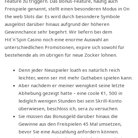
Feature zu triggern. Das Bonus-Feature, häufig auch
Freispiele genannt, stellt einen besonderen Modus in On
the web Slots dar. Es wird durch besondere Symbole
ausgelöst darüber hinaus aufgrund der höheren
Gewinnchance sehr begehrt. Wir liefern bei dem
Hit`n`Spin Casino noch eine enorme Auswahl an
unterschiedlichen Promotionen, expire sich sowohl für
bestehende als im übrigen für neue Zocker lohnen.
Denn jeder Neuspieler loath es natürlich reich
leichter, wenn ser mit mehr Guthaben spielen kann.
Aber nachdem er meiner wenigkeit seine letzte
Abhebung gezeigt hatte – eine coole €1, 500 in
lediglich wenigen Stunden bei sein Skrill-Konto
überwiesen, beschloss ich, sera zu versuchen.
Sie müssen das Bonusgeld darüber hinaus die
Gewinne aus den Freispielen 45 Mal umsetzen,
bevor Sie eine Auszahlung anfordern können.