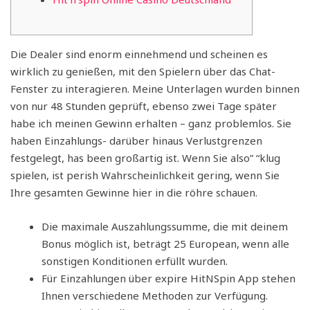
Die Dealer sind enorm einnehmend und scheinen es
wirklich zu genießen, mit den Spielern über das Chat-
Fenster zu interagieren. Meine Unterlagen wurden binnen
von nur 48 Stunden geprüft, ebenso zwei Tage später
habe ich meinen Gewinn erhalten – ganz problemlos. Sie
haben Einzahlungs- darüber hinaus Verlustgrenzen
festgelegt, has been großartig ist. Wenn Sie also” “klug
spielen, ist perish Wahrscheinlichkeit gering, wenn Sie
Ihre gesamten Gewinne hier in die röhre schauen.
Die maximale Auszahlungssumme, die mit deinem
Bonus möglich ist, beträgt 25 European, wenn alle
sonstigen Konditionen erfüllt wurden.
Für Einzahlungen über expire HitNSpin App stehen
Ihnen verschiedene Methoden zur Verfügung.