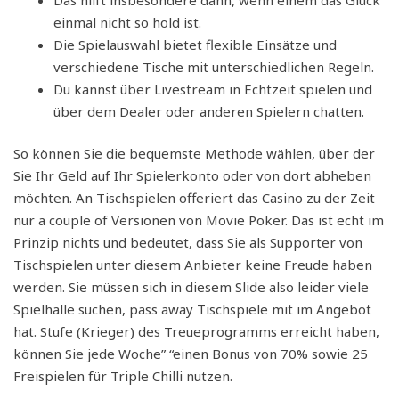
einmal nicht so hold ist.
Die Spielauswahl bietet flexible Einsätze und
verschiedene Tische mit unterschiedlichen Regeln.
Du kannst über Livestream in Echtzeit spielen und
über dem Dealer oder anderen Spielern chatten.
So können Sie die bequemste Methode wählen, über der
Sie Ihr Geld auf Ihr Spielerkonto oder von dort abheben
möchten. An Tischspielen offeriert das Casino zu der Zeit
nur a couple of Versionen von Movie Poker. Das ist echt im
Prinzip nichts und bedeutet, dass Sie als Supporter von
Tischspielen unter diesem Anbieter keine Freude haben
werden. Sie müssen sich in diesem Slide also leider viele
Spielhalle suchen, pass away Tischspiele mit im Angebot
hat. Stufe (Krieger) des Treueprogramms erreicht haben,
können Sie jede Woche” “einen Bonus von 70% sowie 25
Freispielen für Triple Chilli nutzen.