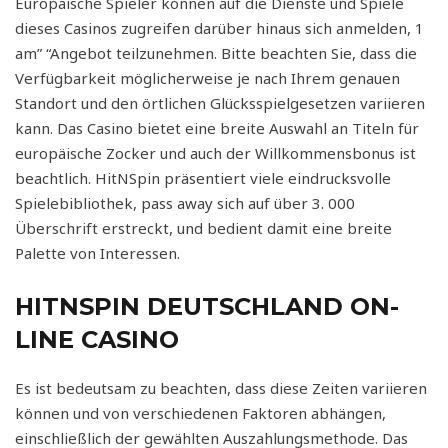
Europäische Spieler können auf die Dienste und Spiele
dieses Casinos zugreifen darüber hinaus sich anmelden, 1
am” “Angebot teilzunehmen. Bitte beachten Sie, dass die
Verfügbarkeit möglicherweise je nach Ihrem genauen
Standort und den örtlichen Glücksspielgesetzen variieren
kann. Das Casino bietet eine breite Auswahl an Titeln für
europäische Zocker und auch der Willkommensbonus ist
beachtlich. HitNSpin präsentiert viele eindrucksvolle
Spielebibliothek, pass away sich auf über 3. 000
Überschrift erstreckt, und bedient damit eine breite
Palette von Interessen.
HITNSPIN DEUTSCHLAND ON-
LINE CASINO
Es ist bedeutsam zu beachten, dass diese Zeiten variieren
können und von verschiedenen Faktoren abhängen,
einschließlich der gewählten Auszahlungsmethode. Das