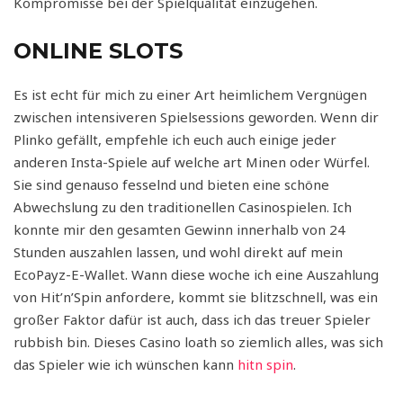
Kompromisse bei der Spielqualität einzugehen.
ONLINE SLOTS
Es ist echt für mich zu einer Art heimlichem Vergnügen
zwischen intensiveren Spielsessions geworden. Wenn dir
Plinko gefällt, empfehle ich euch auch einige jeder
anderen Insta-Spiele auf welche art Minen oder Würfel.
Sie sind genauso fesselnd und bieten eine schöne
Abwechslung zu den traditionellen Casinospielen. Ich
konnte mir den gesamten Gewinn innerhalb von 24
Stunden auszahlen lassen, und wohl direkt auf mein
EcoPayz-E-Wallet. Wann diese woche ich eine Auszahlung
von Hit’n’Spin anfordere, kommt sie blitzschnell, was ein
großer Faktor dafür ist auch, dass ich das treuer Spieler
rubbish bin. Dieses Casino loath so ziemlich alles, was sich
das Spieler wie ich wünschen kann
hitn spin
.