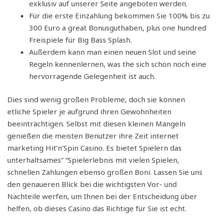
exklusiv auf unserer Seite angeboten werden.
Für die erste Einzahlung bekommen Sie 100% bis zu
300 Euro a great Bonusguthaben, plus one hundred
Freispiele für Big Bass Splash.
Außerdem kann man einen neuen Slot und seine
Regeln kennenlernen, was the sich schon noch eine
hervorragende Gelegenheit ist auch.
Dies sind wenig großen Probleme, doch sie können
etliche Spieler je aufgrund ihren Gewohnheiten
beeinträchtigen. Selbst mit diesen kleinen Mängeln
genießen die meisten Benutzer ihre Zeit internet
marketing Hit’n’Spin Casino. Es bietet Spielern das
unterhaltsames” “Spielerlebnis mit vielen Spielen,
schnellen Zahlungen ebenso großen Boni. Lassen Sie uns
den genaueren Blick bei die wichtigsten Vor- und
Nachteile werfen, um Ihnen bei der Entscheidung über
helfen, ob dieses Casino das Richtige für Sie ist echt.