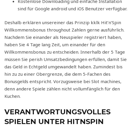
Kostenlose Downloading und einfache Installation
sind für Google android und iOS Benutzer verfügbar.
Deshalb erklären unsereiner das Prinzip kklk Hit’n’Spin
Willkommensbonus throughout Zahlen gerne ausführlich.
Nachdem Sie einander als Neuspieler registriert haben,
haben Sie 4 Tage lang Zeit, um einander für den
Willkommensbonus zu entscheiden. Innerhalb der 5 Tage
müssen Sie perish Umsatzbedingungen erfüllen, damit Sie
das Geld in Echtgeld umgewandelt haben. Zumindest bis
hin zu zu einer Obergrenze, die dem 5-Fachen des
Bonusgelds entspricht. Vorzugsweise bei Slot machines,
denn andere Spiele zählen nicht vollumfänglich für den
Kuchen.
VERANTWORTUNGSVOLLES
SPIELEN UNTER HITNSPIN