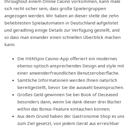
throughout einem Online Casino vorkommen, kann male
sich recht sicher sein, dass große Spielergruppen
angezogen werden. Wir haben an dieser stelle die zehn
beliebtesten Spielautomaten in Deutschland aufgelistet
und geradlinig einige Details zur Verfügung gestellt, and
so dass man einander einen schnellen Überblick machen
kann.
Die HitNSpin Casino-App offeriert ein modernes
ebenso optisch ansprechendes Design and style mit
einer anwenderfreundlichen Benutzeroberfläche.
Sämtliche Informationen werden Ihnen natürlich
bereitgestellt, bevor Sie die auswahl beanspruchen.
Großes Geld gewinnen Sie bei Book of Deceased
besonders dann, wenn Sie dank dieser drei Bücher
within das Bonus-Feature eintauchen können.
Aus dem Grund haben der Gastronomie Shop es uns
zum Ziel gesetzt, von jedem Gerät aus erreichbar