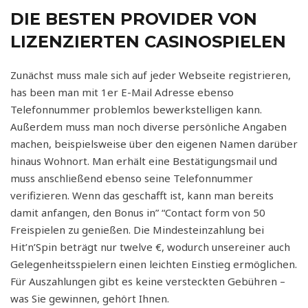
DIE BESTEN PROVIDER VON
LIZENZIERTEN CASINOSPIELEN
Zunächst muss male sich auf jeder Webseite registrieren,
has been man mit 1er E-Mail Adresse ebenso
Telefonnummer problemlos bewerkstelligen kann.
Außerdem muss man noch diverse persönliche Angaben
machen, beispielsweise über den eigenen Namen darüber
hinaus Wohnort. Man erhält eine Bestätigungsmail und
muss anschließend ebenso seine Telefonnummer
verifizieren. Wenn das geschafft ist, kann man bereits
damit anfangen, den Bonus in” “Contact form von 50
Freispielen zu genießen. Die Mindesteinzahlung bei
Hit’n’Spin beträgt nur twelve €, wodurch unsereiner auch
Gelegenheitsspielern einen leichten Einstieg ermöglichen.
Für Auszahlungen gibt es keine versteckten Gebühren –
was Sie gewinnen, gehört Ihnen.