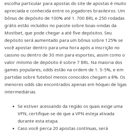
escolha particular para apostas do site de apostas é muito
apreciada e conhecida entre os jogadores brasileiros. Um
bônus de depósito de 100% até 1. 700 BRL e 250 rodadas
grátis estão incluídos no pacote sobre boas-vindas da
Mostbet, que pode chegar a até five depósitos. Seu
depósito será aumentado para um bônus sobre 125% se
você apostar dentro para uma hora após a inscrição no
cassino ou dentro de 30 min para esportes, assim como o
valor mínimo de depósito é sobre 7 BRL. Na maioria dos
games populares, odds estão na ordem de 1. 5-5%, e em
partidas sobre futebol menos conocidos chegam a 8%. Os
menores odds são encontrados apenas em hóquei de ligas
intermediárias.
Se estiver acessando da região os quais exige uma
VPN, certifique-se de que a VPN esteja ativada
durante esta etapa.
Caso você perca 20 apostas contínuas, será