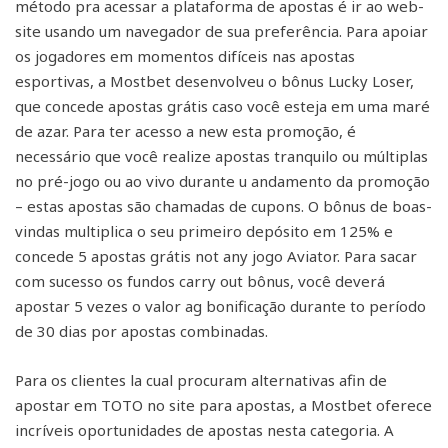
método pra acessar a plataforma de apostas é ir ao web-
site usando um navegador de sua preferência. Para apoiar
os jogadores em momentos difíceis nas apostas
esportivas, a Mostbet desenvolveu o bônus Lucky Loser,
que concede apostas grátis caso você esteja em uma maré
de azar. Para ter acesso a new esta promoção, é
necessário que você realize apostas tranquilo ou múltiplas
no pré-jogo ou ao vivo durante u andamento da promoção
– estas apostas são chamadas de cupons. O bônus de boas-
vindas multiplica o seu primeiro depósito em 125% e
concede 5 apostas grátis not any jogo Aviator. Para sacar
com sucesso os fundos carry out bônus, você deverá
apostar 5 vezes o valor ag bonificação durante to período
de 30 dias por apostas combinadas.
Para os clientes la cual procuram alternativas afin de
apostar em TOTO no site para apostas, a Mostbet oferece
incríveis oportunidades de apostas nesta categoria. A