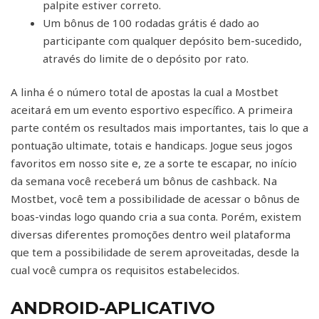
palpite estiver correto.
Um bônus de 100 rodadas grátis é dado ao
participante com qualquer depósito bem-sucedido,
através do limite de o depósito por rato.
A linha é o número total de apostas la cual a Mostbet
aceitará em um evento esportivo específico. A primeira
parte contém os resultados mais importantes, tais lo que a
pontuação ultimate, totais e handicaps. Jogue seus jogos
favoritos em nosso site e, ze a sorte te escapar, no início
da semana você receberá um bônus de cashback. Na
Mostbet, você tem a possibilidade de acessar o bônus de
boas-vindas logo quando cria a sua conta. Porém, existem
diversas diferentes promoções dentro weil plataforma
que tem a possibilidade de serem aproveitadas, desde la
cual você cumpra os requisitos estabelecidos.
ANDROID-APLICATIVO