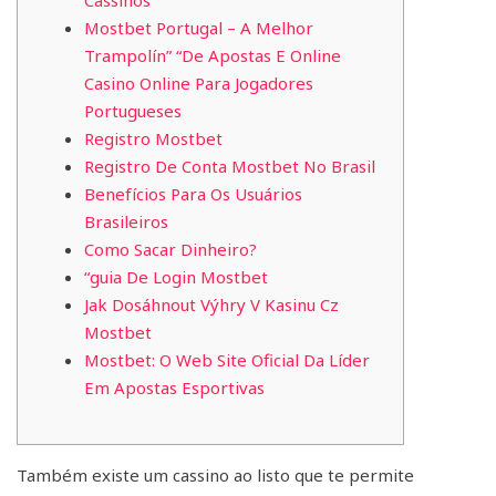
Mostbet Portugal – A Melhor
Trampolín” “De Apostas E Online
Casino Online Para Jogadores
Portugueses
Registro Mostbet
Registro De Conta Mostbet No Brasil
Benefícios Para Os Usuários
Brasileiros
Como Sacar Dinheiro?
“guia De Login Mostbet
Jak Dosáhnout Výhry V Kasinu Cz
Mostbet
Mostbet: O Web Site Oficial Da Líder
Em Apostas Esportivas
Também existe um cassino ao listo que te permite