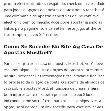
pronta electronic bônus resgatado, check out a variedade
para jogos e opções de apostas do Mostbet. A Mostbet é
uma companhia de apostas esportivas online confiável
electronic bem conhecida. Você pode apostar usando as
linhas para pagamento e carretéis neste jogo, at the se
isso compensar, você” “recebe.
Como Se Suceder No Site Ag Casa De
Apostas Mostbet?
Para se registrar na casa de apostas Mostbet, você deve
escolher alguma das cinco opções de cadastro presentes
no site, preencher as informações” “solicitadas e finalizar
to processo de criação de conta. O sistema de afiliados da
casa sobre apostas Mostbet funciona de uma maneira
bem interessante elizabeth permite que você lucre
indicando some sort of casa para os seus amigos. Nesta
opção, será gerado um link specific para você enviar aos