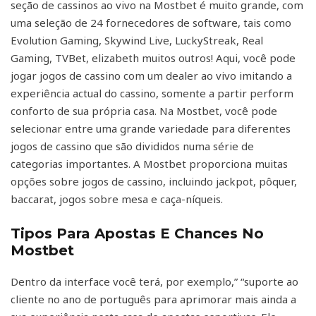
seção de cassinos ao vivo na Mostbet é muito grande, com
uma seleção de 24 fornecedores de software, tais como
Evolution Gaming, Skywind Live, LuckyStreak, Real
Gaming, TVBet, elizabeth muitos outros! Aqui, você pode
jogar jogos de cassino com um dealer ao vivo imitando a
experiência actual do cassino, somente a partir perform
conforto de sua própria casa. Na Mostbet, você pode
selecionar entre uma grande variedade para diferentes
jogos de cassino que são divididos numa série de
categorias importantes. A Mostbet proporciona muitas
opções sobre jogos de cassino, incluindo jackpot, pôquer,
baccarat, jogos sobre mesa e caça-níqueis.
Tipos Para Apostas E Chances No
Mostbet
Dentro da interface você terá, por exemplo,” “suporte ao
cliente no ano de português para aprimorar mais ainda a