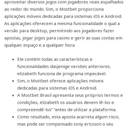
aproveitar diversos jogos com jogadores reais espalhados
ao redor do mundo. Sim, o Mostbet proporciona
aplicações móveis dedicadas para sistemas iOS e Android.
As aplicações oferecem a mesma funcionalidade o qual a
versão para desktop, permitindo aos jogadores fazer
apostas, jogar jogos para casino e gerir as suas contas em
qualquer espaço e a qualquer hora.
Ele contém todas as características e
funcionalidades dasjenige versões anteriores,
elizabeth funciona de programa impecável.
Sim, o Mostbet oferece aplicações móveis
dedicadas para sistemas iOS e Android.
A Mostbet Brasil apresenta seus próprios termos e
condições, elizabeth os usuários devem lê-los e
compreendê-los” “antes de utilizar a plataforma.
Como resultado, esta aposta acarreta algum risco,
mas pode ser compensado sony ericsson o seu