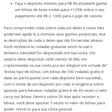
Faça o depósito mínimo para R$ 50 elizabeth ganhe
um bônus de boas-vindas para +125% sobre o seu
pagamento até R$ 2. 1000 para o jogo de cassino.
Para comprender mais sobre cada um deles e como eles
poderiam ajudá-lo a otimizar seus ganhos potenciais, leia
as descrições de cada o deles que são fornecidas abaixo.
Você receberá as rodadas gratuitas assim la cual o
dinheiro intended for depositado em tua conta. Um
usuário deve depositar vello menos 50 BRL em
criptomoedas na sua conta pra ser elegível em virtude de”
“exista tipo de bônus. Um bônus de 100 rodadas grátis é
dado ao participante com cada depósito bem-sucedido,
com o limite de um depósito por vida. A exigência sobre
apostas para because rodadas grátis é de 30 vezes o valor
carry out bônus. Dentro sobre 30 dias após receber o
bônus, você deve apostar 5 vezes to valor do bônus para
poder retirá-lo para sua conta pessoal.