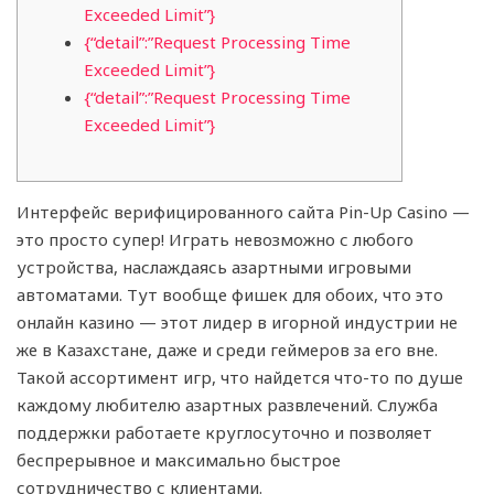
Exceeded Limit”}
{“detail”:”Request Processing Time
Exceeded Limit”}
{“detail”:”Request Processing Time
Exceeded Limit”}
Интерфейс верифицированного сайта Pin-Up Casino —
это просто супер! Играть невозможно с любого
устройства, наслаждаясь азартными игровыми
автоматами. Тут вообще фишек для обоих, что это
онлайн казино — этот лидер в игорной индустрии не
же в Казахстане, даже и среди геймеров за его вне.
Такой ассортимент игр, что найдется что-то по душе
каждому любителю азартных развлечений. Служба
поддержки работаете круглосуточно и позволяет
беспрерывное и максимально быстрое
сотрудничество с клиентами.