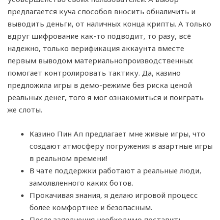
предлагается куча способов вносить обналичить и
выводить деньги, от наличных конца крипты. А только
вдруг шифрование как-то подводит, то разу, всё
надежно, только верификация аккаунта вместе
первым выводом материальнопроизводственных
помогает контролировать тактику. Да, казино
предложила игры в демо-режиме без риска ценой
реальных денег, того я мог ознакомиться и поиграть
же слоты.
Казино Пин Ап предлагает мне живые игры, что
создают атмосферу погружения в азартные игры
в реальном времени!
В чате поддержки работают а реальные люди,
замолвленного каких ботов.
Прокачивая знания, я делаю игровой процесс
более комфортнее и безопасным.
После заполнения необходимо поставить