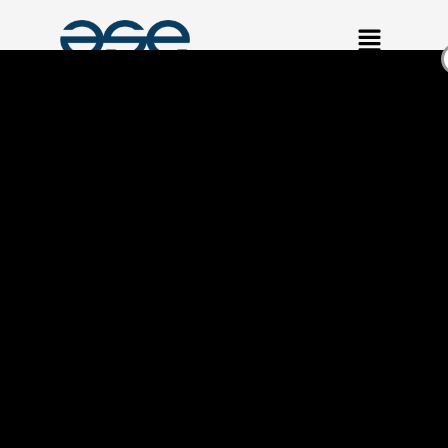
Post
Menu
navigation
{“DETAIL”:”REQUEST
PROCESSING TIME
EXCEEDED LIMIT”}
Leave a Comment
/
Uncategorised
/ By
asesolarpower
{“DETAIL”:”REQUEST
PROCESSING TIME
EXCEEDED LIMIT”}