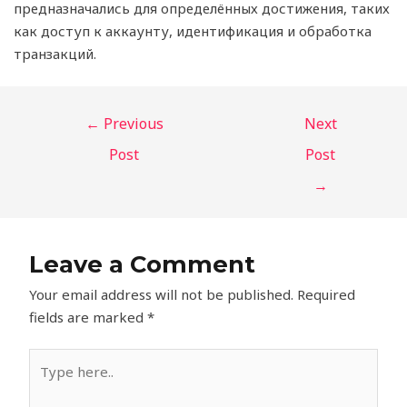
предназначались для определённых достижения, таких
как доступ к аккаунту, идентификация и обработка
транзакций.
←
Previous
Next
Post
Post
→
Leave a Comment
Your email address will not be published.
Required
fields are marked
*
Type
here..