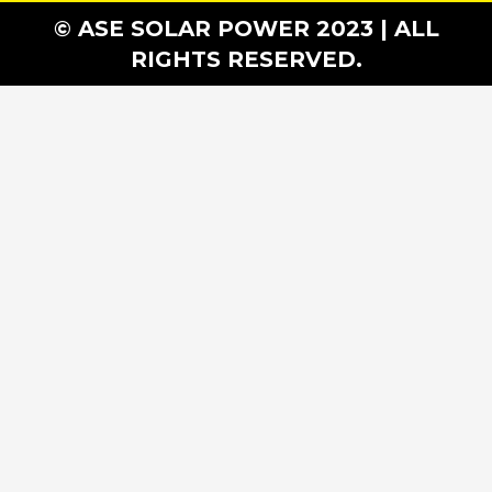
k
n
a
© ASE SOLAR POWER 2023 | ALL
m
RIGHTS RESERVED.