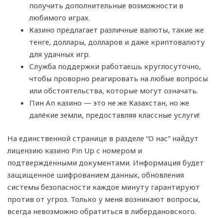
получить дополнительные возможности в
любимого играх.
Казино предлагает различные валюты, такие же
тенге, доллары, долларов и даже криптовалюту
для удачных игр.
Служба поддержки работаешь круглосуточно,
чтобы проворно реагировать на любые вопросы
или обстоятельства, которые могут означать.
Пин Ап казино — это не же Казахстан, но же
далёкие земли, предоставляя классные услуги!
На единственной странице в разделе “О нас” найдут
лицензию казино Pin Up с номером и
подтвержденными документами. Информация будет
защищенное шифрованием данных, обновления
системы безопасности каждое минуту гарантируют
против от угроз. Только у меня возникают вопросы,
всегда невозможно обратиться в либердановского.