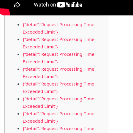
Content
{“detail”:”Request Processing Time
Exceeded Limit”}
{“detail”:”Request Processing Time
Exceeded Limit”}
{“detail”:”Request Processing Time
Exceeded Limit”}
{“detail”:”Request Processing Time
Exceeded Limit”}
{“detail”:”Request Processing Time
Exceeded Limit”}
{“detail”:”Request Processing Time
Exceeded Limit”}
{“detail”:”Request Processing Time
Exceeded Limit”}
{“detail”:”Request Processing Time