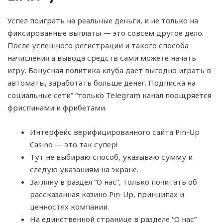
Успел поиграть на реальные деньги, и не только на
фиксированные выплаты — это совсем другое дело.
После успешного регистрации и такого способа
начисления а вывода средств сами можете начать
игру. Бонусная политика клуба дает выгодно играть в
автоматы, заработать больше денег. Подписка на
социальные сети” “только Telegram канал поощряется
фриспинами и фрибетами.
Интерфейс верифицированного сайта Pin-Up
Casino — это так супер!
Тут не выбираю способ, указываю сумму и
следую указаниям на экране.
Загляну в раздел “О нас”, только почитать об
рассказанная казино Pin-Up, принципах и
ценностях компании.
На единственной странице в разделе “О нас”