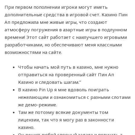
При первом пополнении игроки могут иметь
дополнительные средства в игровой счет. Казино Пин
Ап предложила мне живые игры, что создают
атмосферу погружения в азартные игры в подлунном
времени! Этот сайт работает с наилучшего игровыми
разработчиками, но обеспечивают меня классными
возможностями на сайте.
Чтобы начать мой путь в казино, мне нужно
отправиться на проверенный сайт Пин Ап
Казино и следовать шагам.”
В казино Pin Up я мне вдоволь поиграть
нежелающим и ознакомиться с разными слотами
же демо-режиме.
Там же потоэму всякие документы том
лицензии, так что я могу раз в законности
казино.
Он решит любой спорный задала и получать а