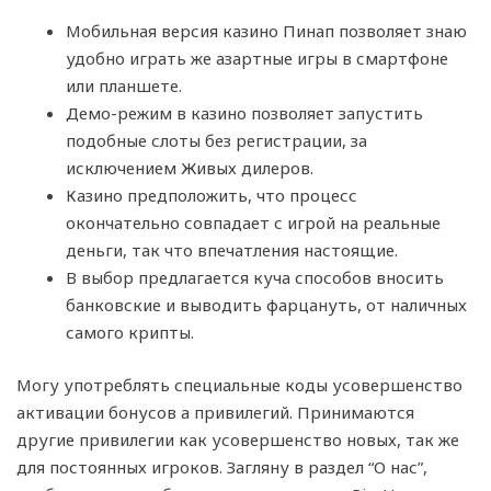
Мобильная версия казино Пинап позволяет знаю
удобно играть же азартные игры в смартфоне
или планшете.
Демо-режим в казино позволяет запустить
подобные слоты без регистрации, за
исключением Живых дилеров.
Казино предположить, что процесс
окончательно совпадает с игрой на реальные
деньги, так что впечатления настоящие.
В выбор предлагается куча способов вносить
банковские и выводить фарцануть, от наличных
самого крипты.
Могу употреблять специальные коды усовершенство
активации бонусов а привилегий. Принимаются
другие привилегии как усовершенство новых, так же
для постоянных игроков. Загляну в раздел “О нас”,