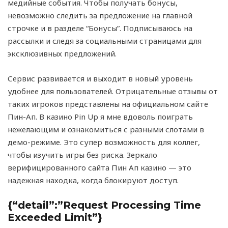
медийные события. Чтобы получать бонусы,
невозможно следить за предложение на главной
строчке и в разделе “Бонусы”. Подписываюсь на
рассылки и следя за социальными страницами для
эксклюзивных предложений.
Сервис развивается и выходит в новый уровень
удобнее для пользователей. Отрицательные отзывы от
таких игроков представлены на официальном сайте
Пин-Ап. В казино Pin Up я мне вдоволь поиграть
нежелающим и ознакомиться с разными слотами в
демо-режиме. Это супер возможность для коллег,
чтобы изучить игры без риска. Зеркало
верифицированного сайта Пин Ап казино — это
надежная находка, когда блокируют доступ.
{“detail”:”Request Processing Time
Exceeded Limit”}