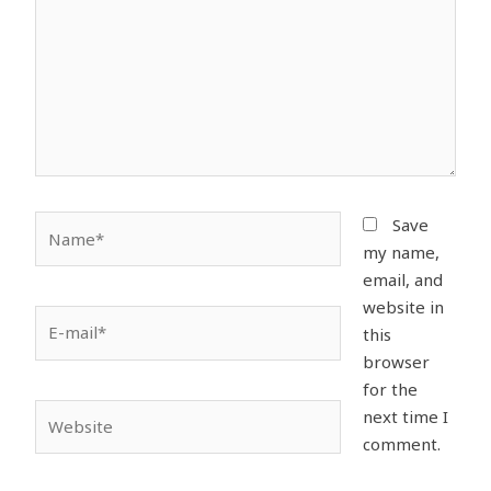
Name*
Save
my name,
email, and
website in
E-
this
mail*
browser
for the
Website
next time I
comment.