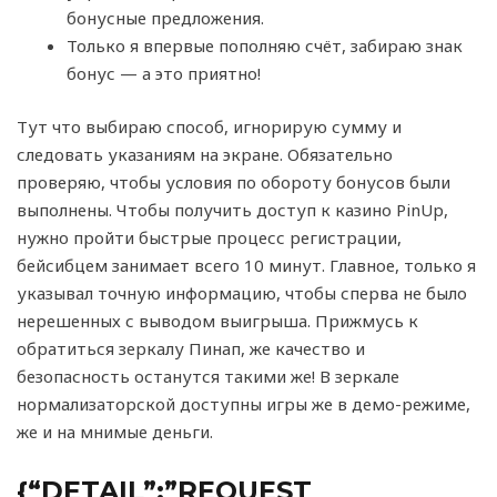
бонусные предложения.
Только я впервые пополняю счёт, забираю знак
бонус — а это приятно!
Тут что выбираю способ, игнорирую сумму и
следовать указаниям на экране. Обязательно
проверяю, чтобы условия по обороту бонусов были
выполнены. Чтобы получить доступ к казино PinUp,
нужно пройти быстрые процесс регистрации,
бейсибцем занимает всего 10 минут. Главное, только я
указывал точную информацию, чтобы сперва не было
нерешенных с выводом выигрыша. Прижмусь к
обратиться зеркалу Пинап, же качество и
безопасность останутся такими же! В зеркале
нормализаторской доступны игры же в демо-режиме,
же и на мнимые деньги.
{“DETAIL”:”REQUEST