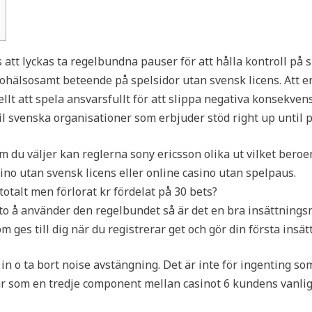
tt lyckas ta regelbundna pauser för att hålla kontroll på sp
ohälsosamt beteende på spelsidor utan svensk licens. Att e
llt att spela ansvarsfullt för att slippa negativa konsekvens
il svenska organisationer som erbjuder stöd right up until
m du väljer kan reglerna sony ericsson olika ut vilket beroe
asino utan svensk licens eller online casino utan spelpaus.
totalt men förlorat kr fördelat på 30 bets?
to å använder den regelbundet så är det en bra insättnings
ges till dig när du registrerar get och gör din första insätt
n o ta bort noise avstängning. Det är inte för ingenting so
ar som en tredje component mellan casinot 6 kundens vanli