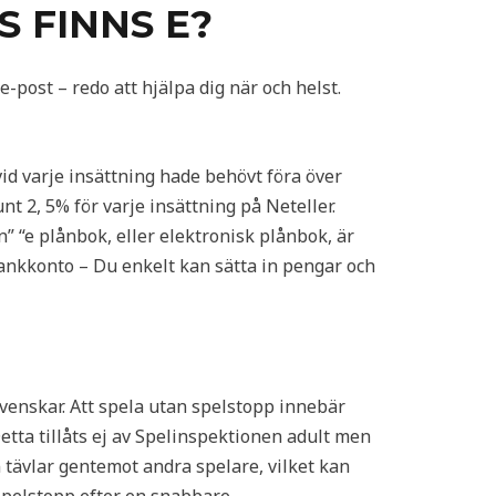
 FINNS E?
e-post – redo att hjälpa dig när och helst.
vid varje insättning hade behövt föra över
unt 2, 5% för varje insättning på Neteller.
 “e plånbok, eller elektronisk plånbok, är
 bankkonto – Du enkelt kan sätta in pengar och
svenskar. Att spela utan spelstopp innebär
Detta tillåts ej av Spelinspektionen adult men
 tävlar gentemot andra spelare, vilket kan