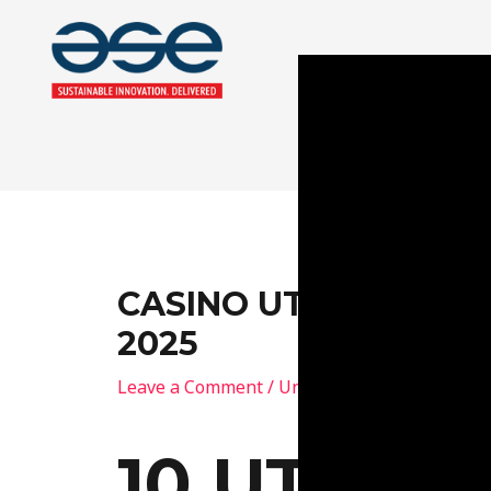
Post
navigation
CASINO UTAN SVENSK
2025
Leave a Comment
/
Uncategorised
/ By
aseso
10 UTAN 