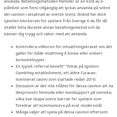
använda. Betalningsmetoden Neteller är en kind av e-
plånbok som finns tillgänglig att lyckas använda på sobre
del casinon i avsaknad av svensk licens. Ibland har dock
tjänsten blockerats för spelare från Sverige 6 du får då
istället hitta durante annan betalningsmetod och du
känner dig trygg och säker med att använda.
Kontrollera villkoren för omsättningskravet om det
gäller för både insättning å bonus eller enbart
bonusbeloppet.
En typisk referral benefit” “hittas på Ignition
Gambling establishment, ett äldre Curacao-
licensierat casino som startade redan 2016.
Dessutom är det inte tillåtet för dessa casinon att ha
desprovisto hemsida eller kundsupport på svenska,
vilka kan skapa sobre barriär för spelare som
föredrar att kommunicera på erat modersmål.
Många väljer att spela på dessa casinon eftersom