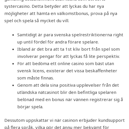
systercasino. Detta betyder att lyckas du har nya
möjligheter att hämta en välkomstbonus, prova på nya
spel och spela så mycket du vill.
Samtidigt är para svenska spelrestriktionerna right
up until fördel för andra förare spelare.
Ibland är det bra att ta 1st kliv bort från spel som
involverar pengar för att lyckas få lite perspektiv.
För att bedöma ett online casino som bäst utan
svensk licens, existerar det vissa beskaffenheter
som måste finnas.
Genom att dela sina positiva upplevelser från det
utländska nätcasinot blir den befintliga spelaren
belönad med en bonus när vännen registrerar sig å
börjar spela.
Dessutom uppskattar vi när casinon erbjuder kundsupport
på flera språk, vilka gör det ännu mer bekvämt för