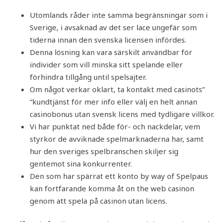
Utomlands råder inte samma begränsningar som i
Sverige, i avsaknad av det ser lace ungefär som
tiderna innan den svenska licensen infördes.
Denna lösning kan vara särskilt användbar för
individer som vill minska sitt spelande eller
förhindra tillgång until spelsajter.
Om något verkar oklart, ta kontakt med casinots”
“kundtjänst för mer info eller välj en helt annan
casinobonus utan svensk licens med tydligare villkor.
Vi har punktat ned både för- och nackdelar, vem
styrkor de avviknade spelmarknaderna har, samt
hur den sveriges spelbranschen skiljer sig
gentemot sina konkurrenter.
Den som har spärrat ett konto by way of Spelpaus
kan fortfarande komma åt on the web casinon
genom att spela på casinon utan licens.