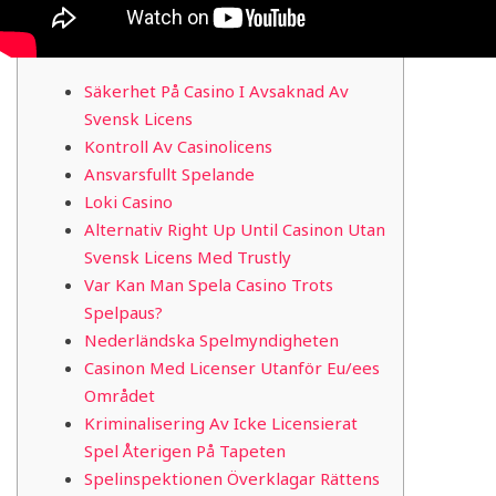
Content
Säkerhet På Casino I Avsaknad Av
Svensk Licens
Kontroll Av Casinolicens
Ansvarsfullt Spelande
Loki Casino
Alternativ Right Up Until Casinon Utan
Svensk Licens Med Trustly
Var Kan Man Spela Casino Trots
Spelpaus?
Nederländska Spelmyndigheten
Casinon Med Licenser Utanför Eu/ees
Området
Kriminalisering Av Icke Licensierat
Spel Återigen På Tapeten
Spelinspektionen Överklagar Rättens