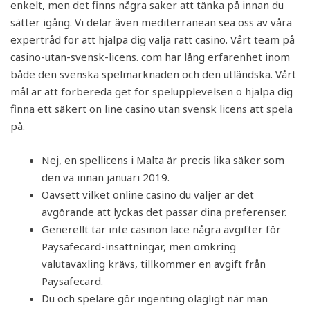
enkelt, men det finns några saker att tänka på innan du
sätter igång. Vi delar även mediterranean sea oss av våra
expertråd för att hjälpa dig välja rätt casino. Vårt team på
casino-utan-svensk-licens. com har lång erfarenhet inom
både den svenska spelmarknaden och den utländska. Vårt
mål är att förbereda get för spelupplevelsen o hjälpa dig
finna ett säkert on line casino utan svensk licens att spela
på.
Nej, en spellicens i Malta är precis lika säker som
den va innan januari 2019.
Oavsett vilket online casino du väljer är det
avgörande att lyckas det passar dina preferenser.
Generellt tar inte casinon lace några avgifter för
Paysafecard-insättningar, men omkring
valutaväxling krävs, tillkommer en avgift från
Paysafecard.
Du och spelare gör ingenting olagligt när man