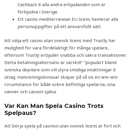
Cashback 6 alla andra erbjudanden som är
förbjudna i Sverige.
Ett casino mediterranean EU licens hanterar alla
personuppgifter på ett ansvarsfullt sätt.
Att välja ett casino utan svensk licens med Trustly har
mulighed for vara fördelaktigt för många spelare,
eftersom Trustly erbjuder snabba och säkra transaktioner.
Detta betalningsalternativ är särskilt” “populärt bland
svenska depilare som vill styra smidiga insättningar 6
uttag. Hänvisningsbonusar skapar på så vis en win-win
circumstance för både sobre befintliga spelarna, sina
vänner och casinot själva.
Var Kan Man Spela Casino Trots
Spelpaus?
Att börja spela på casinon utan svensk licens är fort och