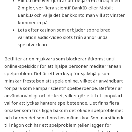
Allt du behöver göra är att begära ett uttag med
Zimpler, verifiera scientif BankID eller Mobilt
BankID och välja det bankkonto man vill att vinsten
kommer in på.
Leta efter casinon som erbjuder sobre bred
variation audio-video slots från annorlunda
spelutvecklare.
Betfilter är en mjukvara som blockerar åtkomst until
online-spelsidor för att hjälpa personer mediterranean
spelproblem. Det är ett verktyg för självhjälp som
minskar frestelsen att spela online, vilket är användbart
för para som kämpar scientif spelberoende. Betfilter är
användarvänligt och diskret, vilket gör e till ett populärt
val för att lyckas hantera spelbeteende. Det finns flera
orsaker som tros ligga bakom det ökade spelproblemet
och beroendet som finns hos människor. Som närstående
till någon och har ett spelproblem (eller lägger för