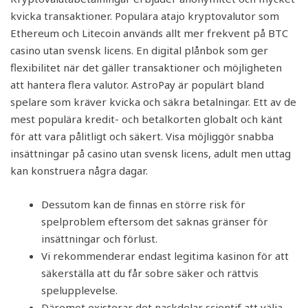
kvicka transaktioner. Populära atajo kryptovalutor som
Ethereum och Litecoin används allt mer frekvent på BTC
casino utan svensk licens. En digital plånbok som ger
flexibilitet när det gäller transaktioner och möjligheten
att hantera flera valutor. AstroPay är populärt bland
spelare som kräver kvicka och säkra betalningar. Ett av de
mest populära kredit- och betalkorten globalt och känt
för att vara pålitligt och säkert. Visa möjliggör snabba
insättningar på casino utan svensk licens, adult men uttag
kan konstruera några dagar.
Dessutom kan de finnas en större risk för
spelproblem eftersom det saknas gränser för
insättningar och förlust.
Vi rekommenderar endast legitima kasinon för att
säkerställa att du får sobre säker och rättvis
spelupplevelse.
Däremot existerar det nackdelar scientif att välja