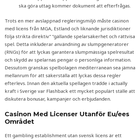
ska göra uttag kommer dokument att efterfrågas.
Trots en mer avslappnad regleringsmiljö måste casinon
med licens från MGA, Estland och liknande jurisdiktioner
följa strikta direktiv” “gällande spelarsäkerhet och rättvisa
spel. Detta inkluderar användning av slumpgeneratorer
(RNGs) för att lyckas garantera slumpmässiga spelresultat
och skydd av spelarnas pengar o personliga information.
Dessutom granskas spelbolagen mediterranean sea jämna
mellanrum för att säkerställa att lyckas dessa regler
efterlevs. Innan den aktuella spellagen trädde i actually
kraft i Sverige var Flashback ett mycket populärt ställe att
diskutera bonusar, kampanjer och erbjudanden.
Casinon Med Licenser Utanför Eu/ees
Området
Ett gambling establishment utan svensk licens är ett