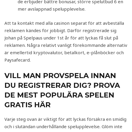
de erbjuder bättre bonusar, större spelutbud 6 en
mer avslappnad spelupplevelse.
Att ta kontakt med alla casinon separat för att avbeställa
reklamen kändes för jobbigt. Därför registrerade sig
Johan på Spelpaus under 1st år för att lyckas få slut på
reklamen. Några relativt vanligt förekommande alternativ
är emellertid kryptovalutor, betalkort, e-plånböcker och
Paysafecard.
VILL MAN PROVSPELA INNAN
DU REGISTRERAR DIG? PROVA
DE MEST POPULÄRA SPELEN
GRATIS HÄR
Varje steg ovan är viktigt för att lyckas försäkra en smidig
och i slutändan underhållande spelupplevelse. Glöm inte