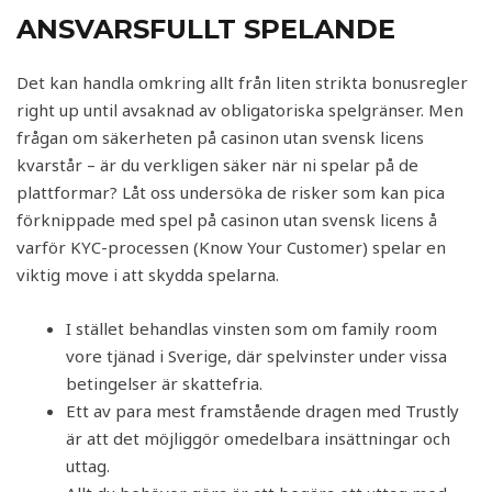
ANSVARSFULLT SPELANDE
Det kan handla omkring allt från liten strikta bonusregler
right up until avsaknad av obligatoriska spelgränser. Men
frågan om säkerheten på casinon utan svensk licens
kvarstår – är du verkligen säker när ni spelar på de
plattformar? Låt oss undersöka de risker som kan pica
förknippade med spel på casinon utan svensk licens å
varför KYC-processen (Know Your Customer) spelar en
viktig move i att skydda spelarna.
I stället behandlas vinsten som om family room
vore tjänad i Sverige, där spelvinster under vissa
betingelser är skattefria.
Ett av para mest framstående dragen med Trustly
är att det möjliggör omedelbara insättningar och
uttag.