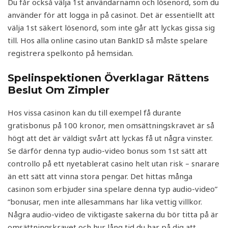
Du får också välja 1st användarnamn och lösenord, som du
använder för att logga in på casinot. Det är essentiellt att
välja 1st säkert lösenord, som inte går att lyckas gissa sig
till. Hos alla online casino utan BankID så måste spelare
registrera spelkonto på hemsidan.
Spelinspektionen Överklagar Rättens
Beslut Om Zimpler
Hos vissa casinon kan du till exempel få durante
gratisbonus på 100 kronor, men omsättningskravet är så
högt att det är väldigt svårt att lyckas få ut några vinster.
Se därför denna typ audio-video bonus som 1st sätt att
controllo på ett nyetablerat casino helt utan risk – snarare
än ett sätt att vinna stora pengar. Det hittas många
casinon som erbjuder sina spelare denna typ audio-video”
“bonusar, men inte allesammans har lika vettig villkor.
Några audio-video de viktigaste sakerna du bör titta på är
omsättningskravet och hur lång tid du har på dig att