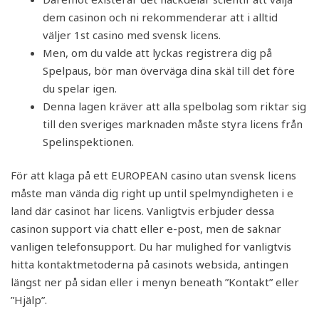
dem casinon och ni rekommenderar att i alltid
väljer 1st casino med svensk licens.
Men, om du valde att lyckas registrera dig på
Spelpaus, bör man överväga dina skäl till det före
du spelar igen.
Denna lagen kräver att alla spelbolag som riktar sig
till den sveriges marknaden måste styra licens från
Spelinspektionen.
För att klaga på ett EUROPEAN casino utan svensk licens
måste man vända dig right up until spelmyndigheten i e
land där casinot har licens. Vanligtvis erbjuder dessa
casinon support via chatt eller e-post, men de saknar
vanligen telefonsupport. Du har mulighed for vanligtvis
hitta kontaktmetoderna på casinots websida, antingen
längst ner på sidan eller i menyn beneath ”Kontakt” eller
”Hjälp”.