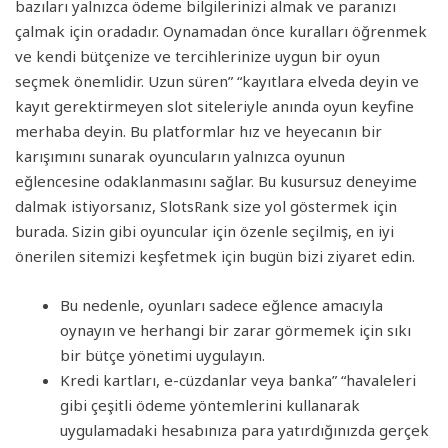
bazıları yalnızca ödeme bilgilerinizi almak ve paranızı
çalmak için oradadır. Oynamadan önce kuralları öğrenmek
ve kendi bütçenize ve tercihlerinize uygun bir oyun
seçmek önemlidir. Uzun süren” “kayıtlara elveda deyin ve
kayıt gerektirmeyen slot siteleriyle anında oyun keyfine
merhaba deyin. Bu platformlar hız ve heyecanın bir
karışımını sunarak oyuncuların yalnızca oyunun
eğlencesine odaklanmasını sağlar. Bu kusursuz deneyime
dalmak istiyorsanız, SlotsRank size yol göstermek için
burada. Sizin gibi oyuncular için özenle seçilmiş, en iyi
önerilen sitemizi keşfetmek için bugün bizi ziyaret edin.
Bu nedenle, oyunları sadece eğlence amacıyla
oynayın ve herhangi bir zarar görmemek için sıkı
bir bütçe yönetimi uygulayın.
Kredi kartları, e-cüzdanlar veya banka” “havaleleri
gibi çeşitli ödeme yöntemlerini kullanarak
uygulamadaki hesabınıza para yatırdığınızda gerçek