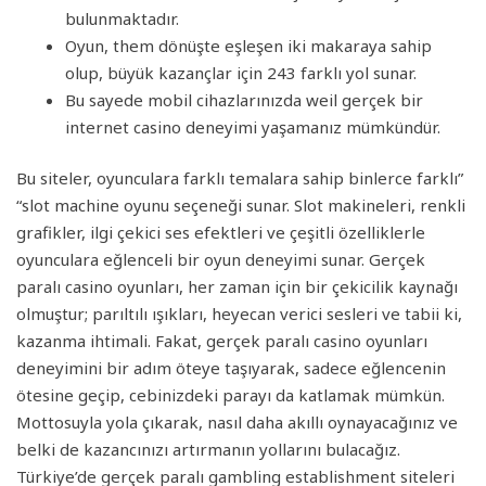
bulunmaktadır.
Oyun, them dönüşte eşleşen iki makaraya sahip
olup, büyük kazançlar için 243 farklı yol sunar.
Bu sayede mobil cihazlarınızda weil gerçek bir
internet casino deneyimi yaşamanız mümkündür.
Bu siteler, oyunculara farklı temalara sahip binlerce farklı”
“slot machine oyunu seçeneği sunar. Slot makineleri, renkli
grafikler, ilgi çekici ses efektleri ve çeşitli özelliklerle
oyunculara eğlenceli bir oyun deneyimi sunar. Gerçek
paralı casino oyunları, her zaman için bir çekicilik kaynağı
olmuştur; parıltılı ışıkları, heyecan verici sesleri ve tabii ki,
kazanma ihtimali. Fakat, gerçek paralı casino oyunları
deneyimini bir adım öteye taşıyarak, sadece eğlencenin
ötesine geçip, cebinizdeki parayı da katlamak mümkün.
Mottosuyla yola çıkarak, nasıl daha akıllı oynayacağınız ve
belki de kazancınızı artırmanın yollarını bulacağız.
Türkiye’de gerçek paralı gambling establishment siteleri