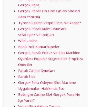
Gerçek Para
Gerçek Paralı On Line Casino Siteleri
Para Yatırma
Tycoon Casino Vegas Slots Ne Yapar?
Gerçek Paralı Rulet Oyunları:
Stratejiler Ve İpuçları
Wild Casino
Bahis Yok Kumarhaneler
Gerçek Paralı Poker Ve Slot Machine
Oyunları: Popüler Seçenekler Empieza
Öneriler
Paralı Casino Oyunları
Paralı Slot
Gerçek Para Ödeyen Slot Machine
Uygulamaları Hakkında Sss
Betmgm Casino Slot Gerçek Para Ne
Işe Yarar?
Vegas Reputation Casino