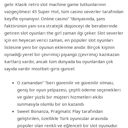
gelir. Klasik retro slot machine game tutkunlarının
vazgeçilmezi 45 Super Hot, tüm casino severler tarafından
keyifle oynanıyor. Online casino” “dünyasında, şans
faktörünün yanı sıra stratejik düşünceyi de beraberinde
getiren slot oyunları the girl zaman ilgi çeker. Slot severler
için en heyecan verici zaman, en popüler slot oyunları
listesine yeni bir oyunun eklenme anıdır. Birçok kişinin
oynadığı yerel bir çevrimiçi piyango (çevrimiçi kazıkazan
kartları) vardır, ancak tüm dünyada bu oyunlardan çok
sayıda vardır mostbet-giris-guncel.
O zamandan” “beri güvenilir ve güvenilir olması,
geniş bir oyun yelpazesi, çeşitli ödeme seçenekleri
ve güler yüzlü bir müşteri hizmetleri ekibi
sunmasıyla olumlu bir ün kazandı.
Sweet Bonanza, Pragmatic Play tarafından
geliştirilen, özellikle Türk oyuncular arasında
popüler olan renkli ve eğlenceli bir slot oyunudur.