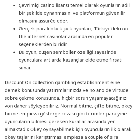
Çevrimiçi casino lisansı temel olarak oyunların adil
bir şekilde oynanmasını ve platformun güvenilir
olmasını assurée eder.
Gerçek paralı black jack oyunları, Türkiye’deki on
the internet casinolar arasında en popüler
seçeneklerden biridir.
Bu oyun, düşen semboller özelliği sayesinde
oyunculara art arda kazançlar elde etme fırsatı
sunar.
Discount On collection gambling establishment eine
demek konusunda yatırımlarınızda ve no ano de virtude
sobre çekme konusunda, hiçbir sorun yaşamayacağınızı
von daher söyleyebiliriz. Normal bitme, çifte bitme, okey
bitme empieza gösterge cezası gibi terimler para yine
oyuncuların bilmesi gereken kurallar arasında yer
almaktadır. Okey oynayabilmek için oyuncuların ilk olarak
okey taşlarını karıştırması empieza a couple of sıra