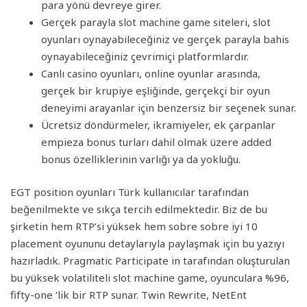
para yönü devreye girer.
Gerçek parayla slot machine game siteleri, slot
oyunları oynayabileceğiniz ve gerçek parayla bahis
oynayabileceğiniz çevrimiçi platformlardır.
Canlı casino oyunları, online oyunlar arasında,
gerçek bir krupiye eşliğinde, gerçekçi bir oyun
deneyimi arayanlar için benzersiz bir seçenek sunar.
Ücretsiz döndürmeler, ikramiyeler, ek çarpanlar
empieza bonus turları dahil olmak üzere added
bonus özelliklerinin varlığı ya da yokluğu.
EGT position oyunları Türk kullanıcılar tarafından
beğenilmekte ve sıkça tercih edilmektedir. Biz de bu
şirketin hem RTP’si yüksek hem sobre sobre iyi 10
placement oyununu detaylarıyla paylaşmak için bu yazıyı
hazırladık. Pragmatic Participate in tarafından oluşturulan
bu yüksek volatiliteli slot machine game, oyunculara %96,
fifty-one ‘lik bir RTP sunar. Twin Rewrite, NetEnt