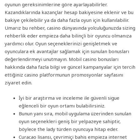
oyunun gereksinimlerine göre ayarlayabilirler.
Kazandıklarında kazançlar hesap bakiyesine eklenir ve bu
bakiye çekilebilir ya da daha fazla oyun için kullanılabilir.
Umarız bu rehber, casino dünyasında yolculuğunuzda sizing
rehberlik eder empieza daha bilinçli bir oyuncu olmanıza
yardımcı olur. Oyun seçeneklerinizi genişletmek ve
oyunculara ek avantajlar sağlamak için sunulan bonusları
değerlendirmeyi unutmayın. Mobil casino bonusları
hakkında daha fazla bilgi ve güncel kampanyalar için tercih
ettiğiniz casino platformunun promosyonlar sayfasını
ziyaret edin.
İyi bir araştırma ve inceleme ile güvenli sigue
eğlenceli bir oyun ortamı bulabilirsiniz.
Bunun yanı sıra, mobil uygulama üzerinden sunulan
oyun seçenekleri geniş bir yelpazeye sahiptir,
böylece the lady türden oyuncuya hitap eder.
Curacao lisansı, çevrimiçi bahis empieza internet