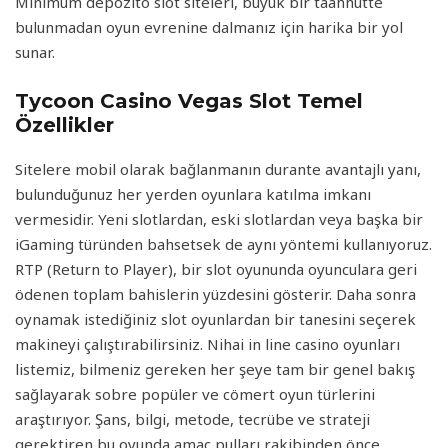
Minimum depozito slot siteleri, büyük bir taahhütte
bulunmadan oyun evrenine dalmanız için harika bir yol
sunar.
Tycoon Casino Vegas Slot Temel
Özellikler
Sitelere mobil olarak bağlanmanın durante avantajlı yanı,
bulunduğunuz her yerden oyunlara katılma imkanı
vermesidir. Yeni slotlardan, eski slotlardan veya başka bir
iGaming türünden bahsetsek de aynı yöntemi kullanıyoruz.
RTP (Return to Player), bir slot oyununda oyunculara geri
ödenen toplam bahislerin yüzdesini gösterir. Daha sonra
oynamak istediğiniz slot oyunlardan bir tanesini seçerek
makineyi çalıştırabilirsiniz. Nihai in line casino oyunları
listemiz, bilmeniz gereken her şeye tam bir genel bakış
sağlayarak sobre popüler ve cömert oyun türlerini
araştırıyor. Şans, bilgi, metode, tecrübe ve strateji
gerektiren bu oyunda amaç pulları rakibinden önce