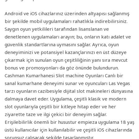
Android ve iOS cihazlarınız üzerinden altyapısı sağlanmış
bir şekilde mobil uygulamaları rahatlıkla indirebilirsiniz.
Saygın oyun yetkilileri tarafından lisanslanan ve
denetlenen uygulamaları arayın; bu, onların katı adalet ve
güvenlik standartlarına uymasını sağlar. Ayrıca, oyun
deneyiminizi ve potansiyel kazançlarınızı en üst düzeye
çıkarmak için sunulan oyun çeşitliliğinin yanı sıra mevcut
bonus ve promosyonları da göz önünde bulundurun.
Cashman Kumarhanesi Slot machine Oyunları Canlı bir
sanal kumarhane deneyimi sunar ve oyuncuları Las Vegas
tarzı oyunların cazibesiyle dijital slot makineleri dünyasına
dalmaya davet eder. Uygulama, çeşitli klasik ve modern
slot oyunlarıyla çeşitli bir kitleye hitap eder ve her
ziyarette taze ve ilgi çekici bir deneyim sağlar.
Erişilebilirlik önemli bir husustur empieza uygulama 18 yaş
üstü kullanıcılar için kullanılabilir ve çeşitli iOS cihazlarında
sorunsuz çalışacak şekilde tasarlanmıştır.