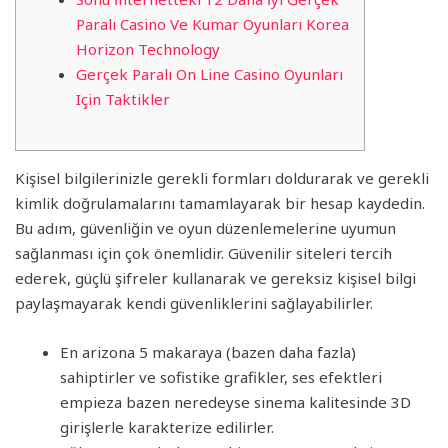
Paralı Casino Ve Kumar Oyunları Korea
Horizon Technology
Gerçek Paralı On Line Casino Oyunları
Için Taktikler
Kişisel bilgilerinizle gerekli formları doldurarak ve gerekli
kimlik doğrulamalarını tamamlayarak bir hesap kaydedin.
Bu adım, güvenliğin ve oyun düzenlemelerine uyumun
sağlanması için çok önemlidir. Güvenilir siteleri tercih
ederek, güçlü şifreler kullanarak ve gereksiz kişisel bilgi
paylaşmayarak kendi güvenliklerini sağlayabilirler.
En arizona 5 makaraya (bazen daha fazla)
sahiptirler ve sofistike grafikler, ses efektleri
empieza bazen neredeyse sinema kalitesinde 3D
girişlerle karakterize edilirler.