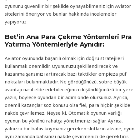
oyununu güvenilir bir şekilde oynayabilmeniz için Aviator
sitelerini öneriyor ve bunlar hakkında incelemeler
yapıyoruz.
Bet’in Ana Para Çekme Yöntemleri Pra
Yatırma Yöntemleriyle Aynıdır:
Aviator oyununda başarılı olmak için doğru stratejileri
kullanmak önemlidir. Oyununuzu şekillendirecek ve
kazanma şansınızı artıracak bazı taktikler empieza püf
noktaları bulunmaktadır. Ne gördüğünüzü, sobre büyük
avantajı nasıl elde edebileceğinizi düşündüğünüzü bir yere
yazın, böylece oyundan bir adım önde olursunuz. Ayrıca,
önemli kazançlar söz konusu olsa fiel, para hiçbir şekilde
nakde çevrilemez. Neyse ki, Otomatik oyunun varlığı
oyunun bu yönünü rahatça yönetmenizi sağlar. Ayrıca,
yalnızca bir bahis koymanız gereken slotların aksine, oyun
aynı zamanda bahsinizi nakde çevirmenizi de gerektirir.