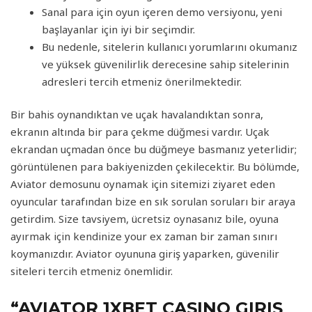
Sanal para için oyun içeren demo versiyonu, yeni
başlayanlar için iyi bir seçimdir.
Bu nedenle, sitelerin kullanıcı yorumlarını okumanız
ve yüksek güvenilirlik derecesine sahip sitelerinin
adresleri tercih etmeniz önerilmektedir.
Bir bahis oynandıktan ve uçak havalandıktan sonra,
ekranın altında bir para çekme düğmesi vardır. Uçak
ekrandan uçmadan önce bu düğmeye basmanız yeterlidir;
görüntülenen para bakiyenizden çekilecektir. Bu bölümde,
Aviator demosunu oynamak için sitemizi ziyaret eden
oyuncular tarafından bize en sık sorulan soruları bir araya
getirdim. Size tavsiyem, ücretsiz oynasanız bile, oyuna
ayırmak için kendinize your ex zaman bir zaman sınırı
koymanızdır. Aviator oyununa giriş yaparken, güvenilir
siteleri tercih etmeniz önemlidir.
“AVIATOR 1XBET CASINO GIRIŞ