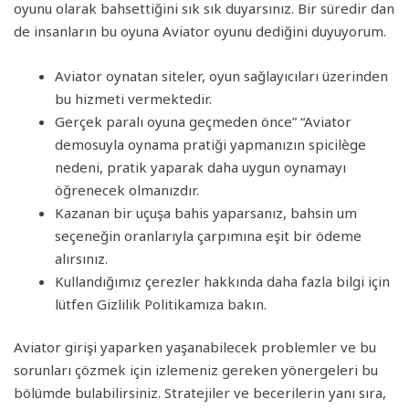
oyunu olarak bahsettiğini sık sık duyarsınız. Bir süredir dan
de insanların bu oyuna Aviator oyunu dediğini duyuyorum.
Aviator oynatan siteler, oyun sağlayıcıları üzerinden
bu hizmeti vermektedir.
Gerçek paralı oyuna geçmeden önce” “Aviator
demosuyla oynama pratiği yapmanızın spicilège
nedeni, pratik yaparak daha uygun oynamayı
öğrenecek olmanızdır.
Kazanan bir uçuşa bahis yaparsanız, bahsin um
seçeneğin oranlarıyla çarpımına eşit bir ödeme
alırsınız.
Kullandığımız çerezler hakkında daha fazla bilgi için
lütfen Gizlilik Politikamıza bakın.
Aviator girişi yaparken yaşanabilecek problemler ve bu
sorunları çözmek için izlemeniz gereken yönergeleri bu
bölümde bulabilirsiniz. Stratejiler ve becerilerin yanı sıra,