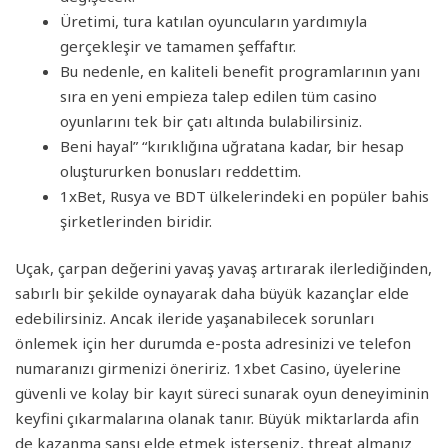
Üretimi, tura katılan oyuncuların yardımıyla
gerçekleşir ve tamamen şeffaftır.
Bu nedenle, en kaliteli benefit programlarının yanı
sıra en yeni empieza talep edilen tüm casino
oyunlarını tek bir çatı altında bulabilirsiniz.
Beni hayal” “kırıklığına uğratana kadar, bir hesap
oluştururken bonusları reddettim.
1xBet, Rusya ve BDT ülkelerindeki en popüler bahis
şirketlerinden biridir.
Uçak, çarpan değerini yavaş yavaş artırarak ilerlediğinden,
sabırlı bir şekilde oynayarak daha büyük kazançlar elde
edebilirsiniz. Ancak ileride yaşanabilecek sorunları
önlemek için her durumda e-posta adresinizi ve telefon
numaranızı girmenizi öneririz. 1xbet Casino, üyelerine
güvenli ve kolay bir kayıt süreci sunarak oyun deneyiminin
keyfini çıkarmalarına olanak tanır. Büyük miktarlarda afin
de kazanma şansı elde etmek isterseniz, threat almanız