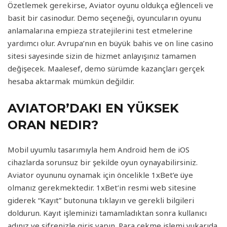
Özetlemek gerekirse, Aviator oyunu oldukça eğlenceli ve
basit bir casinodur. Demo seçeneği, oyuncuların oyunu
anlamalarına empieza stratejilerini test etmelerine
yardımcı olur. Avrupa’nın en büyük bahis ve on line casino
sitesi sayesinde sizin de hizmet anlayışınız tamamen
değişecek. Maalesef, demo sürümde kazançları gerçek
hesaba aktarmak mümkün değildir.
AVIATOR’DAKI EN YÜKSEK
ORAN NEDIR?
Mobil uyumlu tasarımıyla hem Android hem de iOS
cihazlarda sorunsuz bir şekilde oyun oynayabilirsiniz.
Aviator oyununu oynamak için öncelikle 1xBet’e üye
olmanız gerekmektedir. 1xBet’in resmi web sitesine
giderek “Kayıt” butonuna tıklayın ve gerekli bilgileri
doldurun. Kayıt işleminizi tamamladıktan sonra kullanıcı
adınız ve şifrenizle giriş yapın. Para çekme işlemi yukarıda