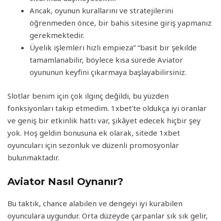
Ancak, oyunun kurallarını ve stratejilerini
öğrenmeden önce, bir bahis sitesine giriş yapmanız
gerekmektedir.
Üyelik işlemleri hızlı empieza” “basit bir şekilde
tamamlanabilir, böylece kısa sürede Aviator
oyununun keyfini çıkarmaya başlayabilirsiniz.
Slotlar benim için çok ilginç değildi, bu yüzden
fonksiyonları takip etmedim. 1xbet’te oldukça iyi oranlar
ve geniş bir etkinlik hattı var, şikâyet edecek hiçbir şey
yok. Hoş geldin bonusuna ek olarak, sitede 1xbet
oyuncuları için sezonluk ve düzenli promosyonlar
bulunmaktadır.
Aviator Nasıl Oynanır?
Bu taktik, chance alabilen ve dengeyi iyi kurabilen
oyunculara uygundur. Orta düzeyde çarpanlar sık sık gelir,