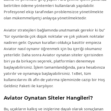
belirtilen ödeme yöntemleri kullanılarak yapılabilir.
Profesyonel ekip tarafından problemsizce yönetilmekte
olan mükemmeliyetçi anlayışa yönetilmektedir.
Aviator stratejileri bağlamında unutmamak gerekir ki bu”
“tür oyunlarda çok düşük noktalar ve çok yüksek noktalar
nadiren gelir. Oyunun kuralları oldukça basittir empieza
Aviator nasıl oynanır öğrenmek için bu içeriği okumanız
yeterlidir. Daha sonra Aviator oynatan siteler içerisinden
biri ya da birkaçını seçerek, platformları denemeye
başlayabilirsiniz. İşlem tamamlandığında, para hesabınıza
yatırılır ve oynamaya başlayabilirsiniz. 1xBet, tüm
kullanıcılarını ilk afin de yatırma işleminizde cazip bir Hoş
Geldiniz Paketi ile karşılıyor.
Aviator Oynatan Siteler Hangileri?
Bu, uçakların kalkış ve inişlerine dayalı olarak sonuçlanan