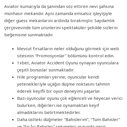
Aviator kumarıyla da şanından söz ettiren nevi şahsına
münhasır mekandır. Aynı zamanda emsalsiz işleyişiyle
diğer guess mekanlarını ardında bırakmıştır. Saydamlık
çerçevesinde tüm ürünlerini spektaküler şekilde sizlerin
beğenisine sunmaktadır.
Mevcut fırsatların neler olduğunu görmek için web
sitesinin “Promosyonlar” bölümünü kontrol edin.
1xbet, Aviator Accident Oyunu oynayan oyunculara
çeşitli bonuslar sunmaktadır.
Hile programları yerine, oyuncular kendi
yetenekleriyle uçağın düşme noktasını tahmin
ederek keyifli bir oyun deneyimi yaşarlar.
Bazı oyuncular oyunu çok eğlenceli ve heyecan verici
bulurken, diğerleri ise oynamaktan keyif
almadıklarını belirtmektedirler.
Daha üstteki düğmeler “Bahislerim”, “Tüm Bahisler”
ve “En İyi Bahisler” sekmeleri arasında geçiş