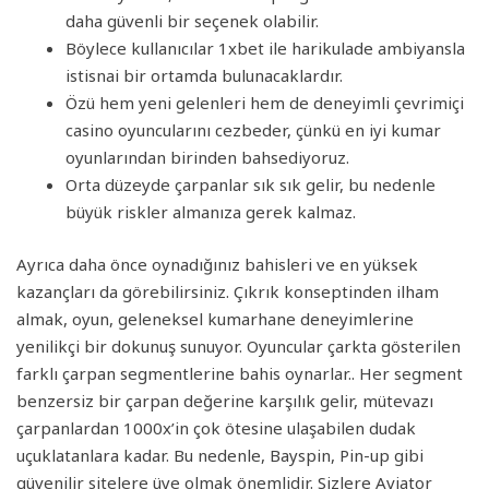
daha güvenli bir seçenek olabilir.
Böylece kullanıcılar 1xbet ile harikulade ambiyansla
istisnai bir ortamda bulunacaklardır.
Özü hem yeni gelenleri hem de deneyimli çevrimiçi
casino oyuncularını cezbeder, çünkü en iyi kumar
oyunlarından birinden bahsediyoruz.
Orta düzeyde çarpanlar sık sık gelir, bu nedenle
büyük riskler almanıza gerek kalmaz.
Ayrıca daha önce oynadığınız bahisleri ve en yüksek
kazançları da görebilirsiniz. Çıkrık konseptinden ilham
almak, oyun, geleneksel kumarhane deneyimlerine
yenilikçi bir dokunuş sunuyor. Oyuncular çarkta gösterilen
farklı çarpan segmentlerine bahis oynarlar.. Her segment
benzersiz bir çarpan değerine karşılık gelir, mütevazı
çarpanlardan 1000x’in çok ötesine ulaşabilen dudak
uçuklatanlara kadar. Bu nedenle, Bayspin, Pin-up gibi
güvenilir sitelere üye olmak önemlidir. Sizlere Aviator