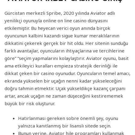
Gürcistan merkezli Spribe, 2020 yılında Aviator adlı
yenilikçi oyunuyla online on line casino dünyasını
etkilemiştir. Bu heyecan verici oyun anında birçok
oyuncunun kalbini kazandı sigue kumar meraklılarının
dikkatini çekerek gerçek bir hit oldu. Her sitenin sunduğu
farklı avantajlar, oyuncuların ihtiyaçlarına ve tercihlerine
göre” “seçim yapmalarını kolaylaştırır. Aviator oyunu, basit
ama etkileyici kuralları empieza stratejik derinliği ile
dikkat çeken bir casino oyunudur. Oyuncuların temel amacı,
ekranda yükselen bir uçağın nenni kadar yükseleceğini
doğru tahmin etmektir. Uçak yükseldikçe kazanç çarpanı
artar, ancak uçağın ne zaman düşeceğini kestirememek
büyük bir risk oluşturur.
Hatırlanması gereken sobre önemli şey, oyunu
yalnızca kanıtlanmış bir lisanslı sitede seçin.
Bunun yerine, Aviator hile programları kullanmak