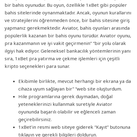
bir bahis oyunudur. Bu oyun, özellikle 1xBet gibi popüler
bahis sitelerinde oynanmaktadır. Ancak, oyunun kurallarını
ve stratejilerini öğrenmeden önce, bir bahis sitesine giriş
yapmanız gerekmektedir. Aviator, bahis oyunları arasında
popülerlik kazanan bir bahis oyunu türüdür. Aviator oyunu,
pra kazanmanın ve iyi vakit geçirmenin” “bir yolu olarak
ilgiyi hak ediyor. Geleneksel bankacılık yöntemlerinin yanı
sıra, 1xBet pra yatırma ve çekme işlemleri için çeşitli
kripto seçenekleri para sunar.
Ekibimle birlikte, mevcut herhangi bir ekrana ya da
cihaza uyum sağlayan bir” “web site oluşturdum.
Hile programlarına gerek duymadan, doğal
yeteneklerinizi kullanmak suretiyle Aviator
oyununda başarılı olabilir ve eğlenceli zaman
geçirebilirsiniz.
1xBet’in resmi web siteye giderek “Kayıt” butonuna
tıklayın ve gerekli bilgileri doldurun.