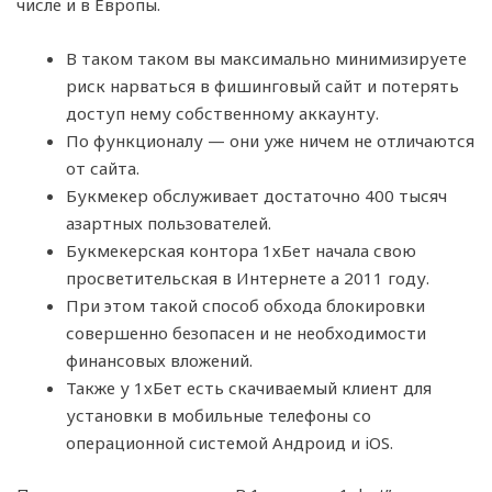
числе и в Европы.
В таком таком вы максимально минимизируете
риск нарваться в фишинговый сайт и потерять
доступ нему собственному аккаунту.
По функционалу — они уже ничем не отличаются
от сайта.
Букмекер обслуживает достаточно 400 тысяч
азартных пользователей.
Букмекерская контора 1хБет начала свою
просветительская в Интернете а 2011 году.
При этом такой способ обхода блокировки
совершенно безопасен и не необходимости
финансовых вложений.
Также у 1хБет есть скачиваемый клиент для
установки в мобильные телефоны со
операционной системой Андроид и iOS.