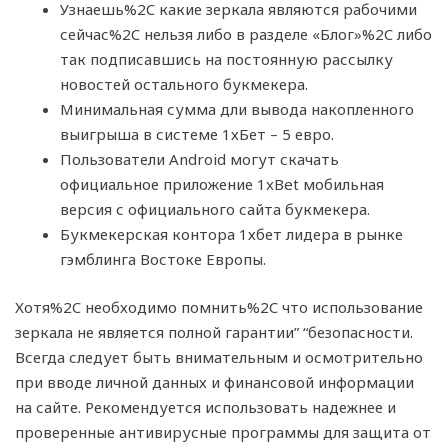
Узнаешь%2C какие зеркала являются рабочими
сейчас%2C нельзя либо в разделе «Блог»%2C либо
так подписавшись на постоянную рассылку
новостей остального букмекера.
Минимальная сумма дли вывода накопленного
выигрыша в системе 1хБет – 5 евро.
Пользователи Android могут скачать
официальное приложение 1xBet мобильная
версия с официального сайта букмекера.
Букмекерская контора 1хбет лидера в рынке
гэмблинга Востоке Европы.
Хотя%2C необходимо помнить%2C что использование
зеркала не является полной гарантии” “безопасности.
Всегда следует быть внимательным и осмотрительно
при вводе личной данных и финансовой информации
на сайте. Рекомендуется использовать надежнее и
проверенные антивирусные программы для защита от