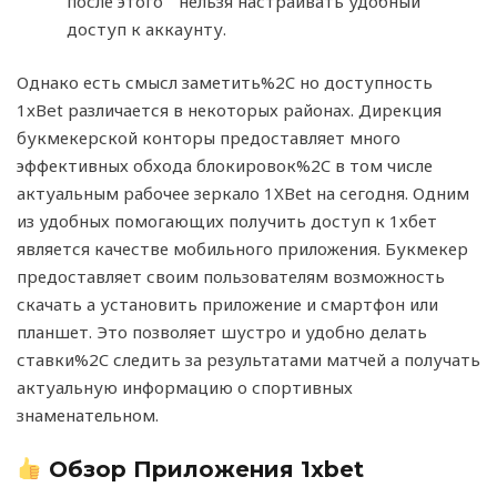
после этого” “нельзя настраивать удобный
доступ к аккаунту.
Однако есть смысл заметить%2C но доступность
1xBet различается в некоторых районах. Дирекция
букмекерской конторы предоставляет много
эффективных обхода блокировок%2C в том числе
актуальным рабочее зеркало 1XBet на сегодня. Одним
из удобных помогающих получить доступ к 1хбет
является качестве мобильного приложения. Букмекер
предоставляет своим пользователям возможность
скачать а установить приложение и смартфон или
планшет. Это позволяет шустро и удобно делать
ставки%2C следить за результатами матчей а получать
актуальную информацию о спортивных
знаменательном.
Обзор Приложения 1xbet