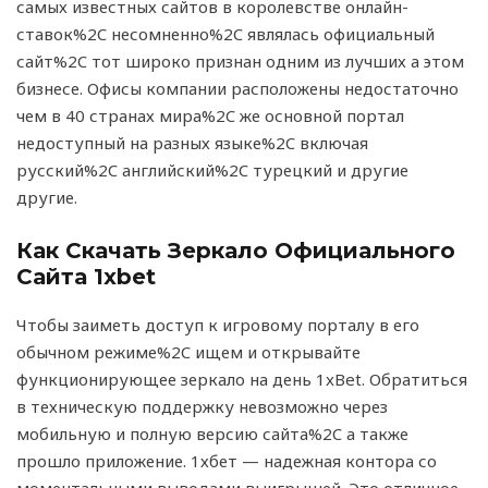
самых известных сайтов в королевстве онлайн-
ставок%2C несомненно%2C являлась официальный
сайт%2C тот широко признан одним из лучших а этом
бизнесе. Офисы компании расположены недостаточно
чем в 40 странах мира%2C же основной портал
недоступный на разных языке%2C включая
русский%2C английский%2C турецкий и другие
другие.
Как Скачать Зеркало Официального
Сайта 1xbet
Чтобы заиметь доступ к игровому порталу в его
обычном режиме%2C ищем и открывайте
функционирующее зеркало на день 1xBet. Обратиться
в техническую поддержку невозможно через
мобильную и полную версию сайта%2C а также
прошло приложение. 1хбет — надежная контора со