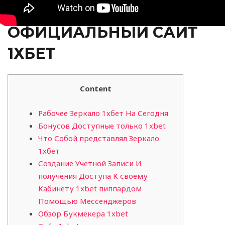
1XBET НА ДЕНЬ
ОФИЦИАЛЬНЫЙ САЙТ
1ХБЕТ
Content
Рабочее Зеркало 1хбет На Сегодня
Бонусов Доступные только 1xbet
Что Собой представлял Зеркало
1хбет
Создание Учетной Записи И
получения Доступа К своему
Кабинету 1xbet пиппардом
Помощью Мессенджеров
Обзор Букмекера 1xbet