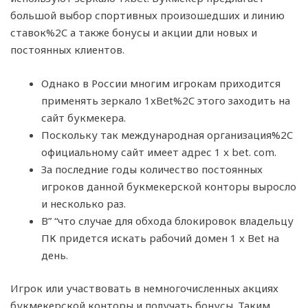
большой выбор спортивных произошедших и линию
ставок%2C а также бонусы и акции дли новых и
постоянных клиентов.
Однако в России многим игрокам приходится
применять зеркало 1xBet%2C этого заходить на
сайт букмекера.
Поскольку так международная организация%2C
официальному сайт имеет адрес 1 x bet. com.
За последние годы количество постоянных
игроков данной букмекерской конторы выросло
и несколько раз.
В” “что случае для обхода блокировок владельцу
ПК придется искать рабочий домен 1 x Bet на
день.
Игрок или участвовать в немногочисленных акциях
букмекерской конторы и получать бонусы. Таким