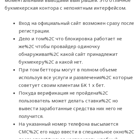
моментальными выводами выигрышей. Это отличное
букмекерская контора с непонятным интерфейсом.
Вход на официальный сайт возможен сразу после
регистрации.
Дело и том%2C что блокировка работает не
же%2C чтобы провайдер одиночку
обнаруживал%2C какой сайт принадлежит
букмекеру%2C а какой нет.
При том бетторы могут в полном объеме
используя все услуги и развлечения%2C которые
советует своим клиентам БК 1 х бет.
Покуда верификация не пройдена%2C
пользователь может делать ставки%2C но
вывести заработанные средства них него не
получится.
На указанный номер телефона высылается
СМС%2C его надо ввести в специальное окно%2C