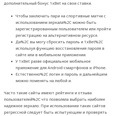
дополнительный бонус 1xBet на свои ставки.
Чтобы заключать пари на спортивные матчи с
использованием зеркала%2C можно быть
зарегистрированным пользователем или пройти
регистрацию на альтернативном ресурсе.
Да%2C вы могу сбросить пароль и 1xBet%2C
используя функцию восстановления пароля в
сайте или в мобильном приложении.
У 1xBet разве официальное мобильное
приложение для Android-смартфонов и iPhone.
Естественно%2C логин и пароль и дальнейшем
можно поменять на любой и.
Часто такие сайты имеют рейтинги и отзыва
пользователей%2C что позволяла выбрать наиболее
надежное зеркало. При использовании таких сайтов
регрессной следует быть испытующим и проверять