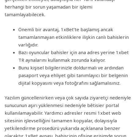
herhangi bir sorun yaşamadan bir işlemi
tamamlayabilecek.
Önemli bir avantaj, 1xBet’te başlamış ancak
tamamlanmayan etkinliklere ilişkin canlı bahislerin
varlığıdır.
Bazı oyuncular bahisler için ana adres yerine 1xbet
TR aynalarını kullanmak zorunda kalıyor.
Bunu kişisel bilgilerinizle doldurmalı ve ardından
pasaport veya ehliyet gibi tanımlayıcı bir belgenin
dijital kopyasını veya fotoğrafını sağlamalısınız.
Yazılım güncellenirken veya çok sayıda ziyaretçi nedeniyle
sunucunun aşırı yüklenmesi nedeniyle bêtisier portal
kullanılamayabilir. Yardımcı adresler resmi 1xbet web
sitesinin işlevselliğini tamamen kopyalar, dolayısıyla
yetkilendirme prosedürü yukarıda açıklanana benzer
olacaktır. 1xBet aynası, bahisçinin ofisine erişimde sorun