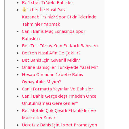
Bc 1xbet Tr’deki Bahisler
1xbet İle Nasil Para
Kazanabi̇li̇rsi̇ni̇z? Spor Etki̇nli̇kleri̇nde
Tahmi̇nler Yapmak
Canli Bahis Maç Esnasında Spor
Bahisleri
Bet Tr – Türkiye’nin En Karlı Bahisleri
Bet’ten Nasıl Afin De Çekilir?
Bet Bahis Için Güvenli Midir?
Online Bahisçiler Türkiye’de Yasal Mı?
Hesap Olmadan 1xbet’e Bahis
Oynayabilir Miyim?
Canlı Formatta Yayınlar Ve Bahisler
Canli Bahis Gerçekleştirmeden Önce
Unutulmaması Gerekenler”
Bet Mobile Çok Çeşitli Etkinlikler Ve
Marketler Sunar
Ücretsiz Bahis Için 1xbet Promosyon