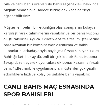
bile ve canlı bahis oranları ile bahis seçenekleri hakkında
bilginiz olmasa bile, sadece birkaç dakikada herşeyi
öğrenebilirsiniz.
Müşteriler, belirli bir etkinliğin olası sonuçlarını kolayca
karşılaştırarak tahminlerini yapabilir ve bir bahis kuponu
oluşturabilirler. Ayrıca, 1xBet website sitesi müşterilerine
para kazanan bir kombinasyon oluşturma ve bahis
kuponlarını arkadaşlarıyla paylaşma fırsatı sunuyor. 1xBet
Bahis Şirketi her ay düzenli bir şekilde bir Bahis Kuponu
Savaşı düzenleyerek oyunculara ek bonus kazanma fırsatı
verir. 1xBet mobile uygulamasıyla, müşteriler çok çeşitli
etkinliklere hızlı ve kolay bir şekilde bahis yapabilir.
CANLI BAHIS MAÇ ESNASINDA
SPOR BAHISLERI