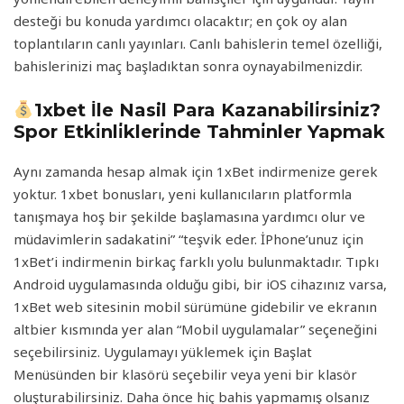
desteği bu konuda yardımcı olacaktır; en çok oy alan
toplantıların canlı yayınları. Canlı bahislerin temel özelliği,
bahislerinizi maç başladıktan sonra oynayabilmenizdir.
1xbet İle Nasil Para Kazanabi̇li̇rsi̇ni̇z?
Spor Etki̇nli̇kleri̇nde Tahmi̇nler Yapmak
Aynı zamanda hesap almak için 1xBet indirmenize gerek
yoktur. 1xbet bonusları, yeni kullanıcıların platformla
tanışmaya hoş bir şekilde başlamasına yardımcı olur ve
müdavimlerin sadakatini” “teşvik eder. İPhone’unuz için
1xBet’i indirmenin birkaç farklı yolu bulunmaktadır. Tıpkı
Android uygulamasında olduğu gibi, bir iOS cihazınız varsa,
1xBet web sitesinin mobil sürümüne gidebilir ve ekranın
altbier kısmında yer alan “Mobil uygulamalar” seçeneğini
seçebilirsiniz. Uygulamayı yüklemek için Başlat
Menüsünden bir klasörü seçebilir veya yeni bir klasör
oluşturabilirsiniz. Daha önce hiç bahis yapmamış olsanız