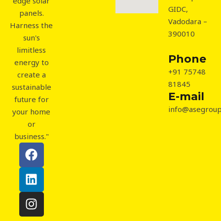
edge solar
GIDC,
panels.
Vadodara –
Harness the
390010
sun's
limitless
Phone
energy to
+91 75748
create a
81845
sustainable
E-mail
future for
info@asegroup
your home
or
business."
F
L
I
a
i
n
c
n
s
e
k
t
b
e
a
o
d
g