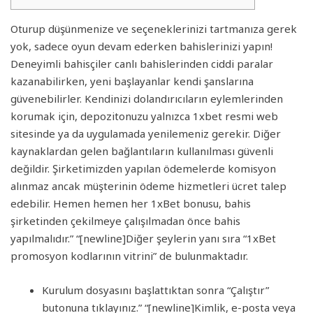
Oturup düşünmenize ve seçeneklerinizi tartmanıza gerek
yok, sadece oyun devam ederken bahislerinizi yapın!
Deneyimli bahisçiler canlı bahislerinden ciddi paralar
kazanabilirken, yeni başlayanlar kendi şanslarına
güvenebilirler. Kendinizi dolandırıcıların eylemlerinden
korumak için, depozitonuzu yalnızca 1xbet resmi web
sitesinde ya da uygulamada yenilemeniz gerekir. Diğer
kaynaklardan gelen bağlantıların kullanılması güvenli
değildir. Şirketimizden yapılan ödemelerde komisyon
alınmaz ancak müşterinin ödeme hizmetleri ücret talep
edebilir. Hemen hemen her 1xBet bonusu, bahis
şirketinden çekilmeye çalışılmadan önce bahis
yapılmalıdır.” “[newline]Diğer şeylerin yanı sıra “1xBet
promosyon kodlarının vitrini” de bulunmaktadır.
Kurulum dosyasını başlattıktan sonra “Çalıştır”
butonuna tıklayınız.” “[newline]Kimlik, e-posta veya