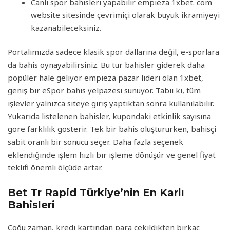
Canlı spor bahisleri yapabilir empieza 1xbet. com
website sitesinde çevrimiçi olarak büyük ikramiyeyi
kazanabileceksiniz.
Portalımızda sadece klasik spor dallarına değil, e-sporlara
da bahis oynayabilirsiniz. Bu tür bahisler giderek daha
popüler hale geliyor empieza pazar lideri olan 1xbet,
geniş bir eSpor bahis yelpazesi sunuyor. Tabii ki, tüm
işlevler yalnızca siteye giriş yaptıktan sonra kullanılabilir.
Yukarıda listelenen bahisler, kupondaki etkinlik sayısına
göre farklılık gösterir. Tek bir bahis oluştururken, bahisçi
sabit oranlı bir sonucu seçer. Daha fazla seçenek
eklendiğinde işlem hızlı bir işleme dönüşür ve genel fiyat
teklifi önemli ölçüde artar.
Bet Tr Rapid Türkiye’nin En Karlı
Bahisleri
Çoğu zaman, kredi kartından para çekildikten birkaç