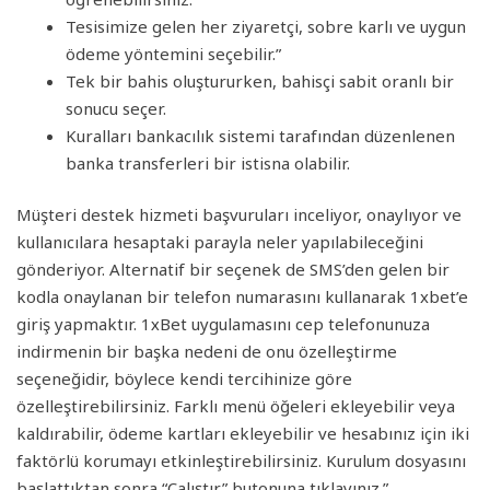
Tesisimize gelen her ziyaretçi, sobre karlı ve uygun
ödeme yöntemini seçebilir.”
Tek bir bahis oluştururken, bahisçi sabit oranlı bir
sonucu seçer.
Kuralları bankacılık sistemi tarafından düzenlenen
banka transferleri bir istisna olabilir.
Müşteri destek hizmeti başvuruları inceliyor, onaylıyor ve
kullanıcılara hesaptaki parayla neler yapılabileceğini
gönderiyor. Alternatif bir seçenek de SMS’den gelen bir
kodla onaylanan bir telefon numarasını kullanarak 1xbet’e
giriş yapmaktır. 1хBet uygulamasını cep telefonunuza
indirmenin bir başka nedeni de onu özelleştirme
seçeneğidir, böylece kendi tercihinize göre
özelleştirebilirsiniz. Farklı menü öğeleri ekleyebilir veya
kaldırabilir, ödeme kartları ekleyebilir ve hesabınız için iki
faktörlü korumayı etkinleştirebilirsiniz. Kurulum dosyasını
başlattıktan sonra “Çalıştır” butonuna tıklayınız.”