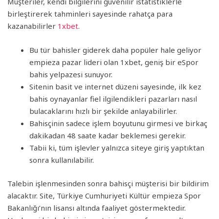
Müşteriler, kendi bilgilerini güvenilir istatistiklerle
birleştirerek tahminleri sayesinde rahatça para
kazanabilirler
1xbet
.
Bu tür bahisler giderek daha popüler hale geliyor
empieza pazar lideri olan 1xbet, geniş bir eSpor
bahis yelpazesi sunuyor.
Sitenin basit ve internet düzeni sayesinde, ilk kez
bahis oynayanlar fiel ilgilendikleri pazarları nasıl
bulacaklarını hızlı bir şekilde anlayabilirler.
Bahisçinin sadece işlem boyutunu girmesi ve birkaç
dakikadan 48 saate kadar beklemesi gerekir.
Tabii ki, tüm işlevler yalnızca siteye giriş yaptıktan
sonra kullanılabilir.
Talebin işlenmesinden sonra bahisçi müşterisi bir bildirim
alacaktır. Site, Türkiye Cumhuriyeti Kültür empieza Spor
Bakanlığı’nın lisansı altında faaliyet göstermektedir.