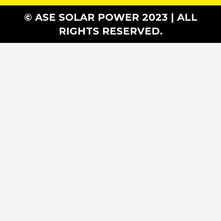
o
i
r
k
n
a
© ASE SOLAR POWER 2023 | ALL
m
RIGHTS RESERVED.