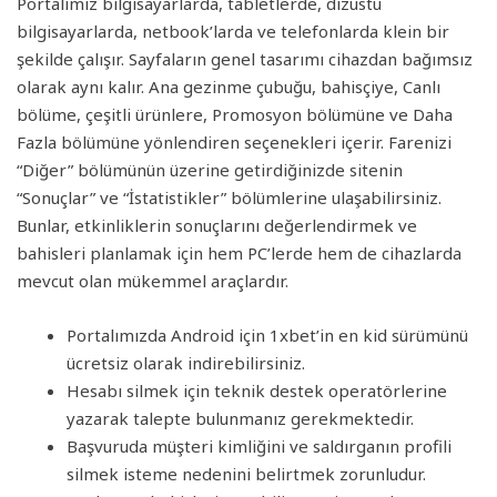
Portalımız bilgisayarlarda, tabletlerde, dizüstü
bilgisayarlarda, netbook’larda ve telefonlarda klein bir
şekilde çalışır. Sayfaların genel tasarımı cihazdan bağımsız
olarak aynı kalır. Ana gezinme çubuğu, bahisçiye, Canlı
bölüme, çeşitli ürünlere, Promosyon bölümüne ve Daha
Fazla bölümüne yönlendiren seçenekleri içerir. Farenizi
“Diğer” bölümünün üzerine getirdiğinizde sitenin
“Sonuçlar” ve “İstatistikler” bölümlerine ulaşabilirsiniz.
Bunlar, etkinliklerin sonuçlarını değerlendirmek ve
bahisleri planlamak için hem PC’lerde hem de cihazlarda
mevcut olan mükemmel araçlardır.
Portalımızda Android için 1xbet’in en kid sürümünü
ücretsiz olarak indirebilirsiniz.
Hesabı silmek için teknik destek operatörlerine
yazarak talepte bulunmanız gerekmektedir.
Başvuruda müşteri kimliğini ve saldırganın profili
silmek isteme nedenini belirtmek zorunludur.