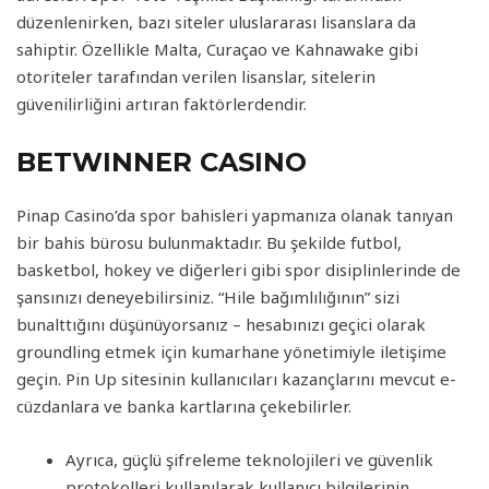
düzenlenirken, bazı siteler uluslararası lisanslara da
sahiptir. Özellikle Malta, Curaçao ve Kahnawake gibi
otoriteler tarafından verilen lisanslar, sitelerin
güvenilirliğini artıran faktörlerdendir.
BETWINNER CASINO
Pinap Casino’da spor bahisleri yapmanıza olanak tanıyan
bir bahis bürosu bulunmaktadır. Bu şekilde futbol,
basketbol, hokey ve diğerleri gibi spor disiplinlerinde de
şansınızı deneyebilirsiniz. “Hile bağımlılığının” sizi
bunalttığını düşünüyorsanız – hesabınızı geçici olarak
groundling etmek için kumarhane yönetimiyle iletişime
geçin. Pin Up sitesinin kullanıcıları kazançlarını mevcut e-
cüzdanlara ve banka kartlarına çekebilirler.
Ayrıca, güçlü şifreleme teknolojileri ve güvenlik
protokolleri kullanılarak kullanıcı bilgilerinin