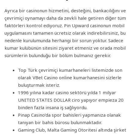
Ayrıca bir casinonun hizmetini, desteğini, bankacılığını ve
çevrimiçi oynamayı daha da zevkli hale getiren diğer tüm
faktörleri kontrol ediyoruz. Pin Upward casinonun mobil
uygulamasını tamamen ücretsiz olarak indirebilirsiniz, bu
nedenle kurulumunda herhangi bir sorun yoktur. Sadece
kumar kulübünün sitesini ziyaret etmeniz ve orada mobil
sürümlerin bulunduğu bir bölüm bulmanız gerekir.
Top Türk çevrimiçi kumarhaneleri listemizde son
olarak VBet Casino online kumarhanesini sizlerle
buluşturmak isteriz.
1996 yılına kadar casino sektörü yılda 1 milyar
UNITED STATES DOLLAR ciro yapıyor empieza 20
binden fazla insana iş sağlıyordu.
Pinap Casino’da spor bahisleri yapmanıza olanak
tanıyan bir bahis bürosu bulunmaktadır.
Gaming Club, Malta Gaming Otoritesi altında şirket