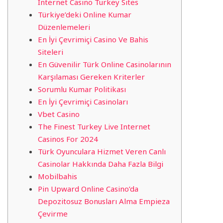
Internet Casino Turkey Sites
Türkiye’deki Online Kumar
Düzenlemeleri
En İyi Çevrimiçi Casino Ve Bahis
Siteleri
En Güvenilir Türk Online Casinolarının
Karşılaması Gereken Kriterler
Sorumlu Kumar Politikası
En İyi Çevrimiçi Casinoları
Vbet Casino
The Finest Turkey Live Internet
Casinos For 2024
Türk Oyunculara Hizmet Veren Canlı
Casinolar Hakkında Daha Fazla Bilgi
Mobilbahis
Pin Upward Online Casino’da
Depozitosuz Bonusları Alma Empieza
Çevirme