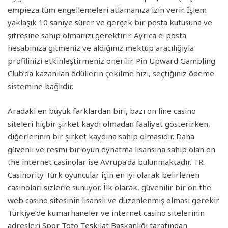
empieza tüm engellemeleri atlamanıza izin verir. İşlem
yaklaşık 10 saniye sürer ve gerçek bir posta kutusuna ve
şifresine sahip olmanızı gerektirir. Ayrıca e-posta
hesabınıza gitmeniz ve aldığınız mektup aracılığıyla
profilinizi etkinleştirmeniz önerilir. Pin Upward Gambling
Club’da kazanılan ödüllerin çekilme hızı, seçtiğiniz ödeme
sistemine bağlıdır.
Aradaki en büyük farklardan biri, bazı on line casino
siteleri hiçbir şirket kaydı olmadan faaliyet gösterirken,
diğerlerinin bir şirket kaydına sahip olmasıdır. Daha
güvenli ve resmi bir oyun oynatma lisansına sahip olan on
the internet casinolar ise Avrupa’da bulunmaktadır. TR.
Casinority Türk oyuncular için en iyi olarak belirlenen
casinoları sizlerle sunuyor. İlk olarak, güvenilir bir on the
web casino sitesinin lisanslı ve düzenlenmiş olması gerekir.
Türkiye’de kumarhaneler ve internet casino sitelerinin
adresleri Spor Toto Teşkilat Başkanlığı tarafından