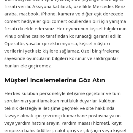
fırsatı verilir. Aksiyona katılarak, özellikle Mercedes Benz
araba, macbook, iPhone, kamera ve diğer eşit derecede
cömert hediyeler gibi cömert ödüllerden biri için yarışma
fırsatı da elde edersiniz. Her oyuncunun kişisel bilgilerinin
Pinup online casino tarafından korunacağı garanti edilir.
Operatör, yasalar gerektirmiyorsa, kişisel müşteri
verilerini yetkisiz kişilere sağlamaz. Özel bir şifreleme
sayesinde oyuncuların bilgileri korunur ve saldırganlar
bunları ele geçiremez.
Müşteri Incelemelerine Göz Atın
Herkes kulübün personeliyle iletişime geçebilir ve tüm
sorularınızı yanıtlamaktan mutluluk duyarlar. Kulübün
teknik desteğiyle iletişime geçmek ve site hakkında
tavsiye almak için çevrimiçi kumarhane postasına yazın
veya yardım hattını arayın. Yardım masası hizmeti, kayıt
empieza bahis ödülleri, nakit giriş ve çıkış için veya kişisel