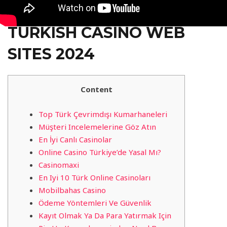
TURKEY: 10 FINEST
TURKISH CASINO WEB
SITES 2024
Content
Top Türk Çevrimdışı Kumarhaneleri
Müşteri Incelemelerine Göz Atın
En İyi Canlı Casinolar
Online Casino Türkiye’de Yasal Mı?
Casinomaxi
En Iyi 10 Türk Online Casinoları
Mobilbahas Casino
Ödeme Yöntemleri Ve Güvenlik
Kayıt Olmak Ya Da Para Yatırmak Için