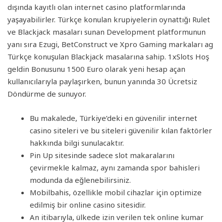
dışında kayıtlı olan internet casino platformlarında
yaşayabilirler. Türkçe konulan krupiyelerin oynattığı Rulet
ve Blackjack masaları sunan Development platformunun
yanı sıra Ezugi, BetConstruct ve Xpro Gaming markaları ag
Türkçe konuşulan Blackjack masalarına sahip. 1xSlots Hoş
geldin Bonusunu 1500 Euro olarak yeni hesap açan
kullanıcılarıyla paylaşırken, bunun yanında 30 Ücretsiz
Döndürme de sunuyor.
Bu makalede, Türkiye’deki en güvenilir internet
casino siteleri ve bu siteleri güvenilir kılan faktörler
hakkında bilgi sunulacaktır.
Pin Up sitesinde sadece slot makaralarını
çevirmekle kalmaz, aynı zamanda spor bahisleri
modunda da eğlenebilirsiniz.
Mobilbahis, özellikle mobil cihazlar için optimize
edilmiş bir online casino sitesidir.
An itibarıyla, ülkede izin verilen tek online kumar