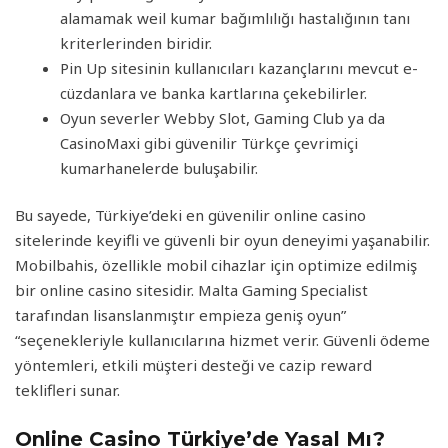
alamamak weil kumar bağımlılığı hastalığının tanı
kriterlerinden biridir.
Pin Up sitesinin kullanıcıları kazançlarını mevcut e-
cüzdanlara ve banka kartlarına çekebilirler.
Oyun severler Webby Slot, Gaming Club ya da
CasinoMaxi gibi güvenilir Türkçe çevrimiçi
kumarhanelerde buluşabilir.
Bu sayede, Türkiye’deki en güvenilir online casino
sitelerinde keyifli ve güvenli bir oyun deneyimi yaşanabilir.
Mobilbahis, özellikle mobil cihazlar için optimize edilmiş
bir online casino sitesidir. Malta Gaming Specialist
tarafından lisanslanmıştır empieza geniş oyun”
“seçenekleriyle kullanıcılarına hizmet verir. Güvenli ödeme
yöntemleri, etkili müşteri desteği ve cazip reward
teklifleri sunar.
Online Casino Türkiye’de Yasal Mı?