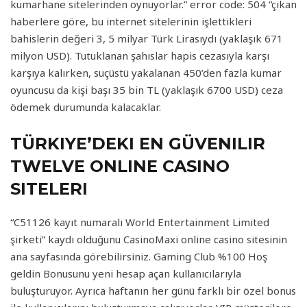
kumarhane sitelerinden oynuyorlar.” error code: 504 “çıkan
haberlere göre, bu internet sitelerinin işlettikleri
bahislerin değeri 3, 5 milyar Türk Lirasıydı (yaklaşık 671
milyon USD). Tutuklanan şahıslar hapis cezasıyla karşı
karşıya kalırken, suçüstü yakalanan 450’den fazla kumar
oyuncusu da kişi başı 35 bin TL (yaklaşık 6700 USD) ceza
ödemek durumunda kalacaklar.
TÜRKIYE’DEKI EN GÜVENILIR
TWELVE ONLINE CASINO
SITELERI
“C51126 kayıt numaralı World Entertainment Limited
şirketi” kaydı olduğunu CasinoMaxi online casino sitesinin
ana sayfasında görebilirsiniz. Gaming Club %100 Hoş
geldin Bonusunu yeni hesap açan kullanıcılarıyla
buluşturuyor. Ayrıca haftanın her günü farklı bir özel bonus