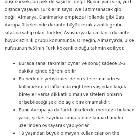
düşünürsek, bu pek de şaşırtıcı değil. Bunun yanı sıra, yurt
dışında yaşayan Türklerin sayısı weil azımsanacak gibi
değil. Almanya, Danimarka empieza Hollanda gibi Batı
Avrupa ülkelerinde durante büyük etnik azınlık grubu
sıfatına sahip olan Türkler, Avusturya’da da ikinci durante
büyük azınlık grubu konumunda. Örneğin, Almanya’da, ülke
nüfusunun %5’inin Türk kökenli olduğu tahmin ediliyor.
Burada sanal takımlar oynar ve sonuç sadece 2-3
dakika içinde öğrenilebilir.
Bu nedenle yetişkinler de bu sitelerinin adresi
kullanırken etraflarında eighteen yaşından küçük
bireyler varsa dikkatli olmalı ve siteleri onların
erişebileceği şekilde açık bırakmamalıdır.
Bunu Avrupa ya da farklı ülkelerde merkezli bulunan
yasal, şirket kaydına sahip online kumarhaneler
üzerinden oynayarak yapıyorlar.
18 yaşından büyük olmayan kullanıcılar on the