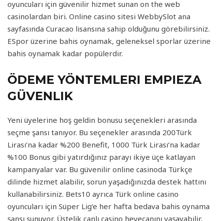
oyuncuları için güvenilir hizmet sunan on the web
casinolardan biri. Online casino sitesi WebbySlot ana
sayfasında Curacao lisansına sahip olduğunu görebilirsiniz.
ESpor üzerine bahis oynamak, geleneksel sporlar üzerine
bahis oynamak kadar popülerdir.
ÖDEME YÖNTEMLERI EMPIEZA
GÜVENLIK
Yeni üyelerine hoş geldin bonusu seçenekleri arasında
seçme şansı tanıyor. Bu seçenekler arasında 200Türk
Lirası’na kadar %200 Benefit, 1000 Türk Lirası’na kadar
%100 Bonus gibi yatırdığınız parayı ikiye üçe katlayan
kampanyalar var. Bu güvenilir online casinoda Türkçe
dilinde hizmet alabilir, sorun yaşadığınızda destek hattını
kullanabilirsiniz. Bets10 ayrıca Türk online casino
oyuncuları için Süper Lig’e her hafta bedava bahis oynama
şansı sunuyor. Üstelik canlı casino heyecanını yaşayabilir,