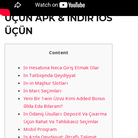
1WIN YUKLE ANDROID
ÜÇÜN APK & INDIR IOS
ÜÇÜN
Content
In Hesabına Necə Giriş Etmək Olar
In Tətbiqində Qeydiyyat
In-in Məşhur Slotları
In Mərc Seçimləri
Yeni Bir 1win Üzvü Kimi Added Bonus
Əldə Edə Bilərəm?
In Ödəniş Üsulları: Depozit Və Çıxarma
Üçün Rahat Və Təhlükəsiz Seçimlər
Mobil Proqram
In Azda Qeydiyyat: Ətraflı Təlimat