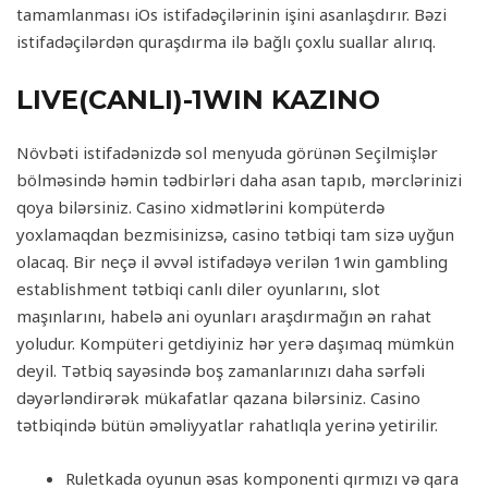
tamamlanması iOs istifadəçilərinin işini asanlaşdırır. Bəzi
istifadəçilərdən quraşdırma ilə bağlı çoxlu suallar alırıq.
LIVE(CANLI)-1WIN KAZINO
Növbəti istifadənizdə sol menyuda görünən Seçilmişlər
bölməsində həmin tədbirləri daha asan tapıb, mərclərinizi
qoya bilərsiniz. Casino xidmətlərini kompüterdə
yoxlamaqdan bezmisinizsə, casino tətbiqi tam sizə uyğun
olacaq. Bir neçə il əvvəl istifadəyə verilən 1win gambling
establishment tətbiqi canlı diler oyunlarını, slot
maşınlarını, habelə ani oyunları araşdırmağın ən rahat
yoludur. Kompüteri getdiyiniz hər yerə daşımaq mümkün
deyil. Tətbiq sayəsində boş zamanlarınızı daha sərfəli
dəyərləndirərək mükafatlar qazana bilərsiniz. Casino
tətbiqində bütün əməliyyatlar rahatlıqla yerinə yetirilir.
Ruletkada oyunun əsas komponenti qırmızı və qara