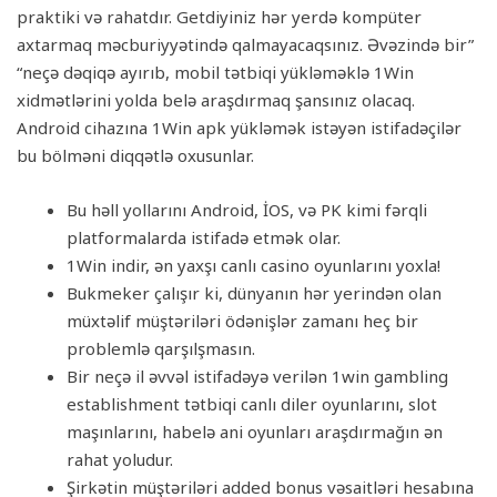
praktiki və rahatdır. Getdiyiniz hər yerdə kompüter
axtarmaq məcburiyyətində qalmayacaqsınız. Əvəzində bir”
“neçə dəqiqə ayırıb, mobil tətbiqi yükləməklə 1Win
xidmətlərini yolda belə araşdırmaq şansınız olacaq.
Android cihazına 1Win apk yükləmək istəyən istifadəçilər
bu bölməni diqqətlə oxusunlar.
Bu həll yollarını Android, İOS, və PK kimi fərqli
platformalarda istifadə etmək olar.
1Win indir, ən yaxşı canlı casino oyunlarını yoxla!
Bukmeker çalışır ki, dünyanın hər yerindən olan
müxtəlif müştəriləri ödənişlər zamanı heç bir
problemlə qarşılşmasın.
Bir neçə il əvvəl istifadəyə verilən 1win gambling
establishment tətbiqi canlı diler oyunlarını, slot
maşınlarını, habelə ani oyunları araşdırmağın ən
rahat yoludur.
Şirkətin müştəriləri added bonus vəsaitləri hesabına