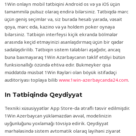
1Win onlayn mobil tətbiqini Android os və ya iOS üçün
tamammilə pulsuz olaraq endirə bilərsiniz. Tətbiqdə mərc
üçün geniş seçimlər va, siz burada hesab yarada, vəsait
qoya, mərc edə, kazino və ya holdem poker oynaya
bilərsiniz. Tətbiqin interfeysi kiçik ekranda bölmələr
arasında keçid etməyinizi asanlaşdırmaq üçün bir qədər
sadələşdirilib. Tətbiqin sistem tələbləri aşağıdır, ancaq
buna baxmayaraq 1Win Azərbaycanın təklif etdiyi bütün
funksionallığı özündə ehtiva edir. Bukmeyker qısa
müddətdə müsbət 1Win Rəyləri olan böyük istifadəçi
auditoriyası toplaya bilib
www.1win-azerbaycanda24.com
.
In Tətbiqində Qeydiyyat
Texniki xüsusiyyətlər App Store-da ətraflı təsvir edilmişdir.
1Win Azerbaycan yükləməzdən əvvəl, modelinizin
uyğunluğunu yoxlamağı tövsiyə edirik. Qeydiyyat
mərhələsində sistem avtomatik olaraq layihəni ziyarət