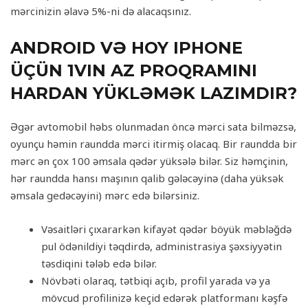
mərcinizin əlavə 5%-ni də alacaqsınız.
ANDROID VƏ HOY IPHONE
ÜÇÜN 1VIN AZ PROQRAMINI
HARDAN YÜKLƏMƏK LAZIMDIR?
Əgər avtomobil həbs olunmadan öncə mərci sata bilməzsə,
oyunçu həmin raundda mərci itirmiş olacaq. Bir raundda bir
mərc ən çox 100 əmsala qədər yüksələ bilər. Siz həmçinin,
hər raundda hansı maşının qalib gələcəyinə (daha yüksək
əmsala gedəcəyini) mərc edə bilərsiniz.
Vəsaitləri çıxararkən kifayət qədər böyük məbləğdə
pul ödənildiyi təqdirdə, administrasiya şəxsiyyətin
təsdiqini tələb edə bilər.
Növbəti olaraq, tətbiqi açıb, profil yarada və ya
mövcud profilinizə keçid edərək platformanı kəşfə