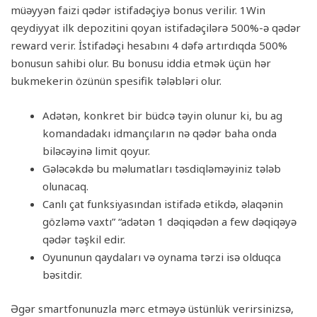
müəyyən faizi qədər istifadəçiyə bonus verilir. 1Win
qeydiyyat ilk depozitini qoyan istifadəçilərə 500%-ə qədər
reward verir. İstifadəçi hesabını 4 dəfə artırdıqda 500%
bonusun sahibi olur. Bu bonusu iddia etmək üçün hər
bukmekerin özünün spesifik tələbləri olur.
Adətən, konkret bir büdcə təyin olunur ki, bu ag
komandadakı idmançıların nə qədər baha onda
biləcəyinə limit qoyur.
Gələcəkdə bu məlumatları təsdiqləməyiniz tələb
olunacaq.
Canlı çat funksiyasından istifadə etikdə, əlaqənin
gözləmə vaxtı” “adətən 1 dəqiqədən a few dəqiqəyə
qədər təşkil edir.
Oyununun qaydaları və oynama tərzi isə olduqca
bəsitdir.
Əgər smartfonunuzla mərc etməyə üstünlük verirsinizsə,