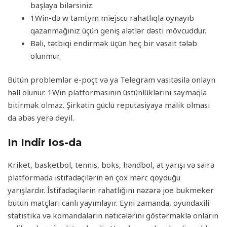
başlaya bilərsiniz.
1Win-də w tamtym miejscu rahatlıqla oynayıb
qazanmağınız üçün geniş alətlər dəsti mövcuddur.
Bəli, tətbiqi endirmək üçün heç bir vəsait tələb
olunmur.
Bütün problemlər e-poçt və ya Telegram vasitəsilə onlayn
həll olunur. 1Win platformasının üstünlüklərini saymaqla
bitirmək olmaz. Şirkətin güclü reputasiyaya malik olması
da əbəs yerə deyil.
In Indir Ios-da
Kriket, basketbol, tennis, boks, həndbol, at yarışı və sairə
platformada istifadəçilərin ən çox mərc qoyduğu
yarışlardır. İstifadəçilərin rahatlığını nəzərə joe bukmeker
bütün matçları canlı yayımlayır. Eyni zamanda, oyundaxili
statistika və komandaların nəticələrini göstərməklə onların