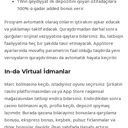
1Win qeydiyyat ilk depozitini qoyan istifadəçilərə
500%-ə qədər added bonus verir.
Proqram avtomatik olaraq onların iştirakını aşkar edəcək
və yükləməyi təklif edəcək. Quraşdırmadan dərhal sonra
qurğuları orijinal vəziyyətinə qaytara bilərsiniz. Bu, tətbiqin
fəaliyyətinə heç bir şəkildə təsir etməyəcək. AppStore
ayarlarında müvafiq parametrin fəal olduğu təqdirdə yeni
versiyaların quraşdırılması da avtomatik həyata keçirilir.
In-də Virtual İdmanlar
Mərc bölməsinə keçib, istədiyiniz oyunu seçirsiniz. Şirkətin
rəsmi platformasından və ya App Store rəqəmsal
mağazasından tətbiqi endirə bilərsiniz. Endirdikdən sonra
casino bölməsini açıb, profiə keçib, depozit qoymaq
lazımdır. Burada qazana biləcəyiniz bonuslara qarşılama
bonusu, ekspress bonus, keşbek, pulsuz fırlanmalar və
digər bonuslar daxildir. Əsas səhifədə Hesabı artırın