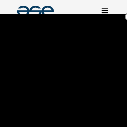
Post
Menu
navigation
1WIN AZƏRBAYCAN GIRIŞ
VƏ QEYDIYYAT YÜKLƏ
1WIN BUKMEKER
KONTORUNUN RƏSMI
SAYTI
/
1Win AZ Casino
/ By
asesolarpower
1win Azərbaycan Giriş Və Qeydiyyat Yüklə 1win Bukmeker
Kontorunun Rəsmi Saytı”