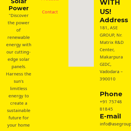
Solar
WITH
Power
US!
Contact
"Discover
Address
the power
181, ASE
of
GROUP, Nr.
renewable
Matrix R&D
energy with
Center,
our cutting-
Makarpura
edge solar
GIDC,
panels.
Vadodara –
Harness the
390010
sun's
limitless
Phone
energy to
+91 75748
create a
81845
sustainable
E-mail
future for
info@asegroup
your home