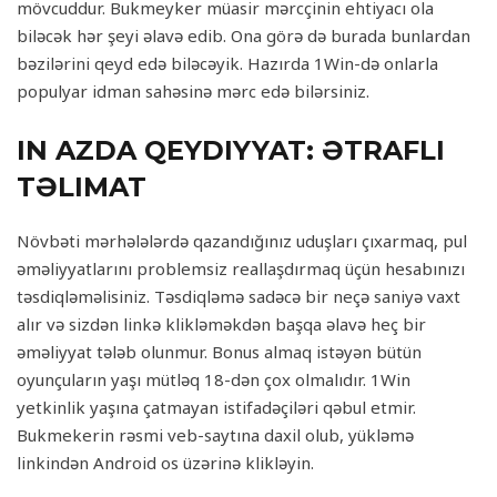
mövcuddur. Bukmeyker müasir mərcçinin ehtiyacı ola
biləcək hər şeyi əlavə edib. Ona görə də burada bunlardan
bəzilərini qeyd edə biləcəyik. Hazırda 1Win-də onlarla
populyar idman sahəsinə mərc edə bilərsiniz.
IN AZDA QEYDIYYAT: ƏTRAFLI
TƏLIMAT
Növbəti mərhələlərdə qazandığınız uduşları çıxarmaq, pul
əməliyyatlarını problemsiz reallaşdırmaq üçün hesabınızı
təsdiqləməlisiniz. Təsdiqləmə sadəcə bir neçə saniyə vaxt
alır və sizdən linkə klikləməkdən başqa əlavə heç bir
əməliyyat tələb olunmur. Bonus almaq istəyən bütün
oyunçuların yaşı mütləq 18-dən çox olmalıdır. 1Win
yetkinlik yaşına çatmayan istifadəçiləri qəbul etmir.
Bukmekerin rəsmi veb-saytına daxil olub, yükləmə
linkindən Android os üzərinə klikləyin.