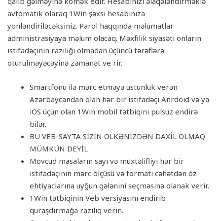
qalib gəlməyinə kömək edir. Hesabınızı əlaqələndirməklə
avtomatik olaraq 1Win şəxsi hesabınıza
yönləndiriləcəksiniz. Parol haqqında məlumatlar
administrasiyaya məlum olacaq. Məxfilik siyasəti onların
istifadəçinin razılığı olmadan üçüncü tərəflərə
ötürülməyəcəyinə zəmanət ve rir.
Smartfonu ilə mərc etməyə üstünlük verən
Azərbaycandan olan hər bir istifadəçi Anrdoid və ya
iOS üçün olan 1Win mobil tətbiqini pulsuz endirə
bilər.
BU VEB-SAYTA SİZİN ÖLKƏNİZDƏN DAXİL OLMAQ
MÜMKÜN DEYİL
Mövcud masaların sayı və müxtəlifliyi hər bir
istifadəçinin mərc ölçüsü və formatı cəhətdən öz
ehtiyaclarına uyğun gələnini seçməsinə olanak verir.
1Win tətbiqinin Veb versiyasını endirib
quraşdırmağa razılıq verin.