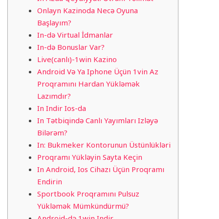
Onlayn Kazinoda Necə Oyuna
Başlayım?
In-də Virtual İdmanlar
In-də Bonuslar Var?
Live(canlı)-1win Kazino
Android Və Ya Iphone Üçün 1vin Az
Proqramını Hardan Yükləmək
Lazımdır?
In Indir Ios-da
In Tətbiqində Canlı Yayımları Izləyə
Bilərəm?
In: Bukmeker Kontorunun Üstünlükləri
Proqramı Yükləyin Sayta Keçin
In Android, Ios Cihazı Üçün Proqramı
Endirin
Sportbook Proqramını Pulsuz
Yükləmək Mümkündürmü?
Android-də 1win Indir