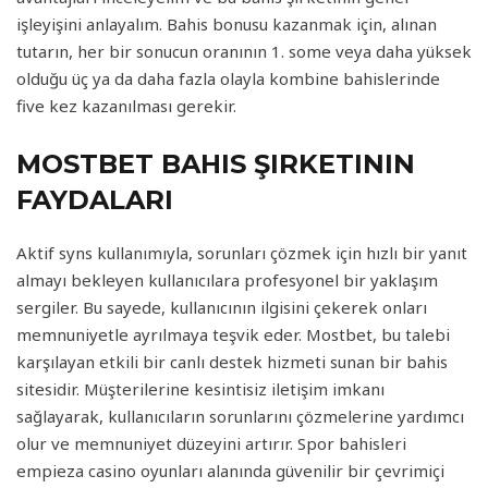
işleyişini anlayalım. Bahis bonusu kazanmak için, alınan
tutarın, her bir sonucun oranının 1. some veya daha yüksek
olduğu üç ya da daha fazla olayla kombine bahislerinde
five kez kazanılması gerekir.
MOSTBET BAHIS ŞIRKETININ
FAYDALARI
Aktif syns kullanımıyla, sorunları çözmek için hızlı bir yanıt
almayı bekleyen kullanıcılara profesyonel bir yaklaşım
sergiler. Bu sayede, kullanıcının ilgisini çekerek onları
memnuniyetle ayrılmaya teşvik eder. Mostbet, bu talebi
karşılayan etkili bir canlı destek hizmeti sunan bir bahis
sitesidir. Müşterilerine kesintisiz iletişim imkanı
sağlayarak, kullanıcıların sorunlarını çözmelerine yardımcı
olur ve memnuniyet düzeyini artırır. Spor bahisleri
empieza casino oyunları alanında güvenilir bir çevrimiçi