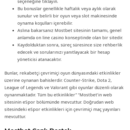
seçeneğine tıklayın.
Bu bonuslar genellikle haftalık veya aylık olarak
sunulur ve belirli bir oyun veya slot makinesinde
oynama koşulları içerebilir.
Aslına bakarsanız Mostbet sitesinin tamamı, genel
anlamda on line casino konseptinde olan bir sitedir.
Kaydolduktan sonra, süreç süresince size rehberlik
edecek ve sorularınızı yanıtlayacak bir hesap
yöneticisi atanacaktır.
Bunlar, rekabetçi çevrimiçi oyun dünyasındaki etkinlikler
üzerine oynanan bahislerdir. Counter-Strike, Dota 2,
League of Legends ve Valorant gibi oyunlar düzenli olarak
oynanmaktadır. Tüm bu etkinlikler” “Mostbet’in web
sitesinin eSpor bölümünde mevcuttur. Doğrudan web
sitesindeki eSpor etkinlikleri için çevrimiçi maç yayınları
mevcuttur.