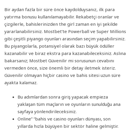
Bir aydan fazla bir süre önce kaydolduysanız, ilk para
yatırma bonusu kullanılamayabilir. Rekabetçi oranlar ve
çizgilerle, bahislerinizden the girl zaman en iyi şekilde
yararlanabilirsiniz. Mostbet’te Powerball ve Super Millions
gibi çeşitli piyango oyunları arasından seçim yapabilirsiniz.
Bu piyangolarla, potansiyel olarak bazı büyük ödüller
kazanabilir ve biraz ekstra para kazanabileceksiniz. Aslına
bakarsanız; Mostbet Güvenilir mi sorusunun cevabını
vermeden önce, size önemli bir detay iletmek isteriz.
Güvenilir olmayan hiçbir casino ve bahis sitesi uzun süre
ayakta kalamaz.
Bu adımlardan sonra giriş yapacak empieza
yaklaşan tüm maçların ve oyunların sunulduğu ana
sayfaya yönlendirileceksiniz.
Online” “bahis ve casino oyunları dünyası, son
yıllarda hızla büyüyen bir sektör haline gelmiştir.