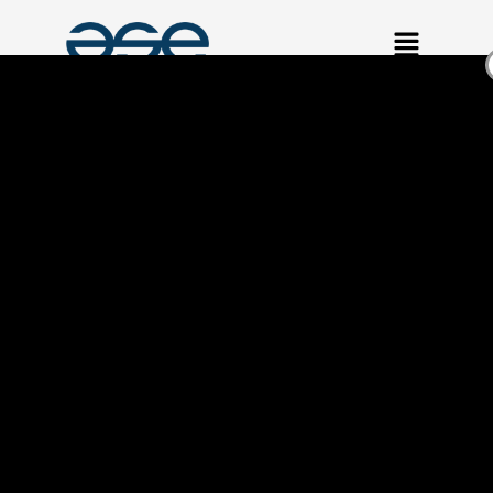
Post
Menu
navigation
MOSTBET
RESMI WEB-
SITE TÜRKIYE
2500 TRY
EN YENI OYUNCULARA 250
ÜCRETSIZ DÖNDÜRME
Leave a Comment
/
Uncategorised
/ By
asesolarpower
MOSTBET TR RESMÎ
INTERNET SITESINDE GIRIŞ
VE KAYIT OLMA