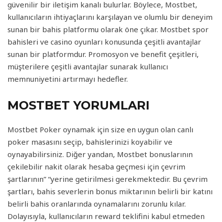
güvenilir bir iletişim kanalı bulurlar. Böylece, Mostbet,
kullanıcıların ihtiyaçlarını karşılayan ve olumlu bir deneyim
sunan bir bahis platformu olarak öne çıkar. Mostbet spor
bahisleri ve casino oyunları konusunda çeşitli avantajlar
sunan bir platformdur. Promosyon ve benefit çeşitleri,
müşterilere çeşitli avantajlar sunarak kullanıcı
memnuniyetini artırmayı hedefler.
MOSTBET YORUMLARI
Mostbet Poker oynamak için size en uygun olan canlı
poker masasını seçip, bahislerinizi koyabilir ve
oynayabilirsiniz. Diğer yandan, Mostbet bonuslarının
çekilebilir nakit olarak hesaba geçmesi için çevrim
şartlarının” “yerine getirilmesi gerekmektedir. Bu çevrim
şartları, bahis severlerin bonus miktarının belirli bir katını
belirli bahis oranlarında oynamalarını zorunlu kılar.
Dolayısıyla, kullanıcıların reward teklifini kabul etmeden