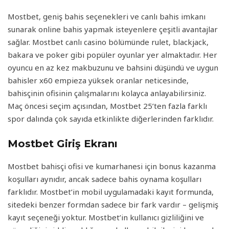
Mostbet, geniş bahis seçenekleri ve canlı bahis imkanı
sunarak online bahis yapmak isteyenlere çeşitli avantajlar
sağlar. Mostbet canlı casino bölümünde rulet, blackjack,
bakara ve poker gibi popüler oyunlar yer almaktadır. Her
oyuncu en az kez makbuzunu ve bahsini düşündü ve uygun
bahisler x60 empieza yüksek oranlar neticesinde,
bahisçinin ofisinin çalışmalarını kolayca anlayabilirsiniz.
Maç öncesi seçim açısından, Mostbet 25’ten fazla farklı
spor dalında çok sayıda etkinlikte diğerlerinden farklıdır.
Mostbet Giriş Ekranı
Mostbet bahisçi ofisi ve kumarhanesi için bonus kazanma
koşulları aynıdır, ancak sadece bahis oynama koşulları
farklıdır. Mostbet’in mobil uygulamadaki kayıt formunda,
sitedeki benzer formdan sadece bir fark vardır – gelişmiş
kayıt seçeneği yoktur. Mostbet’in kullanıcı gizliliğini ve