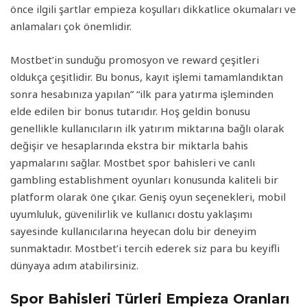
önce ilgili şartlar empieza koşulları dikkatlice okumaları ve
anlamaları çok önemlidir.
Mostbet’in sunduğu promosyon ve reward çeşitleri
oldukça çeşitlidir. Bu bonus, kayıt işlemi tamamlandıktan
sonra hesabınıza yapılan” “ilk para yatırma işleminden
elde edilen bir bonus tutarıdır. Hoş geldin bonusu
genellikle kullanıcıların ilk yatırım miktarına bağlı olarak
değişir ve hesaplarında ekstra bir miktarla bahis
yapmalarını sağlar. Mostbet spor bahisleri ve canlı
gambling establishment oyunları konusunda kaliteli bir
platform olarak öne çıkar. Geniş oyun seçenekleri, mobil
uyumluluk, güvenilirlik ve kullanıcı dostu yaklaşımı
sayesinde kullanıcılarına heyecan dolu bir deneyim
sunmaktadır. Mostbet’i tercih ederek siz para bu keyifli
dünyaya adım atabilirsiniz.
Spor Bahisleri Türleri Empieza Oranları