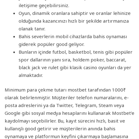
iletişime geçebilirsiniz.
Oyun, dinamik oranlara sahiptir ve oranlar lehinize
olduğunda kazancınızı hızlı bir şekilde artırmanıza
olanak tanır.
Bahis severlerin mobil cihazlarda bahis oynaması
giderek popüler good geliyor.
Bunların içinde futbol, basketbol, tenis gibi popüler
spor dallarının yanı sıra, holdem poker, baccarat,
black jack ve rulet gibi klasik casino oyunları da yer
almaktadır.
Minimum para çekme tutarı mostbet tarafından 1000₹
olarak belirlenmiştir. Müşteriler telefon numaralarını, e-
posta adreslerini ya da Twitter, Telegram, Steam veya
Google gibi sosyal medya hesaplarını kullanarak Mostbet’e
kaydolmayı seçebilirler. Bu, kayıt sürecini hızlı, basit ve
kullanışlı good getirir ve müşterilerin anında bahis
oynamaya ve platformun keyfini çıkarmaya başlamasına