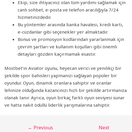
Ekip, size ihtiyacınız olan tüm yardımı sağlamak için
canlı sohbet, e-posta ve telefon aracılığıyla 7/24
hizmetinizdedir.
Bu yöntemler arasında banka havalesi, kredi kartı,
e-cüzdanlar gibi seçenekler yer almaktadır.
Bonus ve promosyon kodlarından yararlanmak için
çevrim şartları ve kullanım koşulları gibi önemli
detayları gözden kaçırmamak esastır.
Mostbet’in Aviator oyunu, heyecan verici ve yenilikçi bir
şekilde spor bahisleri yapmanızı sağlayan popüler bir
oyundur. Oyun, dinamik oranlara sahiptir ve oranlar
lehinize olduğunda kazancınızı hızlı bir şekilde artırmanıza
olanak tanır. Ayrıca, oyun birkaç farklı oyun seviyesi sunar
ve hatta nakit ödüllü liderlik yarışmalarına sahiptir.
←
Previous
Next