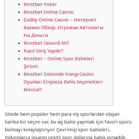
Mostbet Poker
Mostbet Online Casino
Daddy Online Casino – Интернет
Казино Обзор, Игровые Автоматы
На Деньги
Mostbet Güvenli Mi?
Nasıl Giriş Yapılır?
Mostbet – Online Spor Bahisleri
Şirketi
Mostbet Sitesinde Hangi Casino
Oyunları Empieza Bahis Seçenekleri
Mevcut?
Sitede hem popüler hem para niş sporlardan oluşan
harika bir seçim var, bu ag bahis yapmak için favori sporu
bulmayı kolaylaştırıyor. Çevrimiçi spor bahisleri,
milyonlarca insanın çeşitli spor dallarına bahis oynadığı